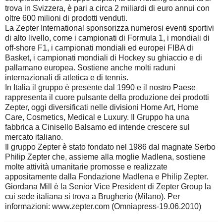
trova in Svizzera, è pari a circa 2 miliardi di euro annui con
oltre 600 milioni di prodotti venduti.
La Zepter International sponsorizza numerosi eventi sportivi
di alto livello, come i campionati di Formula 1, i mondiali di
off-shore F1, i campionati mondiali ed europei FIBA di
Basket, i campionati mondiali di Hockey su ghiaccio e di
pallamano europea. Sostiene anche molti raduni
internazionali di atletica e di tennis.
In Italia il gruppo è presente dal 1990 e il nostro Paese
rappresenta il cuore pulsante della produzione dei prodotti
Zepter, oggi diversificati nelle divisioni Home Art, Home
Care, Cosmetics, Medical e Luxury. Il Gruppo ha una
fabbrica a Cinisello Balsamo ed intende crescere sul
mercato italiano.
Il gruppo Zepter è stato fondato nel 1986 dal magnate Serbo
Philip Zepter che, assieme alla moglie Madlena, sostiene
molte attività umanitarie promosse e realizzate
appositamente dalla Fondazione Madlena e Philip Zepter.
Giordana Mill è la Senior Vice President di Zepter Group la
cui sede italiana si trova a Brugherio (Milano). Per
informazioni: www.zepter.com (Omniapress-19.06.2010)