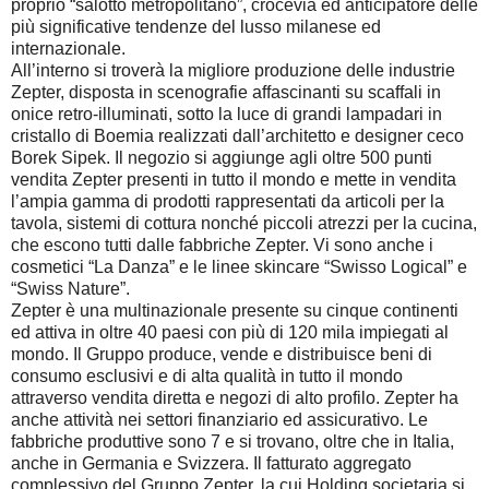
proprio “salotto metropolitano”, crocevia ed anticipatore delle
più significative tendenze del lusso milanese ed
internazionale.
All’interno si troverà la migliore produzione delle industrie
Zepter, disposta in scenografie affascinanti su scaffali in
onice retro-illuminati, sotto la luce di grandi lampadari in
cristallo di Boemia realizzati dall’architetto e designer ceco
Borek Sipek. Il negozio si aggiunge agli oltre 500 punti
vendita Zepter presenti in tutto il mondo e mette in vendita
l’ampia gamma di prodotti rappresentati da articoli per la
tavola, sistemi di cottura nonché piccoli atrezzi per la cucina,
che escono tutti dalle fabbriche Zepter. Vi sono anche i
cosmetici “La Danza” e le linee skincare “Swisso Logical” e
“Swiss Nature”.
Zepter è una multinazionale presente su cinque continenti
ed attiva in oltre 40 paesi con più di 120 mila impiegati al
mondo. Il Gruppo produce, vende e distribuisce beni di
consumo esclusivi e di alta qualità in tutto il mondo
attraverso vendita diretta e negozi di alto profilo. Zepter ha
anche attività nei settori finanziario ed assicurativo. Le
fabbriche produttive sono 7 e si trovano, oltre che in Italia,
anche in Germania e Svizzera. Il fatturato aggregato
complessivo del Gruppo Zepter, la cui Holding societaria si