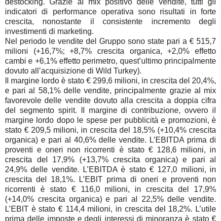
destocking. Grazie al mix positivo delle vendite, tutti gli
indicatori di performance operativa sono risultati in forte
crescita, nonostante il consistente incremento degli
investimenti di marketing.
Nel periodo le vendite del Gruppo sono state pari a € 515,7
milioni (+16,7%; +8,7% crescita organica, +2,0% effetto
cambi e +6,1% effetto perimetro, quest’ultimo principalmente
dovuto all’acquisizione di Wild Turkey).
Il margine lordo è stato € 299,6 milioni, in crescita del 20,4%,
e pari al 58,1% delle vendite, principalmente grazie al mix
favorevole delle vendite dovuto alla crescita a doppia cifra
del segmento spirit. Il margine di contribuzione, ovvero il
margine lordo dopo le spese per pubblicità e promozioni, è
stato € 209,5 milioni, in crescita del 18,5% (+10,4% crescita
organica) e pari al 40,6% delle vendite. L’EBITDA prima di
proventi e oneri non ricorrenti è stato € 128,6 milioni, in
crescita del 17,9% (+13,7% crescita organica) e pari al
24,9% delle vendite. L’EBITDA è stato € 127,0 milioni, in
crescita del 18,1%. L’EBIT prima di oneri e proventi non
ricorrenti è stato € 116,0 milioni, in crescita del 17,9%
(+14,0% crescita organica) e pari al 22,5% delle vendite.
L’EBIT è stato € 114,4 milioni, in crescita del 18,2%. L’utile
prima delle imposte e degli interessi di minoranza è stato €