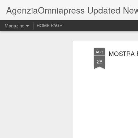
AgenziaOmniapress Updated Ne
Magazine
HOME PAGE
MOSTRA F
AUG
26