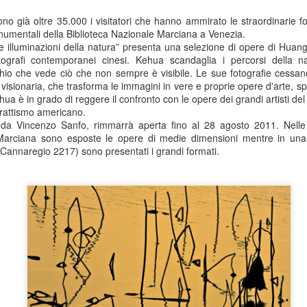
no già oltre 35.000 i visitatori che hanno ammirato le straordinarie 
numentali della Biblioteca Nazionale Marciana a Venezia.
Le illuminazioni della natura” presenta una selezione di opere di Hua
tografi contemporanei cinesi. Kehua scandaglia i percorsi della na
chio che vede ciò che non sempre è visibile. Le sue fotografie cessano 
 visionaria, che trasforma le immagini in vere e proprie opere d'arte, sp
hua è in grado di reggere il confronto con le opere dei grandi artisti d
strattismo americano.
a da Vincenzo Sanfo, rimmarrà aperta fino al 28 agosto 2011. Nell
 Marciana sono esposte le opere di medie dimensioni mentre in un
Cannaregio 2217) sono presentati i grandi formati.