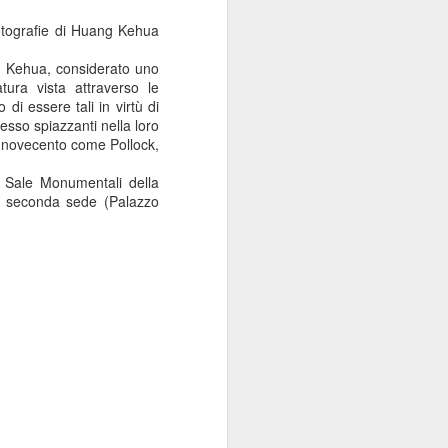
fotografie di Huang Kehua
ng Kehua, considerato uno
tura vista attraverso le
di essere tali in virtù di
esso spiazzanti nella loro
el novecento come Pollock,
e Sale Monumentali della
a seconda sede (Palazzo