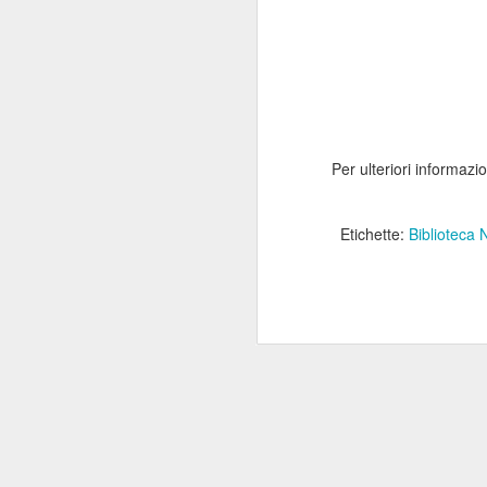
ANISAP Lombardia:
JUL
23
Pietro Potestio
Confermato
Presidente. I Privati
Accreditati al SSN
Rappresentano il 40%
del Servizio Sanitario
Per ulteriori informazi
Lombardo
J
Pietro Potestio
Etichette:
Biblioteca
Monza - Pietro Potestio è stato
Mi
confermato Presidente di ANISAP
eS
Lombardia, Associazione
mo
Regionale delle Istituzioni
Po
Sanitarie Ambulatoriali Private e
ef
accreditate al SSN.
qu
Potestio, 52 anni, è Fondatore e
Amministratore dal 2002 dello
Studio Radiologico “Città di
J
Parabiago”, in provincia di Milano.