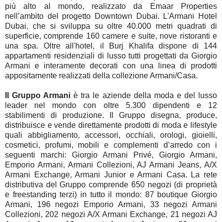
più alto al mondo, realizzato da Emaar Properties
nell’ambito del progetto Downtown Dubai. L'Armani Hotel
Dubai, che si sviluppa su oltre 40.000 metri quadrati di
superficie, comprende 160 camere e suite, nove ristoranti e
una spa. Oltre all'hotel, il Burj Khalifa dispone di 144
appartamenti residenziali di lusso tutti progettati da Giorgio
Armani e interamente decorati con una linea di prodotti
appositamente realizzati della collezione Armani/Casa.
Il Gruppo Armani
è tra le aziende della moda e del lusso
leader nel mondo con oltre 5.300 dipendenti e 12
stabilimenti di produzione. Il Gruppo disegna, produce,
distribuisce e vende direttamente prodotti di moda e lifestyle
quali abbigliamento, accessori, occhiali, orologi, gioielli,
cosmetici, profumi, mobili e complementi d’arredo con i
seguenti marchi: Giorgio Armani Privé, Giorgio Armani,
Emporio Armani, Armani Collezioni, AJ Armani Jeans, A/X
Armani Exchange, Armani Junior e Armani Casa. La rete
distributiva del Gruppo comprende 650 negozi (di proprietà
e freestanding terzi) in tutto il mondo: 87 boutique Giorgio
Armani, 196 negozi Emporio Armani, 33 negozi Armani
Collezioni, 202 negozi A/X Armani Exchange, 21 negozi AJ