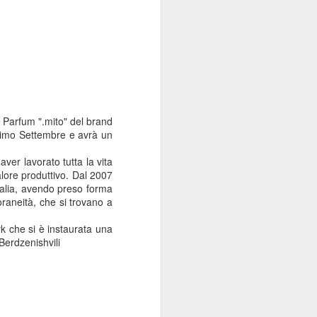
e Parfum ".mito" del brand
ssimo Settembre e avrà un
ver lavorato tutta la vita
alore produttivo. Dal 2007
Italia, avendo preso forma
oraneità, che si trovano a
rk che si è instaurata una
Berdzenishvili