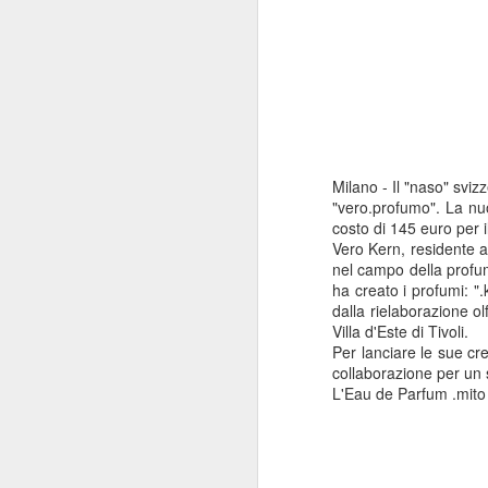
Milano - Il "naso" svi
"vero.profumo". La nuo
costo di 145 euro per i
Vero Kern, residente a
nel campo della profum
ha creato i profumi: ".
dalla rielaborazione ol
Villa d'Este di Tivoli.
Per lanciare le sue cre
collaborazione per un 
L'Eau de Parfum .mito