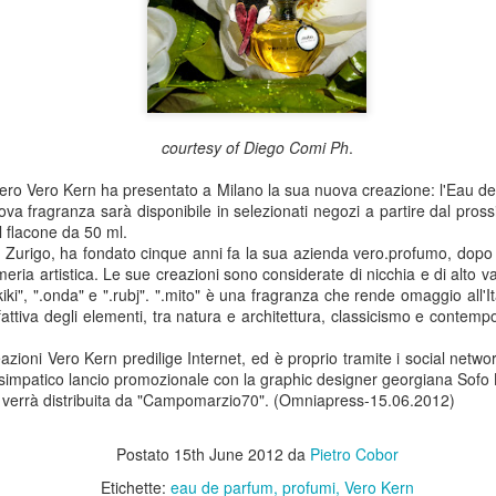
courtesy of Diego Comi Ph
.
zzero Vero Kern ha presentato a Milano la sua nuova creazione: l'Eau d
va fragranza sarà disponibile in selezionati negozi a partire dal pro
l flacone da 50 ml.
 Zurigo, ha fondato cinque anni fa la sua azienda vero.profumo, dopo a
eria artistica. Le sue creazioni sono considerate di nicchia e di alto v
kiki", ".onda" e ".rubj". ".mito" è una fragranza che rende omaggio all'
fattiva degli elementi, tra natura e architettura, classicismo e contemp
azioni Vero Kern predilige Internet, ed è proprio tramite i social netwo
simpatico lancio promozionale con la graphic designer georgiana Sofo 
 verrà distribuita da "Campomarzio70". (Omniapress-15.06.2012)
Postato
15th June 2012
da
Pietro Cobor
Etichette:
eau de parfum
profumi
Vero Kern