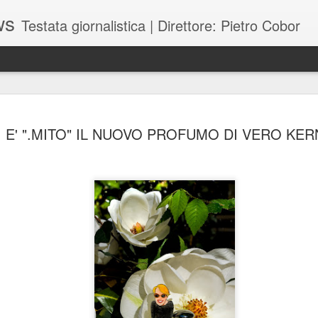
ws
Testata giornalistica | Direttore: Pietro Cobor
BUONE F
JUL
E' ".MITO" IL NUOVO PROFUMO DI VERO KER
28