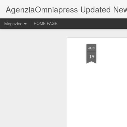
AgenziaOmniapress Updated Ne
Magazine
HOME PAGE
JUN
15