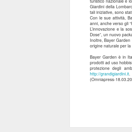
turistico nazionale e l
ANISAP Lombardia:
JUL
Giardini della Lombard
23
Pietro Potestio
tali iniziative, sono st
Con le sue attività, 
Confermato
anni, anche verso gli “
Presidente. I Privati
L’innovazione e la so
Accreditati al SSN
Dose”, un nuovo packag
Rappresentano il 40%
Inoltre, Bayer Garden h
origine naturale per la 
del Servizio Sanitario
Lombardo
J
Bayer Garden è in Ita
Pietro Potestio
prodotti ad uso hobbist
protezione degli ambi
Monza - Pietro Potestio è stato
http://grandigiardini.it
.
Mi
confermato Presidente di ANISAP
(Omniapress-18.03.20
eS
Lombardia, Associazione
mo
Regionale delle Istituzioni
Po
Sanitarie Ambulatoriali Private e
ef
accreditate al SSN.
qu
Potestio, 52 anni, è Fondatore e
Amministratore dal 2002 dello
Studio Radiologico “Città di
J
Parabiago”, in provincia di Milano.