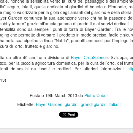
ocale, nonché la sensibilità verso la cura del paesaggio e dell’ambiente.
Collectibles (Oggetti
Ricerca Infermieristica
JUL
JUL
ia” segue, infatti, quella dedicata ai giardini di Veneto e Piemonte, r
16
14
da Collezione):
Italiana: Rosario
ate meglio valorizzate per la gioia degli amanti del giardino e della stori
Bayer Garden comunica la sua attenzione verso chi ha la passione del 
Mercato Mondiale a
Caruso (MultiMedica)
hobby farmer” grazie all’ampia gamma di prodotti e ai servizi dedicati.
628 Miliardi di Dollari
entra nella "Top 2%
stenibilità sono da sempre i punti di forza di Bayer Garden. Tra le n
Entro il 2031. In
Scientists 2025" di
ing che permette di versare il prodotto in modo preciso, facile e sicur
Crescita l'Interesse
Stanford University ed
a nella sua pipeline la linea "Natria", prodotti ammessi per l'impiego in
cura di orto, frutteto e giardino.
della Gen Z. Il
Elsevier
RiminiComix
Rosario Caruso
Internet: Italia al 15mo Posto nel Mondo per la Qualità
UL
lia da oltre 40 anni una divisione di
Bayer CropScience
. Sviluppa, 
Milano - Il mercato globale dei
7
della Rete. Al Primo Posto l'Estonia. La Classifica di
ico, per la piccola agricoltura domestica, per la cura dell’orto, del frutt
Milano - Un importante
collectibles, oggetti da collezione
enti domestici da insetti e roditori. Per ulteriori informazioni:
ht
97 Paesi della eSIM Saily
riconoscimento internazionale
che spaziano dalle card alle action
premia un infermiere italiano e, in
lano - Secondo il nuovo Indice di connettività internet stilato dall'app
figure, dai gadget alle edizioni
13)
generale, la ricerca infermieristica
IM per i viaggi Saily, l'Italia si colloca al 15° posto della classifica
speciali, dal vinile ai videogiochi
“made in Italy”.
ndiale. Sul podio troviamo l'Estonia, seguita da Lituania, Danimarca,
fisici, ha superato i 496 miliardi di
rtogallo e Francia. Per il secondo anno consecutivo, è stata
dollari nel 2025 e, secondo le
Postato
19th March 2013
da
Pietro Cobor
fettuata una valutazione sulla rete internet di 97 Paesi in base a criteri
analisi di Market Decipher, società
Etichette:
Bayer Garden
giardini
grandi giardini italiani
ali sicurezza informatica, qualità, accessibilità economica e libertà.
di ricerca di mercato specializzata
in settori emergenti, è destinato a
raggiungere i 628 miliardi entro il
2031.
Hockey: il 4 Luglio "Ritrovo Devils 2026" a Quinto de
UL
3
Stampi (Rozzano). Incontro con i Tifosi dei Campioni