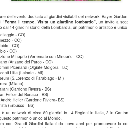
one dell’evento dedicato ai giardini visitabili del network, Bayer Garde
ni
“Ferma il tempo. Visita un giardino lombardo",
un invito a scop
 dai 14 giardini storici della Lombardia, un patrimonio artistico e unic
(Bellaggio - CO)
emezzo - CO)
obbio - CO)
bbio - CO)
zione Minoprio (Vertemate con Minoprio - CO)
rcano (Anzano del Parco - CO)
Sommi Picenardi (Olgiate Molgora - LC)
conti Litta (Lainate - MI)
seum (S.Lorenzo di Parabiago - MI)
rera (Milano)
 Italiani (Gardone Riviera - BS)
San Felice del Benaco - BS)
 Andrè Heller (Gardone Riviera- BS)
ista (Erbusco - BS)
ni è un network di circa 80 giardini in 14 Regioni in Italia, 3 in Cant
questo patrimonio unico al Mondo.
ra con Grandi Giardini Italiani da nove anni per promuovere la co