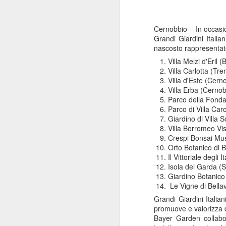
Cernobbio
–
In occasi
Grandi Giardini Italia
nascosto rappresentato
Villa Melzi d'Eril 
Villa Carlotta (Tr
Villa d'Este (Cern
Villa Erba (Cerno
Parco della Fonda
Parco di Villa Ca
Giardino di Villa 
Villa Borromeo Vis
Crespi Bonsai Mu
Orto Botanico di B
Il Vittoriale degli
Isola del Garda (
Giardino Botanico
Le Vigne di Bellav
Grandi Giardini Italia
promuove e valorizza 
Bayer Garden collabo