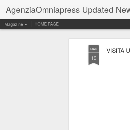
AgenziaOmniapress Updated Ne
Magazine
HOME PAGE
VISITA 
MAR
19