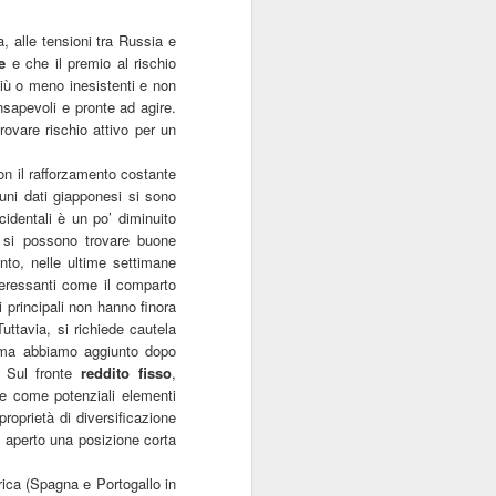
a, alle tensioni tra Russia e
e
e che il premio al rischio
 più o meno inesistenti e non
nsapevoli e pronte ad agire.
rovare rischio attivo per un
n il rafforzamento costante
uni dati giapponesi si sono
ccidentali è un po
’
diminuito
ò, si possono trovare buone
to, nelle ultime settimane
nteressanti come il comparto
i principali non hanno finora
uttavia, si richiede cautela
, ma abbiamo aggiunto dopo
. Sul fronte
reddito fisso
,
e come potenziali elementi
roprietà di diversificazione
 aperto una posizione corta
rica (Spagna e Portogallo in