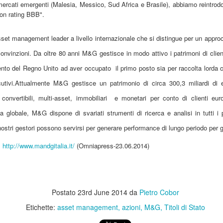
 mercati emergenti (Malesia, Messico, Sud Africa e Brasile), abbiamo reintrod
Pfizer
con rating BBB".
lano – Nel corso di un incontro stampa è stato annunciato che, a
tte anni dall’avvio, lo studio CROWN conferma che lorlatinib offre la
sset management leader a livello internazionale che si distingue per un approc
opravvivenza libera da progressione (PFS) più lunga mai documentata
l tumore del polmone non a piccole cellule (NSCLC) ALK-positivo
onvinzioni.
Da oltre 80 anni M&G gestisce in modo attivo i patrimoni di clienti
vanzato.
ento del Regno Unito ad aver occupato il primo posto sia per raccolta lorda c
utivi.
Attualmente M&G gestisce un patrimonio di circa 300,3 miliardi di eu
, convertibili, multi-asset, immobiliari e monetari per conto di clienti euro
Giornata Mondiale del Microbioma (27 Giugno 2026):
UN
26
Danone Italia e ADI (Associazione Italiana di
 globale, M&G dispone di svariati strumenti di ricerca e analisi in tutti i pr
Dietetica e Nutrizione Clinica) Lanciano Premio per la
 nostri gestori possono servirsi per generare performance di lungo periodo per gli
Ricerca. 1 Italiano su 2 Soffre di Disturbi Intestinali: il
:
http://www.mandgitalia.it/
(Omniapress-23.06.2014)
Rimedio è l'Alimentazione Sana
lano – In occasione della Giornata Mondiale del Microbioma (27
iugno 2026) e del sessantesimo anniversario della presenza di Danone
 Italia, è stato presentato a Milano il Premio Danone ADI Dieta,
crobiota e Salute, nato dalla collaborazione tra Danone Italia e ADI,
Postato
23rd June 2014
da
Pietro Cobor
sociazione Italiana di Dietetica e Nutrizione Clinica, con l'obiettivo di
Etichette:
asset management
azioni
M&G
Titoli di Stato
lorizzare il contributo dei ricercatori impegnati nello studio delle
Emotiva (Exhibit Design), Lancia emotiva EVENTI
UN
lazioni tra nutrizione, microbiota intestinale e salute.