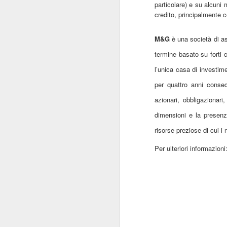
particolare) e su alcuni
credito, principalmente 
Mi
se
M&G
è una società di a
s
ne
termine basato su forti c
a
l’unica casa di investim
per quattro anni consec
azionari, obbligazionari
J
dimensioni e la presenza
risorse preziose di cui i
Per ulteriori informazioni
Mi
g
in
Mi
As
va
J
re