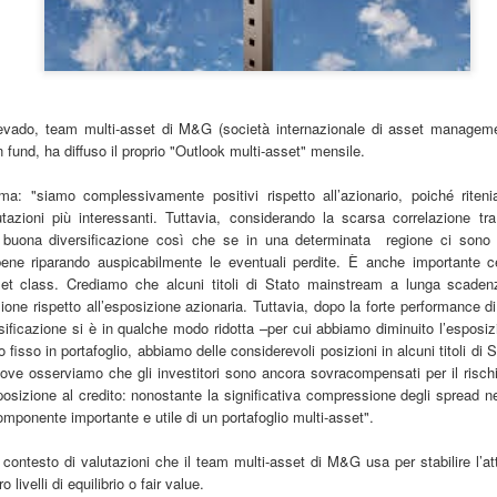
evado, team multi-asset di M&G (società internazionale di asset manageme
und, ha diffuso il proprio "Outlook multi-asset" mensile.
ma: "siamo complessivamente positivi rispetto all
’
azionario, poiché riten
utazioni più interessanti. Tuttavia, considerando la scarsa correlazione tra
buona diversificazione così che se in una determinata regione ci sono im
ene riparando auspicabilmente le eventuali perdite. È anche importante ce
sset class. Crediamo che alcuni titoli di Stato mainstream a lunga scade
ione rispetto all
’
esposizione azionaria. Tuttavia, dopo la forte performance d
rsificazione si è in qualche modo ridotta
–
per cui abbiamo diminuito l
’
esposizi
ito fisso in portafoglio, abbiamo delle considerevoli posizioni in alcuni titoli di S
ove osserviamo che gli investitori sono ancora sovracompensati per il risch
posizione al credito: nonostante la significativa compressione degli spread neg
mponente importante e utile di un portafoglio multi-asset".
l contesto di valutazioni che il team multi-asset di M&G usa per stabilire l
’
at
o livelli di equilibrio o
fair value.