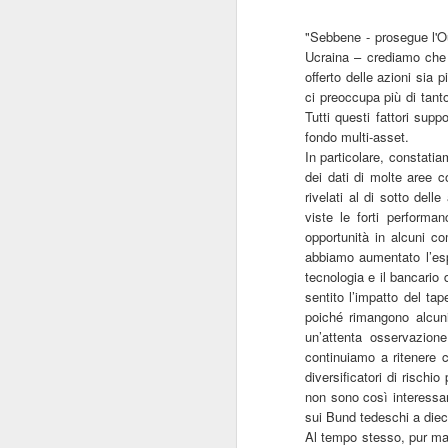
“Il 40% del Servizio sanitario
"Sebbene - prosegue l'Ou
Mi
all’interno di Regione Lombardia -
Ucraina
–
crediamo che
pa
afferma Potestio - viene svolto dai
offerto delle azioni sia 
20
privati accreditati.
St
ci preoccupa più di tant
ro
Tutti questi fattori supp
un
fondo multi-asset.
mo
In particolare, constatia
dei dati di molte aree 
J
rivelati al di sotto dell
viste le forti performa
opportunità in alcuni c
abbiamo aumentato l
’
es
Mi
tecnologia e il bancario 
de
sentito l
’
impatto del
tap
su
poiché rimangono alcuni
re
un
’
attenta osservazione
Sa
continuiamo a ritenere c
c
diversificatori di rischio
“F
non sono così interessan
sui Bund tedeschi a die
J
Al tempo stesso, pur man