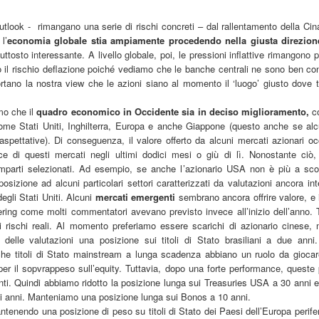
Anni '80/'90
tlook - rimangano una serie di rischi concreti
–
dal rallentamento della Cin
lano (Massimiliano Bordignon) - Milano si prepara a riabbracciare una
 l
’
economia globale stia ampiamente procedendo nella giusta direzion
rte fondamentale della propria storia hockeistica con il Ritrovo Devils
piuttosto interessante. A livello globale, poi, le pressioni inflattive rimangono
26, in programma sabato 4 luglio 2026 al Celtic Soul di Quinto de
ampi, Rozzano. L’iniziativa riporta al centro l’eredità dei Devils
o il rischio deflazione poiché vediamo che le banche centrali ne sono ben co
ssoneri, capaci tra fine anni ’80 e metà ’90 di costruire un palmarès
ortano la nostra
view
che le azioni siano al momento il
‘
luogo
’
giusto dove t
ico: scudetti, trofei internazionali e un’identità che ha segnato il
vimento italiano.
mo che il
quadro economico in Occidente sia in deciso miglioramento,
co
come Stati Uniti, Inghilterra, Europa e anche Giappone (questo anche se alc
Comunicazione: Nasce "Be Closer" Agenzia Made in
UL
e aspettative). Di conseguenza, il valore offerto da alcuni mercati azionari o
2
nce di questi mercati negli ultimi dodici mesi o giù di lì. Nonostante ci
Italy che Sfida le Major Internazionali. Ricavi a 122
omparti selezionati. Ad esempio, se anche l
’
azionario USA non è più a scon
Milioni di Euro
posizione ad alcuni particolari settori caratterizzati da valutazioni ancora i
lano (Marisa de Moliner) - Competere con le holding internazionali
degli Stati Uniti. Alcuni
mercati emergenti
sembrano ancora offrire valore, e 
lla comunicazione e raddoppiare in tre anni gli attuali ricavi annui
ering
come molti commentatori avevano previsto invece all
’
inizio dell
’
anno. T
periori a 122 milioni di euro, un progetto ambizioso? Certo, ma
 rischi reali. Al momento preferiamo essere scarichi di azionario cinese
alistico perché forte dell’evoluzione, cominciata dall’unione del gruppo
 delle valutazioni una posizione sui titoli di Stato brasiliani a due anni
e, di Next Different e di Uniting, approda ora a Be Closer, la nuova
he titoli di Stato
mainstream
a lunga scadenza abbiano un ruolo da giocar
ommunication company italiana indipendente presentata a Milano al
 per il sopvrappeso sull
’
equity. Tuttavia, dopo una forte performance, queste p
ranco Parenti”.
ti. Quindi abbiamo ridotto la posizione lunga sui Treasuries USA a 30 anni e
ci anni. Manteniamo una posizione lunga sui Bonos a 10 anni.
Tumore al Polmone ALK-Positivo: Studio CROWN
UN
tenendo una posizione di peso su titoli di Stato dei Paesi dell
’
Europa perife
30
Conferma Sopravvivenza più Lunga con Lorlatinib di