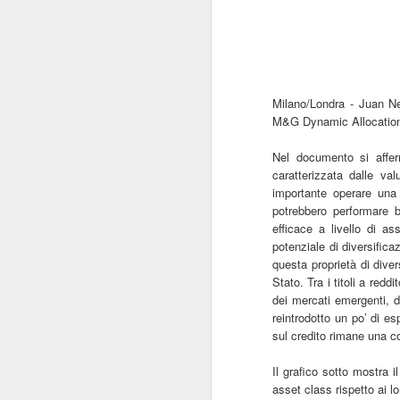
Milano/Londra - Juan N
M&G Dynamic Allocation f
Nel documento si affer
caratterizzata dalle val
importante operare una 
potrebbero performare b
efficace a livello di a
potenziale di diversificaz
questa proprietà di dive
Stato. Tra i titoli a redd
dei mercati emergenti, d
reintrodotto un po
’
di es
sul credito rimane una co
Il grafico sotto mostra i
asset class rispetto ai lor