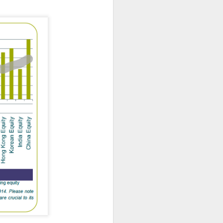
Sordocecità e
JUL
10
Disabilità
Psicosensoriale:
Presentato il Bilancio
Sociale 2025 di
Fondazione Lega del
Filo d'Oro. Aumentano
a 73 Milioni di Euro
(+12%) le Donazioni
Milano – Il 2025 conferma il
percorso di crescita della
Fondazione Lega del Filo d'Oro,
che continua ad ampliare la
propria capacità di risposta ai
bisogni delle persone sordocieche
e con pluridisabilità
psicosensoriale, rafforzando la
presenza sul territorio nazionale e
investendo nello sviluppo dei
servizi, dell'organizzazione e delle
relazioni.