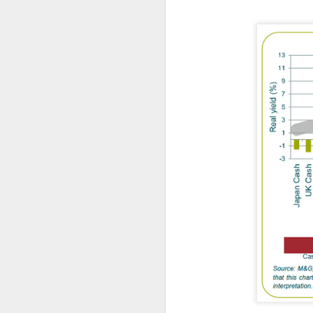
ANISAP Lombardia:
JUL
23
Pietro Potestio
Confermato
Presidente. I Privati
Accreditati al SSN
Rappresentano il 40%
del Servizio Sanitario
Lombardo
J
Pietro Potestio
Monza - Pietro Potestio è stato
Mi
confermato Presidente di ANISAP
eS
Lombardia, Associazione
mo
Regionale delle Istituzioni
Po
Sanitarie Ambulatoriali Private e
ef
accreditate al SSN.
qu
Potestio, 52 anni, è Fondatore e
Amministratore dal 2002 dello
Studio Radiologico “Città di
J
Parabiago”, in provincia di Milano.