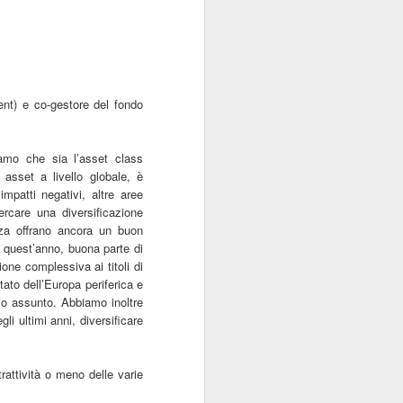
nt) e co-gestore del fondo
iamo che sia l
’
asset class
 asset a livello globale, è
patti negativi, altre aree
rcare una diversificazione
nza offrano ancora un buon
i quest
’
anno, buona parte di
one complessiva ai titoli di
tato dell
’
Europa periferica e
io assunto. Abbiamo inoltre
li ultimi anni, diversificare
trattività o meno delle varie