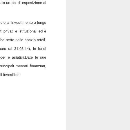
otto un po
’
di esposizione al
cio all’investimento a lungo
 privati e istituzionali ed è
he netta nello spazio retail
ro (al 31.03.14), in fondi
pei e asiatici.
Date le sue
incipali mercati finanziari,
 investitori.