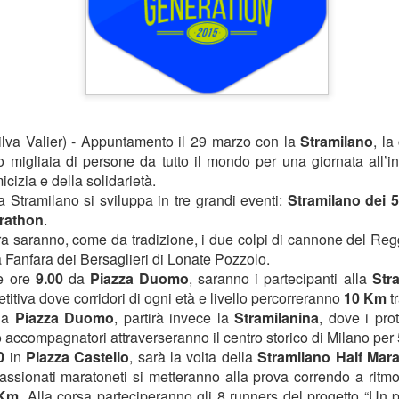
ilva Valier) - Appuntamento il 29 marzo con la
Stramilano
, la
migliaia di persone da tutto il mondo per una giornata all’in
icizia e della solidarietà.
 Stramilano si sviluppa in tre grandi eventi:
Stramilano dei 
arathon
.
ara saranno, come da tradizione, i due colpi di cannone del Regg
la Fanfara dei Bersaglieri di Lonate Pozzolo.
le ore
9.00
da
Piazza Duomo
, saranno i partecipanti alla
Str
tiva dove corridori di ogni età e livello percorreranno
10 Km
t
da
Piazza Duomo
, partirà invece la
Stramilanina
, dove i pro
ro accompagnatori attraverseranno il centro storico di Milano per
00
in
Piazza Castello
, sarà la volta della
Stramilano Half Mar
assionati maratoneti si metteranno alla prova correndo a ritmo
 Km
. Alla corsa parteciperanno gli 8 runners del progetto “Un p