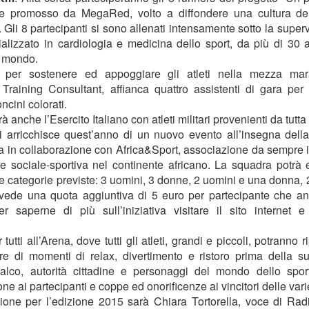
Collectibles (Oggetti
Ricerca Infermieristica
e promosso da MegaRed, volto a diffondere una cultura del
JUL
JUL
16
14
Gli 8 partecipanti si sono allenati intensamente sotto la super
da Collezione):
Italiana: Rosario
lizzato in cardiologia e medicina dello sport, da più di 30 a
Mercato Mondiale a
Caruso (MultiMedica)
l mondo.
628 Miliardi di Dollari
entra nella "Top 2%
 per sostenere ed appoggiare gli atleti nella mezza mara
Entro il 2031. In
Scientists 2025" di
Training Consultant, affianca quattro assistenti di gara
per 
Crescita l'Interesse
Stanford University ed
ncini colorati.
della Gen Z. Il
Elsevier
 anche l’Esercito Italiano con atleti militari provenienti da tutta I
RiminiComix
Rosario Caruso
Internet: Italia al 15mo Posto nel Mondo per la Qualità
UL
 arricchisce quest’anno di un nuovo evento all’insegna della 
Milano - Il mercato globale dei
7
della Rete. Al Primo Posto l'Estonia. La Classifica di
a in collaborazione con Africa&Sport, associazione da sempre
Milano - Un importante
collectibles, oggetti da collezione
97 Paesi della eSIM Saily
one sociale-sportiva nel continente africano. La squadra potr
riconoscimento internazionale
che spaziano dalle card alle action
premia un infermiere italiano e, in
lano - Secondo il nuovo Indice di connettività internet stilato dall'app
 le categorie previste: 3 uomini, 3 donne, 2 uomini e una donna
figure, dai gadget alle edizioni
generale, la ricerca infermieristica
IM per i viaggi Saily, l'Italia si colloca al 15° posto della classifica
speciali, dal vinile ai videogiochi
vede una quota aggiuntiva di 5 euro per partecipante che an
“made in Italy”.
ndiale. Sul podio troviamo l'Estonia, seguita da Lituania, Danimarca,
fisici, ha superato i 496 miliardi di
r saperne di più sull’iniziativa visitare il sito internet
rtogallo e Francia. Per il secondo anno consecutivo, è stata
dollari nel 2025 e, secondo le
fettuata una valutazione sulla rete internet di 97 Paesi in base a criteri
analisi di Market Decipher, società
r tutti all’Arena, dove tutti gli atleti, grandi e piccoli, potranno 
ali sicurezza informatica, qualità, accessibilità economica e libertà.
di ricerca di mercato specializzata
e di momenti di relax, divertimento e ristoro prima della s
in settori emergenti, è destinato a
alco, autorità cittadine e personaggi del mondo dello sp
raggiungere i 628 miliardi entro il
ne ai partecipanti e coppe ed onorificenze ai vincitori delle vari
2031.
Hockey: il 4 Luglio "Ritrovo Devils 2026" a Quinto de
UL
3
ione per l’edizione 2015 sarà Chiara Tortorella, voce di Radi
Stampi (Rozzano). Incontro con i Tifosi dei Campioni