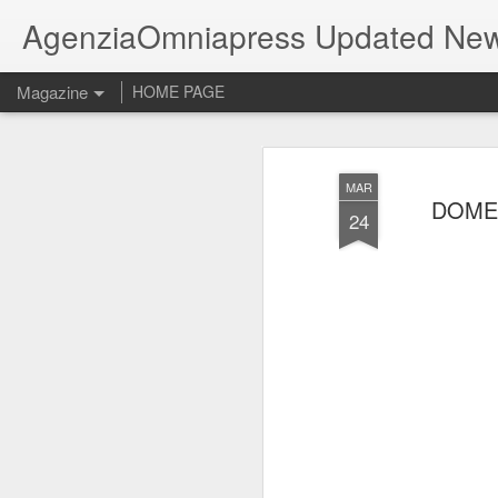
AgenziaOmniapress Updated Ne
Magazine
HOME PAGE
MAR
DOMEN
24