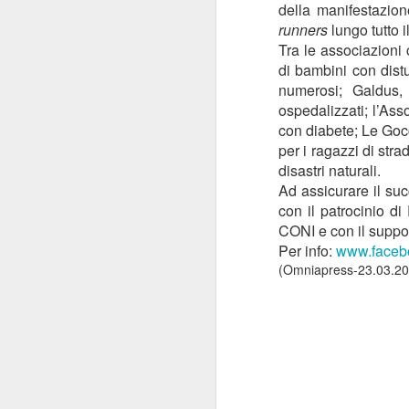
della manifestazion
“Il 40% del Servizio sanitario
runners
lungo tutto 
Mi
all’interno di Regione Lombardia -
Tra le associazioni 
pa
afferma Potestio - viene svolto dai
di bambini con dist
20
privati accreditati.
St
numerosi; Galdus,
ro
ospedalizzati; l’Ass
un
con diabete; Le Goc
mo
per i ragazzi di str
disastri naturali.
J
Ad assicurare il su
con il patrocinio d
CONI e con il suppo
Mi
Per info:
www.faceb
de
(Omniapress-23.03.20
su
re
Sa
c
“F
J