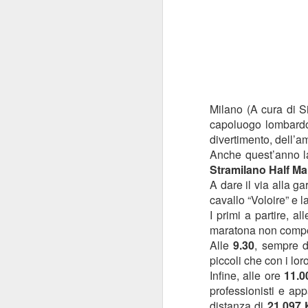
Milano (A cura di S
capoluogo lombardo 
divertimento, dell’am
Anche quest’anno la
Stramilano Half M
A dare il via alla g
cavallo “Voloire” e 
I primi a partire, al
maratona non competi
Alle
9.30
, sempre 
piccoli che con i lo
Infine, alle ore
11.
professionisti e app
distanza di
21,097