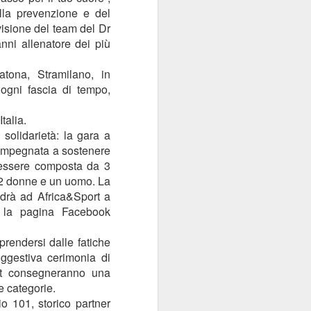
Sordocecità e
la prevenzione e del
JUL
10
visione del team del Dr
Disabilità
nni allenatore dei più
Psicosensoriale:
Presentato il Bilancio
tona, Stramilano, in
Sociale 2025 di
ogni fascia di tempo,
Fondazione Lega del
Filo d'Oro. Aumentano
talia.
a 73 Milioni di Euro
solidarietà: la gara a
(+12%) le Donazioni
 impegnata a sostenere
Milano – Il 2025 conferma il
à essere composta da 3
percorso di crescita della
, 2 donne e un uomo. La
Fondazione Lega del Filo d'Oro,
drà ad Africa&Sport a
che continua ad ampliare la
 e la pagina Facebook
propria capacità di risposta ai
bisogni delle persone sordocieche
e con pluridisabilità
riprendersi dalle fatiche
psicosensoriale, rafforzando la
uggestiva cerimonia di
presenza sul territorio nazionale e
ort consegneranno una
investendo nello sviluppo dei
e categorie.
servizi, dell'organizzazione e delle
o 101, storico partner
relazioni.