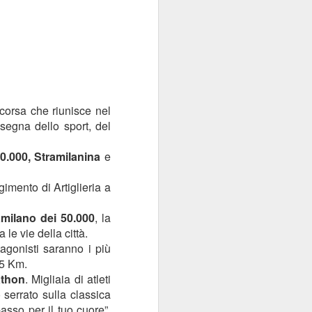
 corsa che riunisce nel
segna dello sport, del
50.000, Stramilanina
e
imento di Artiglieria a
amilano dei 50.000
, la
ra le vie della città.
tagonisti saranno i più
 5 Km.
athon
. Migliaia di atleti
 serrato sulla classica
asso per il tuo cuore”,