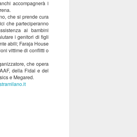
bianchi accompagnerà i
rena.
ino, che si prende cura
ici che parteciperanno
’assistenza ai bambini
are i genitori di figli
te abili; Faraja House
i vittime di conflitti o
ganizzatore, che opera
AAF, della Fidal e del
sics e Megared.
tramilano.it