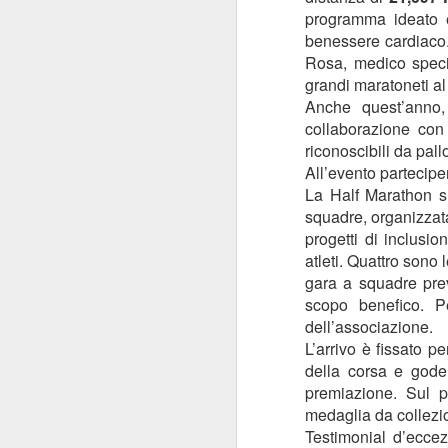
ANISAP Lombardia:
programma ideato 
JUL
23
benessere cardiaco. 
Pietro Potestio
Rosa, medico specia
Confermato
grandi maratoneti a
Presidente. I Privati
Anche quest’anno,
Accreditati al SSN
collaborazione con 
Rappresentano il 40%
riconoscibili da pallo
del Servizio Sanitario
All’evento parteciperà
Lombardo
J
La Half Marathon si
Pietro Potestio
squadre, organizzat
progetti di inclusi
Monza - Pietro Potestio è stato
Mi
atleti. Quattro sono
confermato Presidente di ANISAP
eS
Lombardia, Associazione
gara a squadre pre
mo
Regionale delle Istituzioni
scopo benefico. Pe
Po
Sanitarie Ambulatoriali Private e
dell’associazione.
ef
accreditate al SSN.
L’arrivo è fissato pe
qu
della corsa e goder
Potestio, 52 anni, è Fondatore e
premiazione. Sul p
Amministratore dal 2002 dello
medaglia da collezio
Studio Radiologico “Città di
J
Parabiago”, in provincia di Milano.
Testimonial d’eccez