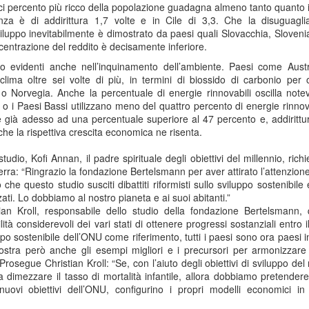
eci percento più ricco della popolazione guadagna almeno tanto quanto 
Collectibles (Oggetti
Ricerca Infermieristica
JUL
JUL
enza è di addirittura 1,7 volte e in Cile di 3,3. Che la disuguag
16
14
da Collezione):
Italiana: Rosario
iluppo inevitabilmente è dimostrato da paesi quali Slovacchia, Sloven
Mercato Mondiale a
Caruso (MultiMedica)
entrazione del reddito è decisamente inferiore.
628 Miliardi di Dollari
entra nella "Top 2%
no evidenti anche nell’inquinamento dell’ambiente. Paesi come Aust
Entro il 2031. In
Scientists 2025" di
clima oltre sei volte di più, in termini di biossido di carbonio per
Crescita l'Interesse
Stanford University ed
o Norvegia. Anche la percentuale di energie rinnovabili oscilla notev
 i Paesi Bassi utilizzano meno del quattro percento di energie rinnova
della Gen Z. Il
Elsevier
 già adesso ad una percentuale superiore al 47 percento e, addirittur
RiminiComix
Rosario Caruso
Internet: Italia al 15mo Posto nel Mondo per la Qualità
UL
e la rispettiva crescita economica ne risenta.
Milano - Il mercato globale dei
7
della Rete. Al Primo Posto l'Estonia. La Classifica di
Milano - Un importante
collectibles, oggetti da collezione
tudio, Kofi Annan, il padre spirituale degli obiettivi del millennio, r
97 Paesi della eSIM Saily
riconoscimento internazionale
che spaziano dalle card alle action
 Terra: “Ringrazio la fondazione Bertelsmann per aver attirato l’attenzi
premia un infermiere italiano e, in
lano - Secondo il nuovo Indice di connettività internet stilato dall'app
figure, dai gadget alle edizioni
 che questo studio susciti dibattiti riformisti sullo sviluppo sostenibile
generale, la ricerca infermieristica
IM per i viaggi Saily, l'Italia si colloca al 15° posto della classifica
speciali, dal vinile ai videogiochi
zzati. Lo dobbiamo al nostro pianeta e ai suoi abitanti.”
“made in Italy”.
ndiale. Sul podio troviamo l'Estonia, seguita da Lituania, Danimarca,
fisici, ha superato i 496 miliardi di
ian Kroll, responsabile dello studio della fondazione Bertelsmann, 
rtogallo e Francia. Per il secondo anno consecutivo, è stata
dollari nel 2025 e, secondo le
ità considerevoli dei vari stati di ottenere progressi sostanziali entro 
fettuata una valutazione sulla rete internet di 97 Paesi in base a criteri
analisi di Market Decipher, società
uppo sostenibile dell’ONU come riferimento, tutti i paesi sono ora paesi in
ali sicurezza informatica, qualità, accessibilità economica e libertà.
di ricerca di mercato specializzata
stra però anche gli esempi migliori e i precursori per armonizzare
in settori emergenti, è destinato a
rosegue Christian Kroll: “Se, con l’aiuto degli obiettivi di sviluppo del m
raggiungere i 628 miliardi entro il
a dimezzare il tasso di mortalità infantile, allora dobbiamo pretendere 
2031.
Hockey: il 4 Luglio "Ritrovo Devils 2026" a Quinto de
UL
nuovi obiettivi dell’ONU, configurino i propri modelli economici i
3
Stampi (Rozzano). Incontro con i Tifosi dei Campioni