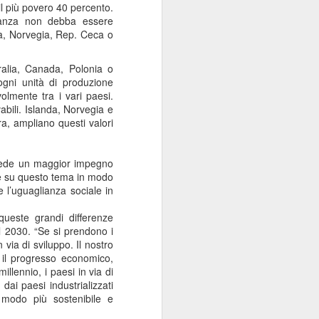
il più povero 40 percento.
Sordocecità e
JUL
lianza non debba essere
10
Disabilità
ia, Norvegia, Rep. Ceca o
Psicosensoriale:
Presentato il Bilancio
ralia, Canada, Polonia o
Sociale 2025 di
 ogni unità di produzione
Fondazione Lega del
olmente tra i vari paesi.
bili. Islanda, Norvegia e
Filo d'Oro. Aumentano
a, ampliano questi valori
a 73 Milioni di Euro
(+12%) le Donazioni
Milano – Il 2025 conferma il
ichiede un maggior impegno
percorso di crescita della
one su questo tema in modo
Fondazione Lega del Filo d'Oro,
 e l’uguaglianza sociale in
che continua ad ampliare la
propria capacità di risposta ai
queste grandi differenze
bisogni delle persone sordocieche
il 2030. “Se si prendono i
e con pluridisabilità
 via di sviluppo. Il nostro
psicosensoriale, rafforzando la
 il progresso economico,
presenza sul territorio nazionale e
illennio, i paesi in via di
investendo nello sviluppo dei
dai paesi industrializzati
servizi, dell'organizzazione e delle
n modo più sostenibile e
relazioni.