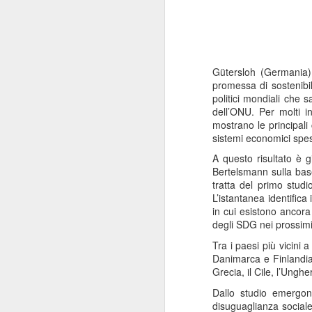
Gütersloh (Germania)
promessa di sostenibil
politici mondiali che 
dell’ONU. Per molti in
mostrano le principali
sistemi economici spes
A questo risultato è 
Bertelsmann sulla base 
tratta del primo studi
L’istantanea identifica
in cui esistono ancora
degli SDG nei prossimi
Tra i paesi più vicini 
Danimarca e Finlandia),
Grecia, il Cile, l’Unghe
Dallo studio emergono
disuguaglianza sociale