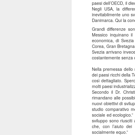
paesi dell’OECD, il di
ANISAP Lombardia:
JUL
Negli USA, la differ
23
Pietro Potestio
inevitabilmente uno sv
Confermato
Danimarca. Qui la conc
Presidente. I Privati
Grandi differenze so
Accreditati al SSN
Messico inquinano il 
Rappresentano il 40%
economica, di Svezia 
Corea, Gran Bretagna o
del Servizio Sanitario
Svezia arrivano invece
Lombardo
J
costantemente senza ch
Pietro Potestio
Nella premessa dello s
Monza - Pietro Potestio è stato
dei paesi ricchi della
Mi
confermato Presidente di ANISAP
così dettagliato. Spero
eS
Lombardia, Associazione
molti paesi industriali
mo
Regionale delle Istituzioni
Secondo il Dr. Christ
Po
Sanitarie Ambulatoriali Private e
rimandano alle possibil
ef
accreditate al SSN.
nuovi obiettivi di svil
qu
studio comparativo mo
Potestio, 52 anni, è Fondatore e
sociale ed ecologico.” P
Amministratore dal 2002 dello
sviluppo sono riusciti 
Studio Radiologico “Città di
J
che, con l’aiuto dei 
Parabiago”, in provincia di Milano.
socialmente equo.”