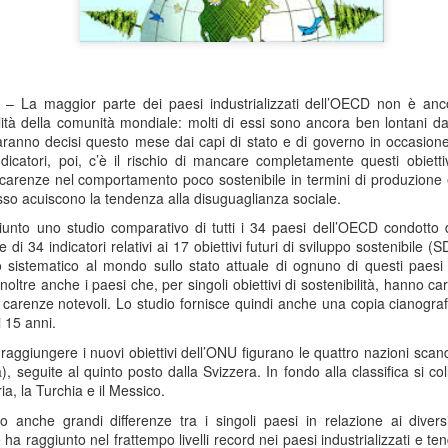
– La maggior parte dei paesi industrializzati dell’OECD non è an
ità della comunità mondiale: molti di essi sono ancora ben lontani dal
saranno decisi questo mese dai capi di stato e di governo in occasione
dicatori, poi, c’è il rischio di mancare completamente questi obiettivi
 carenze nel comportamento poco sostenibile in termini di produzione e
so acuiscono la tendenza alla disuguaglianza sociale.
giunto uno studio comparativo di tutti i 34 paesi dell’OECD condotto
di 34 indicatori relativi ai 17 obiettivi futuri di sviluppo sostenibile (S
o sistematico al mondo sullo stato attuale di ognuno di questi paesi 
 inoltre anche i paesi che, per singoli obiettivi di sostenibilità, hanno c
 carenze notevoli. Lo studio fornisce quindi anche una copia cianograf
 15 anni.
a raggiungere i nuovi obiettivi dell’ONU figurano le quattro nazioni sca
 seguite al quinto posto dalla Svizzera. In fondo alla classifica si coll
ria, la Turchia e il Messico.
 anche grandi differenze tra i singoli paesi in relazione ai diversi 
 ha raggiunto nel frattempo livelli record nei paesi industrializzati e 