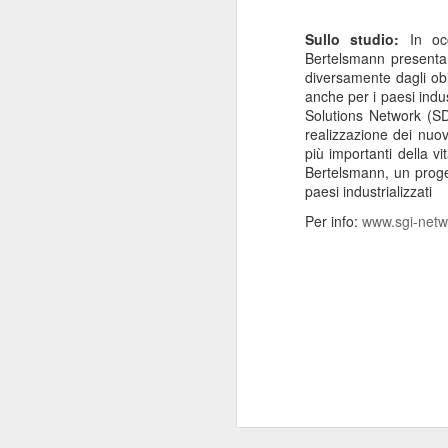
“Il 40% del Servizio sanitario
Sullo studio:
In oc
Mi
all’interno di Regione Lombardia -
Bertelsmann presenta 
pa
afferma Potestio - viene svolto dai
diversamente dagli obi
20
privati accreditati.
anche per i paesi indus
St
Solutions Network (SD
ro
realizzazione dei nuovi
un
più importanti della v
mo
Bertelsmann, un proget
paesi industrializzati
J
Per info:
www.sgi-netw
Mi
de
su
re
Sa
c
“F
J