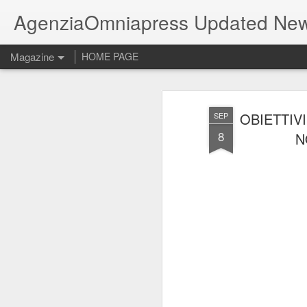
AgenziaOmniapress Updated Ne
Magazine
HOME PAGE
OBIETTIVI
SEP
8
N