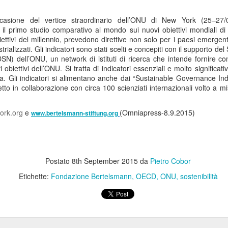
Anni '80/'90
casione del vertice straordinario dell’ONU di New York (25–27/
lano (Massimiliano Bordignon) - Milano si prepara a riabbracciare una
il primo studio comparativo al mondo sui nuovi obiettivi mondiali di 
rte fondamentale della propria storia hockeistica con il Ritrovo Devils
ettivi del millennio, prevedono direttive non solo per i paesi emergent
26, in programma sabato 4 luglio 2026 al Celtic Soul di Quinto de
trializzati. Gli indicatori sono stati scelti e concepiti con il supporto 
ampi, Rozzano. L’iniziativa riporta al centro l’eredità dei Devils
SN) dell’ONU, un network di istituti di ricerca che intende fornire c
ssoneri, capaci tra fine anni ’80 e metà ’90 di costruire un palmarès
 obiettivi dell’ONU. Si tratta di indicatori essenziali e molto significati
ico: scudetti, trofei internazionali e un’identità che ha segnato il
ita. Gli indicatori si alimentano anche dai “Sustainable Governance In
vimento italiano.
to in collaborazione con circa 100 scienziati internazionali volto a mis
Comunicazione: Nasce "Be Closer" Agenzia Made in
UL
2
Italy che Sfida le Major Internazionali. Ricavi a 122
ork.org
e
(Omniapress-8.9.2015)
www.bertelsmann-stiftung.org
Milioni di Euro
lano (Marisa de Moliner) - Competere con le holding internazionali
lla comunicazione e raddoppiare in tre anni gli attuali ricavi annui
periori a 122 milioni di euro, un progetto ambizioso? Certo, ma
Postato
8th September 2015
da
Pietro Cobor
alistico perché forte dell’evoluzione, cominciata dall’unione del gruppo
e, di Next Different e di Uniting, approda ora a Be Closer, la nuova
Etichette:
Fondazione Bertelsmann
OECD
ONU
sostenibilità
ommunication company italiana indipendente presentata a Milano al
ranco Parenti”.
Tumore al Polmone ALK-Positivo: Studio CROWN
UN
30
Conferma Sopravvivenza più Lunga con Lorlatinib di