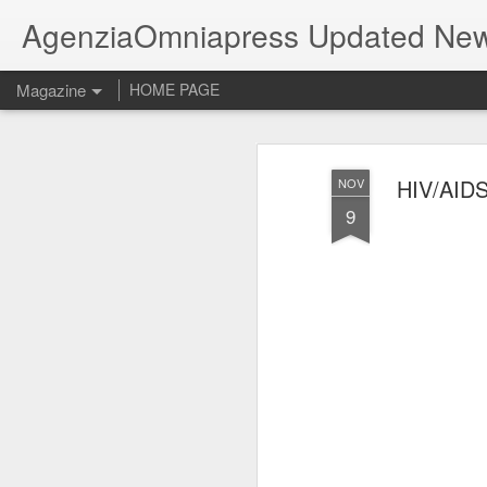
AgenziaOmniapress Updated Ne
Magazine
HOME PAGE
HIV/AID
NOV
9