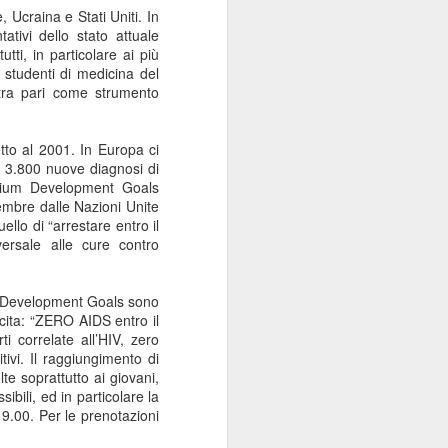
 Ucraina e Stati Uniti. In
Sordocecità e
JUL
ativi dello stato attuale
10
Disabilità
tti, in particolare ai più
Psicosensoriale:
 studenti di medicina del
Presentato il Bilancio
 tra pari come strumento
Sociale 2025 di
Fondazione Lega del
tto al 2001. In Europa ci
Filo d'Oro. Aumentano
te 3.800 nuove diagnosi di
a 73 Milioni di Euro
nnium Development Goals
(+12%) le Donazioni
embre dalle Nazioni Unite
llo di “arrestare entro il
Milano – Il 2025 conferma il
versale alle cure contro
percorso di crescita della
Fondazione Lega del Filo d'Oro,
che continua ad ampliare la
le Development Goals sono
propria capacità di risposta ai
cita: “ZERO AIDS entro il
bisogni delle persone sordocieche
i correlate all’HIV, zero
e con pluridisabilità
tivi. Il raggiungimento di
psicosensoriale, rafforzando la
te soprattutto ai giovani,
presenza sul territorio nazionale e
ibili, ed in particolare la
investendo nello sviluppo dei
19.00. Per le prenotazioni
servizi, dell'organizzazione e delle
relazioni.