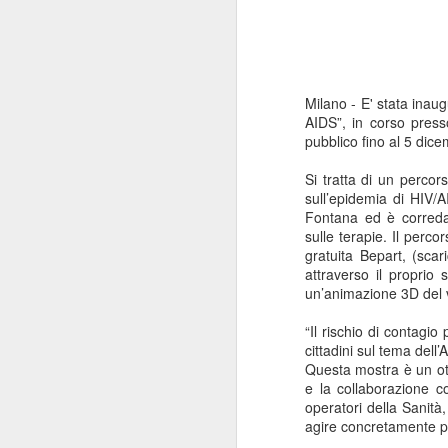
Milano - E' stata inau
AIDS”, in corso press
pubblico fino al 5 dic
Si tratta di
un percorso
sull’epidemia di HIV/A
Fontana ed è correda
sulle terapie. Il perco
gratuita Bepart, (sca
attraverso il proprio 
un’animazione 3D del v
“Il rischio di contagi
cittadini sul tema dell
Questa mostra è un ott
e la collaborazione c
operatori della Sanità,
agire concretamente pe