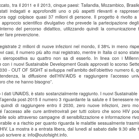
o, tra il 2011 e il 2013, cinque paesi: Tailandia, Mozambico, Brasile,
Collectibles (Oggetti
Ricerca Infermieristica
JUL
JUL
ati indagati e approfonditi uno o più aspetti rilevanti e rappresent
16
14
da Collezione):
Italiana: Rosario
ra oggi colpisce quasi 37 milioni di persone. Il progetto è rivolto a tu
Mercato Mondiale a
Caruso (MultiMedica)
approccio scientifico divulgativo che prevede la partecipazione degli
628 Miliardi di Dollari
entra nella "Top 2%
nterno del percorso didattico, utilizzando quindi la comunicazione
Entro il 2031. In
Scientists 2025" di
er fare prevenzione.
Crescita l'Interesse
Stanford University ed
gistrate 2 milioni di nuove infezioni nel mondo, il 38% in meno rispe
della Gen Z. Il
Elsevier
vi casi, il numero più alto mai registrato, mentre in Italia ci sono sta
RiminiComix
Rosario Caruso
Internet: Italia al 15mo Posto nel Mondo per la Qualità
sieropositiva su quattro non sa di esserlo. In linea con i Mille
UL
Milano - Il mercato globale dei
- e con i nuovi Sustainable Development Goals approvati lo scorso Sett
7
della Rete. Al Primo Posto l'Estonia. La Classifica di
Milano - Un importante
collectibles, oggetti da collezione
2030 - OUT OF SIGHT si sviluppa nell’ambito dell’obiettivo numero 6, que
97 Paesi della eSIM Saily
riconoscimento internazionale
che spaziano dalle card alle action
tendenza, la diffusione dell’HIV/AIDS e raggiungere l’accesso uni
premia un infermiere italiano e, in
lano - Secondo il nuovo Indice di connettività internet stilato dall'app
figure, dai gadget alle edizioni
oloro che ne hanno bisogno”.
generale, la ricerca infermieristica
IM per i viaggi Saily, l'Italia si colloca al 15° posto della classifica
speciali, dal vinile ai videogiochi
“made in Italy”.
ndiale. Sul podio troviamo l'Estonia, seguita da Lituania, Danimarca,
fisici, ha superato i 496 miliardi di
o i dati UNAIDS, è stato sostanzialmente raggiunto. I nuovi Sustainab
rtogallo e Francia. Per il secondo anno consecutivo, è stata
dollari nel 2025 e, secondo le
l’agenda post-2015 il numero 3 riguardante la salute e il benessere re
fettuata una valutazione sulla rete internet di 97 Paesi in base a criteri
analisi di Market Decipher, società
 quindi di raggiungere entro il 2030, zero nuove infezioni, zero mort
ali sicurezza informatica, qualità, accessibilità economica e libertà.
di ricerca di mercato specializzata
é l’accesso alle cure antiretrovirali per tutti coloro che sono HIV posi
in settori emergenti, è destinato a
ibile solo attraverso campagne di sensibilizzazione e informazione rivol
raggiungere i 628 miliardi entro il
erabile e a rischio per quanto riguarda le malattie sessualmente trasmiss
2031.
Hockey: il 4 Luglio "Ritrovo Devils 2026" a Quinto de
HIV. La mostra è a entrata libera, dal lunedì al sabato dalle 9.30 alle 
UL
può scrivere a: info@outofsight.info.
3
Stampi (Rozzano). Incontro con i Tifosi dei Campioni