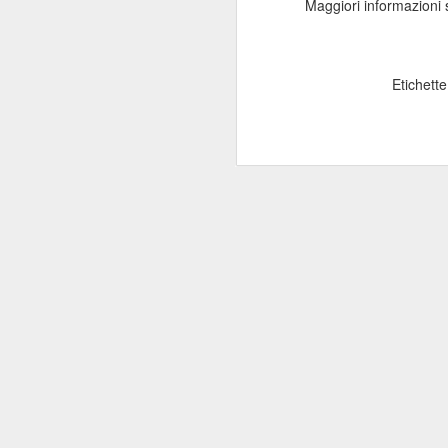
Maggiori informazioni
“Il 40% del Servizio sanitario
Mi
all’interno di Regione Lombardia -
pa
afferma Potestio - viene svolto dai
20
privati accreditati.
Etichett
St
ro
un
mo
J
Mi
de
su
re
Sa
c
“F
J