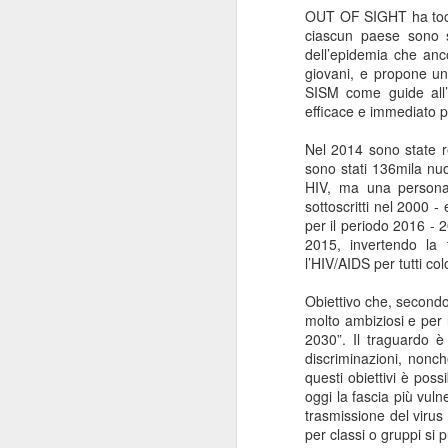
OUT OF SIGHT ha toccat
ANISAP Lombardia:
JUL
ciascun paese sono st
23
Pietro Potestio
dell’epidemia che anco
Confermato
giovani, e propone un 
Presidente. I Privati
SISM come guide all’i
Accreditati al SSN
efficace e immediato p
Rappresentano il 40%
Nel 2014 sono state re
del Servizio Sanitario
sono stati 136mila nuo
Lombardo
HIV, ma una persona 
J
Pietro Potestio
sottoscritti nel 2000 
per il periodo 2016 - 
Monza - Pietro Potestio è stato
2015, invertendo la 
Mi
confermato Presidente di ANISAP
l’HIV/AIDS per tutti c
eS
Lombardia, Associazione
mo
Regionale delle Istituzioni
Obiettivo che, second
Po
Sanitarie Ambulatoriali Private e
molto ambiziosi e per 
ef
accreditate al SSN.
2030”. Il traguardo è
qu
discriminazioni, nonch
Potestio, 52 anni, è Fondatore e
questi obiettivi è poss
Amministratore dal 2002 dello
oggi la fascia più vuln
Studio Radiologico “Città di
trasmissione del virus 
J
Parabiago”, in provincia di Milano.
per classi o gruppi si 