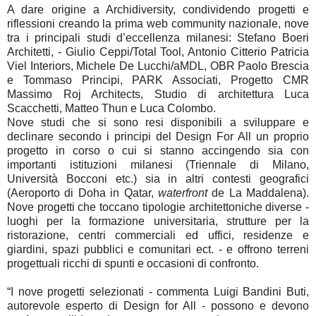
A dare origine a Archidiversity, condividendo progetti e
riflessioni creando la prima web community nazionale, nove
tra i principali studi d’eccellenza milanesi: Stefano Boeri
Architetti, - Giulio Ceppi/Total Tool, Antonio Citterio Patricia
Viel Interiors, Michele De Lucchi/aMDL, OBR Paolo Brescia
e Tommaso Principi, PARK Associati, Progetto CMR
Massimo Roj Architects, Studio di architettura Luca
Scacchetti, Matteo Thun e Luca Colombo.
Nove studi che si sono resi disponibili a sviluppare e
declinare secondo i principi del Design For All un proprio
progetto in corso o cui si stanno accingendo sia con
importanti istituzioni milanesi (Triennale di Milano,
Università Bocconi etc.) sia in altri contesti geografici
(Aeroporto di Doha in Qatar,
waterfront
de La Maddalena).
Nove progetti che toccano tipologie architettoniche diverse -
luoghi per la formazione universitaria, strutture per la
ristorazione, centri commerciali ed uffici, residenze e
giardini, spazi pubblici e comunitari ect. - e offrono terreni
progettuali ricchi di spunti e occasioni di confronto.
“I nove progetti selezionati - commenta Luigi Bandini Buti,
autorevole esperto di Design for All - possono e devono