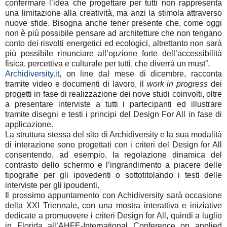
confermare l’idea che progettare per tutti non rappresenta
una limitazione alla creatività, ma anzi la stimola attraverso
nuove sfide. Bisogna anche tener presente che, come oggi
non è più possibile pensare ad architetture che non tengano
conto dei risvolti energetici ed ecologici, altrettanto non sarà
più possibile rinunciare all’opzione forte dell’accessibilità
fisica, percettiva e culturale per tutti, che diverrà un must”.
Archidiversity.it
, on line dal mese di dicembre, racconta
tramite video e documenti di lavoro, il
work in progress
dei
progetti in fase di realizzazione dei nove studi coinvolti, oltre
a presentare interviste a tutti i partecipanti ed illustrare
tramite disegni e testi i principi del Design For All in fase di
applicazione.
La struttura stessa del sito di Archidiversity e la sua modalità
di interazione sono progettati con i criteri del Design for All
consentendo, ad esempio, la regolazione dinamica del
contrasto dello schermo e l’ingrandimento a piacere delle
tipografie per gli ipovedenti o sottotitolando i testi delle
interviste per gli ipoudenti.
Il prossimo appuntamento con Achidiversity sarà occasione
della XXI Triennale, con una mostra interattiva e iniziative
dedicate a promuovere i criteri Design for All, quindi a luglio
in Florida all’AHFE-International Conference on applied