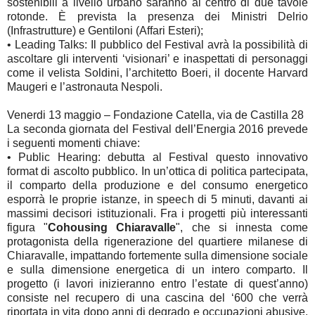
sostenibili a livello urbano saranno al centro di due tavole
rotonde. È prevista la presenza dei Ministri Delrio
(Infrastrutture) e Gentiloni (Affari Esteri);
•
Leading Talks: Il pubblico del Festival avrà la possibilità di
ascoltare gli interventi ‘visionari’ e inaspettati di personaggi
come il velista Soldini, l’architetto Boeri, il docente Harvard
Maugeri e l’astronauta Nespoli.
Venerdi 13 maggio – Fondazione Catella, via de Castilla 28
La seconda giornata del Festival dell’Energia 2016 prevede
i seguenti momenti chiave:
•
Public Hearing: debutta al Festival questo innovativo
format di ascolto pubblico. In un’ottica di politica partecipata,
il comparto della produzione e del consumo energetico
esporrà le proprie istanze, in speech di 5 minuti, davanti ai
massimi decisori istituzionali. Fra i progetti più interessanti
figura "
Cohousing Chiaravalle
",
che si innesta come
protagonista della rigenerazione del quartiere milanese di
Chiaravalle, impattando fortemente sulla dimensione sociale
e sulla dimensione energetica di un intero comparto. Il
progetto (i lavori inizieranno entro l’estate di quest’anno)
consiste nel recupero di una cascina del ‘600 che verrà
riportata in vita dopo anni di degrado e occupazioni abusive.