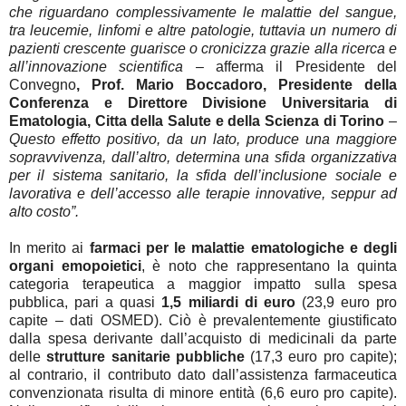
che riguardano complessivamente le malattie del sangue,
tra leucemie, linfomi e altre patologie, tuttavia un numero di
pazienti crescente guarisce o cronicizza grazie alla ricerca e
all’innovazione scientifica
– afferma
il
Presidente del
Convegno
, Prof. Mario Boccadoro, Presidente della
Conferenza e Direttore Divisione Universitaria di
Ematologia, Citta della Salute e della Scienza di Torino
–
Questo effetto positivo, da un lato, produce una maggiore
sopravvivenza, dall’altro, determina una sfida organizzativa
per il sistema sanitario, la sfida dell’inclusione sociale e
lavorativa e dell’accesso alle terapie innovative, seppur ad
alto costo”.
In merito ai
farmaci per le malattie ematologiche e degli
organi emopoietici
, è noto che rappresentano la quinta
categoria terapeutica a maggior impatto sulla spesa
pubblica, pari a quasi
1,5 miliardi di euro
(23,9 euro pro
capite – dati OSMED). Ciò è prevalentemente giustificato
dalla spesa derivante dall’acquisto di medicinali da parte
delle
strutture sanitarie pubbliche
(17,3 euro pro capite);
al contrario, il contributo dato dall’assistenza farmaceutica
convenzionata risulta di minore entità (6,6 euro pro capite).