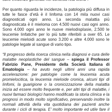
Per quanto riguarda le incidenze, la patologia più diffusa in
tutte le fasce d’età è il linfoma con 14 mila nuovi casi
diagnosticati ogni anno. La seconda malattia più
diagnosticata è il mieloma con 4.500 nuovi casi ogni anno.
Sono 4.000 ogni anno le nuove mielodisplasie, 2.500 le
leucemie linfatiche per lo più tutte riferibili a over 65. Le
leucemie mieloidi acute sono 3.200 e altre 4.000 sono le
patologie legate al sangue di vario tipo
.
“Il progresso della ricerca clinica nella diagnosi e cura delle
malattie neoplastiche del sangue –
spiega il Professor
Fabrizio Pane, Presidente della Società Italiana di
Ematologia
– ha avuto negli ultimi anni una rapida
accelerazione: per patologie come la leucemia acuta
promielocitica, la leucemia mieloide cronica, alcuni tipi di
linfomi, la guarigione o la cronicizzazione della malattia
inizia ad essere molto frequente e, per altri tipi di malattie, i
nuovi farmaci biologici hanno modificato la storia clinica e la
prognosi in modo molto significativo, preservando inoltre la
normali attività della vita quotidiana dei pazienti anche
durante i cicli di terapia. E’ molto importante ed utile fare il