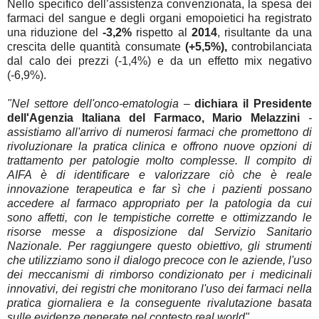
Nello specifico dell’assistenza convenzionata, la spesa dei
farmaci del sangue e degli organi emopoietici ha registrato
una riduzione del
-3,2%
rispetto al
2014
, risultante da una
crescita delle quantità consumate
(+5,5%),
controbilanciata
dal calo dei prezzi (-1,4%) e da un effetto mix negativo
(-6,9%)
.
"Nel settore dell'onco-ematologia
–
dichiara il Presidente
dell'Agenzia Italiana del Farmaco, Mario Melazzini
-
assistiamo all'arrivo di numerosi farmaci che promettono di
rivoluzionare la pratica clinica e offrono nuove opzioni di
trattamento per patologie molto complesse. Il compito di
AIFA è di identificare e valorizzare ciò che è reale
innovazione terapeutica e far sì che i pazienti possano
accedere al farmaco appropriato per la patologia da cui
sono affetti, con le tempistiche corrette e ottimizzando le
risorse messe a disposizione dal Servizio Sanitario
Nazionale. Per raggiungere questo obiettivo, gli strumenti
che utilizziamo sono il dialogo precoce con le aziende, l'uso
dei meccanismi di rimborso condizionato per i medicinali
innovativi, dei registri che monitorano l'uso dei farmaci nella
pratica giornaliera e la conseguente rivalutazione basata
sulle evidenze generate nel contesto real world".