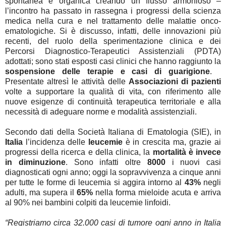
spontanea e organica creando un flusso armonioso –
l’incontro ha passato in rassegna i progressi della scienza
medica nella cura e nel trattamento delle malattie onco-
ematologiche. Si è discusso, infatti, delle innovazioni più
recenti, del ruolo della sperimentazione clinica e dei
Percorsi Diagnostico-Terapeutici Assistenziali (PDTA)
adottati; sono stati esposti casi clinici che hanno raggiunto la
sospensione delle terapie e casi di guarigione
.
Presentate altresì le attività delle
Associazioni di pazienti
volte a supportare la qualità di vita, con riferimento alle
nuove esigenze di continuità terapeutica territoriale e alla
necessità di adeguare norme e modalità assistenziali.
Secondo dati della Società Italiana di Ematologia (SIE), in
Italia
l’incidenza delle
leucemie
è in crescita ma, grazie ai
progressi della ricerca e della clinica, la
mortalità è invece
in diminuzione
. Sono infatti oltre
8000
i nuovi casi
diagnosticati ogni anno; oggi la sopravvivenza a cinque anni
per tutte le forme di leucemia si aggira intorno al
43%
negli
adulti, ma supera il
65%
nella forma mieloide acuta e arriva
al 90% nei bambini colpiti da leucemie linfoidi.
“Registriamo circa 32.000 casi di tumore ogni anno in Italia