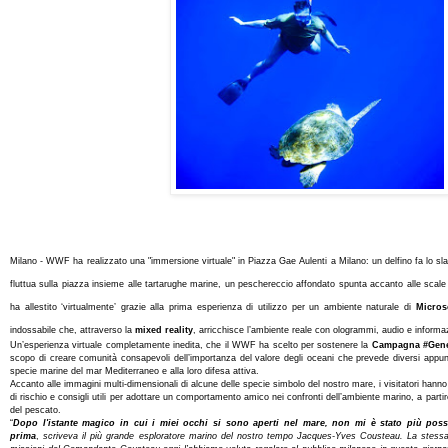
Milano - WWF ha realizzato una "immersione virtuale" in Piazza Gae Aulenti a Milano: un delfino fa lo sla
fluttua sulla piazza insieme alle tartarughe marine, un peschereccio affondato spunta accanto alle scal
ha allestito ‘virtualmente’ grazie alla prima esperienza di utilizzo per un ambiente naturale di
Micros
indossabile che, attraverso la
mixed reality
, arricchisce l’ambiente reale con ologrammi, audio e informazi
Un’esperienza virtuale completamente inedita, che il WWF ha scelto per sostenere la
Campagna #Gen
scopo di creare comunità consapevoli dell’importanza del valore degli oceani che prevede diversi appun
specie marine del mar Mediterraneo e alla loro difesa attiva.
Accanto alle immagini multi-dimensionali di alcune delle specie simbolo del nostro mare, i visitatori hanno p
di rischio e consigli utili per adottare un comportamento amico nei confronti dell’ambiente marino, a partir
del pescato.
“
Dopo l'istante magico in cui i miei occhi si sono aperti nel mare, non mi è stato più poss
prima
,
scriveva il più grande esploratore marino del nostro tempo Jacques-Yves Cousteau. La stessa