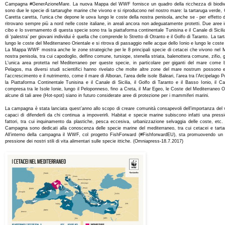
Campagna #GenerAzioneMare. La nuova Mappa del WWF fornisce un quadro della ricchezza di biodiv
sono due le specie di tartarughe marine che vivono e si riproducono nel nostro mare: la tartaruga verde
Caretta caretta, l'unica che depone le uova lungo le coste della nostra penisola, anche se - per effetto de
ritrovano sempre più a nord nelle coste italiane, in areali ancora non adeguatamente protetti. Due aree 
cibo e lo svernamento di questa specie sono tra la piattaforma continentale Tunisina e il Canale di Sicilia
di ‘palestra’ per giovani individui è quella che comprende lo Stretto di Otranto e il Golfo di Taranto. La tar
lungo le coste del Mediterraneo Orientale e si ritrova di passaggio nelle acque dello Ionio e lungo le coste 
La Mappa WWF mostra anche le zone strategiche per le 8 principali specie di cetacei che vivono nel M
nostra penisola, tra cui capodoglio, delfino comune, tursiope, stenella striata, balenottera comune, zifio
L'unica area protetta nel Mediterraneo per queste specie, in particolare per giganti del mare come b
Pelagos, ma diversi studi scientifici hanno rivelato che molte altre zone del mare nostrum possono e
l’accrescimento e il nutrimento, come il mare di Alboran, l’area delle isole Baleari, l’area tra l’Arcipelag
la Piattaforma Continentale Tunisina e il Canale di Sicilia, il Golfo di Taranto e il Basso Ionio, il Can
compresa tra le Isole Ionie, lungo il Peloponneso, fino a Creta, il Mar Egeo, le Coste del Mediterraneo
alcune di tali aree (Hot-spot) siano in futuro considerate aree di protezione per i mammiferi marini.
La campagna è stata lanciata quest’anno allo scopo di creare comunità consapevoli dell’importanza del 
capaci di difenderli da chi continua a impoverirli. Habitat e specie marine subiscono infatti una pressi
fattori, tra cui inquinamento da plastiche, pesca eccesiva, urbanizzazione selvaggia delle coste, etc. 
Campagna sono dedicati alla conoscenza delle specie marine del mediterraneo, tra cui cetacei e tartaru
All’interno della campagna il WWF, col progetto FishForward (#FishforwardEU), sta promuovendo un 
pressione dei nostri stili di vita alimentari sulle specie ittiche. (Omniapress-18.7.2017)