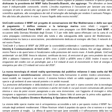
missioni del Comandante Cousteau oggi l’abbiamo voluta regalare al pubblico milanese in questa giorn
dichiarato la presidente del WWF Italia Donatella Bianchi, che aggiunge:
“Per difendere un bene
mare è indispensabile conoscerlo, viverlo. L’insolita esperienza è l’occasione per lanciare una nuova
sostegno di tutte le attività che ogni giorno il WWF mette in campo per salvare le specie simbolo del 
scientifica applicata, alla sorveglianza dei nidi di tartarughe alla battaglia per rendere il santuario Pelago
fino alla lotta alle plastiche in mare, il nuovo flagello della nostra inciviltà”
.
UniCredit sostiene il WWF nel progetto di conservazione del Mar Mediterraneo e delle sue spe
di pagamento
. Il
delfino comune e la tartaruga marina
sono infatti i soggetti ra
credito
UniCreditCard
Flexia WWF
e sulle nuove carte prepagate con IBAN
Genius Card WWF
, 
occasione della Giornata Mondiale degli Oceani. Il 3 per mille delle spese effettuate con la carta di cre
carta prepagata contribuiscono infatti alla tutela e alla salvaguardia delle specie del Mediterrane
collaborazione tra banca e associazione, precedentemente dedicata al sostegno alle Oasi, il network di
nel nostro Paese.
“UniCredit è a fianco di WWF dal 2009 per la sostenibilità ambientale e i cambiamenti climatici -
ha d
Identity & Communications di UniCredit
-.
Con i prodotti della banca italiana, fino ad oggi, abbiamo 
nostro Paese e da quest’anno ci focalizziamo sulla protezione del nostro mare. A livello globale, UniCr
ambientale’ sin dal 2008: finora le riduzioni, certificate da terzi, di emissioni di gas serra prodotte dai nost
38% e abbiamo l’obiettivo di arrivare al 60% entro il 2020 e all’80% entro il 2030. Inoltre il nostro i
erogazione del credito con un portafoglio pari a 9,4 miliardi di euro di investimenti in fonti di energia r
energetica per oltre 2,5 miliardi nel corso del 2016”
.
La nuova tecnologia di mixed reality sperimentata dal pubblico milanese è stata scelta dal 
divulgazione e sensibilizzazione
: utilizzato finora nella formazione in ambito medico universitario,
nuovi modelli, nei trasporti e nei servizi, il sistema fornisce infatti un valido supporto per conoscere, 
specie e gli ambienti di aree naturali protette o in ambiti museali.
“La protezione dell’ambiente e della biodiversità è un dovere per tutti e siamo convinti che la tecnologi
modi in cui questa battaglia viene sostenuta e anche nel modo in cui può essere comunicata alle person
intensa e viva da poter essere paragonata a una vera immersione, con l’aggiunta di immagini e inform
insegnano a rapportarci correttamente con l’ambiente. Siamo felici di avere per la prima volta applica
Dichiara
Paola Cavallero Direttore Marketing & Operations Microsoft Italia
.
La visione delle specie marine non è un’esperienza accessibile a tutti e per questo motivo il WWF ha sc
virtuale degli ambienti mediterranei. Il Mare Nostrum infatti è popolato da specie che si nutrono e si ripr
sempre protette al meglio. La difesa di questi hot-spot (aree sensibili) e il rafforzamento della loro tut