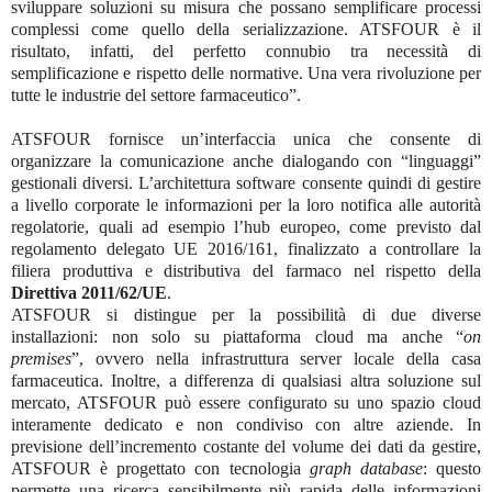
sviluppare soluzioni su misura che possano semplificare processi
complessi come quello della serializzazione. ATSFOUR è il
risultato, infatti, del perfetto connubio tra necessità di
semplificazione e rispetto delle normative. Una vera rivoluzione per
tutte le industrie del settore farmaceutico”.
ATSFOUR fornisce un’interfaccia unica che consente di
organizzare la comunicazione anche dialogando con “linguaggi”
gestionali diversi. L’architettura software consente quindi di gestire
a livello corporate le informazioni per la loro notifica alle autorità
regolatorie, quali ad esempio l’hub europeo, come previsto dal
regolamento delegato UE 2016/161, finalizzato a controllare la
filiera produttiva e distributiva del farmaco nel rispetto della
Direttiva 2011/62/UE
.
ATSFOUR si distingue per la possibilità di due diverse
installazioni: non solo su piattaforma cloud ma anche “
on
premises
”, ovvero nella infrastruttura server locale della casa
farmaceutica. Inoltre, a differenza di qualsiasi altra soluzione sul
mercato, ATSFOUR può essere configurato su uno spazio cloud
interamente dedicato e non condiviso con altre aziende. In
previsione dell’incremento costante del volume dei dati da gestire,
ATSFOUR è progettato con tecnologia
graph database
: questo
permette una ricerca sensibilmente più rapida delle informazioni