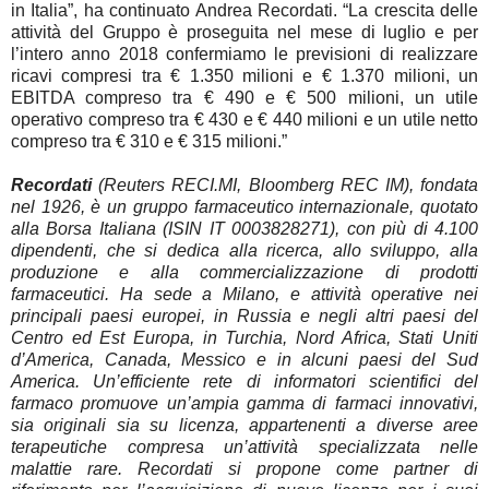
in Italia”, ha continuato Andrea Recordati. “La crescita delle
attività del Gruppo è proseguita nel mese di luglio e per
l’intero anno 2018 confermiamo le previsioni di realizzare
ricavi compresi tra € 1.350 milioni e € 1.370 milioni, un
EBITDA compreso tra € 490 e € 500 milioni, un utile
operativo compreso tra € 430 e € 440 milioni e un utile netto
compreso tra € 310 e € 315 milioni.”
Recordati
(Reuters RECI.MI, Bloomberg REC IM), fondata
nel 1926, è un gruppo farmaceutico internazionale, quotato
alla Borsa Italiana (ISIN IT 0003828271), con più di 4.100
dipendenti, che si dedica alla ricerca, allo sviluppo, alla
produzione e alla commercializzazione di prodotti
farmaceutici. Ha sede a Milano, e attività operative nei
principali paesi europei, in Russia e negli altri paesi del
Centro ed Est Europa, in Turchia, Nord Africa, Stati Uniti
d’America, Canada, Messico e in alcuni paesi del Sud
America. Un’efficiente rete di informatori scientifici del
farmaco promuove un’ampia gamma di farmaci innovativi,
sia originali sia su licenza, appartenenti a diverse aree
terapeutiche compresa un’attività specializzata nelle
malattie rare. Recordati si propone come partner di