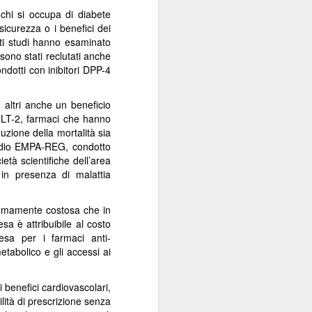
Sordocecità e
JUL
 chi si occupa di diabete
10
sicurezza o i benefici dei
Disabilità
sti studi hanno esaminato
Psicosensoriale:
sono stati reclutati anche
Presentato il Bilancio
ndotti con inibitori DPP-4
Sociale 2025 di
Fondazione Lega del
n altri anche un beneficio
Filo d'Oro. Aumentano
 SGLT-2, farmaci che hanno
a 73 Milioni di Euro
uzione della mortalità sia
(+12%) le Donazioni
 studio EMPA-REG, condotto
Milano – Il 2025 conferma il
età scientifiche dell’area
percorso di crescita della
 in presenza di malattia
Fondazione Lega del Filo d'Oro,
che continua ad ampliare la
tremamente costosa che in
propria capacità di risposta ai
sa è attribuibile al costo
bisogni delle persone sordocieche
esa per i farmaci anti-
e con pluridisabilità
metabolico e gli accessi ai
psicosensoriale, rafforzando la
presenza sul territorio nazionale e
investendo nello sviluppo dei
i benefici cardiovascolari,
servizi, dell'organizzazione e delle
lità di prescrizione senza
relazioni.