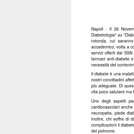
Napoli - Il 26 Novem
Diabetologia" su "Diab
rotonda, cui saranno
accademico, volta a cos
servizi offerti dal SSN
farmaci anti-diabete e
necessità del contenim
Il diabete è una malatt
nostri concittadini af
più adeguate. Di questi
vita poco salutare ma 
Uno degli aspetti peg
cardiovascolari anche 
neuropatia, piede diab
Inoltre, chi soffre di
complicazioni il diabe
del polmone.