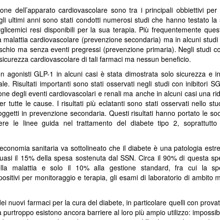
Collectibles (Oggetti
Ricerca Infermieristica
JUL
JUL
ne dell’apparato cardiovascolare sono tra i principali obbiettivi per
16
14
gli ultimi anni sono stati condotti numerosi studi che hanno testato la 
da Collezione):
Italiana: Rosario
rglicemici resi disponibili per la sua terapia. Più frequentemente que
Mercato Mondiale a
Caruso (MultiMedica)
 malattia cardiovascolare (prevenzione secondaria) ma in alcuni studi 
628 Miliardi di Dollari
entra nella "Top 2%
ischio ma senza eventi pregressi (prevenzione primaria). Negli studi co
Entro il 2031. In
Scientists 2025" di
icurezza cardiovascolare di tali farmaci ma nessun beneficio.
Crescita l'Interesse
Stanford University ed
on agonisti GLP-1 in alcuni casi è stata dimostrata solo sicurezza e i
della Gen Z. Il
Elsevier
le. Risultati importanti sono stati osservati negli studi con inibitori
RiminiComix
Rosario Caruso
Internet: Italia al 15mo Posto nel Mondo per la Qualità
UL
ne degli eventi cardiovascolari e renali ma anche in alcuni casi una rid
Milano - Il mercato globale dei
7
della Rete. Al Primo Posto l'Estonia. La Classifica di
r tutte le cause. I risultati più eclatanti sono stati osservati nello
Milano - Un importante
collectibles, oggetti da collezione
ggetti in prevenzione secondaria. Questi risultati hanno portato le soci
97 Paesi della eSIM Saily
riconoscimento internazionale
che spaziano dalle card alle action
ere le linee guida nel trattamento del diabete tipo 2, soprattutto
premia un infermiere italiano e, in
lano - Secondo il nuovo Indice di connettività internet stilato dall'app
figure, dai gadget alle edizioni
generale, la ricerca infermieristica
IM per i viaggi Saily, l'Italia si colloca al 15° posto della classifica
speciali, dal vinile ai videogiochi
“made in Italy”.
ndiale. Sul podio troviamo l'Estonia, seguita da Lituania, Danimarca,
fisici, ha superato i 496 miliardi di
l’economia sanitaria va sottolineato che il diabete è una patologia es
rtogallo e Francia. Per il secondo anno consecutivo, è stata
dollari nel 2025 e, secondo le
quasi il 15% della spesa sostenuta dal SSN. Circa il 90% di questa spe
fettuata una valutazione sulla rete internet di 97 Paesi in base a criteri
analisi di Market Decipher, società
lla malattia e solo il 10% alla gestione standard, fra cui la sp
ali sicurezza informatica, qualità, accessibilità economica e libertà.
di ricerca di mercato specializzata
spositivi per monitoraggio e terapia, gli esami di laboratorio di ambito 
in settori emergenti, è destinato a
raggiungere i 628 miliardi entro il
ei nuovi farmaci per la cura del diabete, in particolare quelli con provat
2031.
Hockey: il 4 Luglio "Ritrovo Devils 2026" a Quinto de
UL
 purtroppo esistono ancora barriere al loro più ampio utilizzo: impossibi
3
Stampi (Rozzano). Incontro con i Tifosi dei Campioni