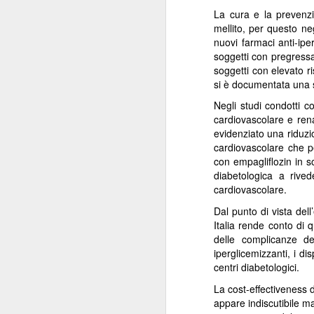
ANISAP Lombardia:
JUL
La cura e la prevenzio
23
mellito, per questo ne
Pietro Potestio
nuovi farmaci anti-ipe
Confermato
soggetti con pregressa
Presidente. I Privati
soggetti con elevato r
Accreditati al SSN
si è documentata una s
Rappresentano il 40%
Negli studi condotti c
del Servizio Sanitario
cardiovascolare e rena
Lombardo
J
evidenziato una riduzio
Pietro Potestio
cardiovascolare che pe
con empagliflozin in so
Monza - Pietro Potestio è stato
diabetologica a rived
Mi
confermato Presidente di ANISAP
cardiovascolare.
eS
Lombardia, Associazione
mo
Regionale delle Istituzioni
Dal punto di vista del
Po
Sanitarie Ambulatoriali Private e
Italia rende conto di 
ef
accreditate al SSN.
delle complicanze de
qu
iperglicemizzanti, i di
Potestio, 52 anni, è Fondatore e
centri diabetologici.
Amministratore dal 2002 dello
La cost-effectiveness d
Studio Radiologico “Città di
J
appare indiscutibile ma
Parabiago”, in provincia di Milano.