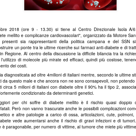
bre 2018 (ore 9 - 13.30) si tiene al Centro Direzionale Isola A/6
ete mellito e complicanze cardiovascolari", organizzato da Motore Sanit
 presenti sia rappresentanti della politica campana e del SSN 
truire un ponte tra le ultime ricerche sui farmaci anti-diabete e di tra
 in Regione. Al centro della discussione la difficile bilancia tra la ric
 l'utilizzo di molecole più mirate ed efficaci, quindi più costose, tene
ento dei costi.
ia diagnosticata ad oltre 4milioni di italiani mentre, secondo le ultime s
fetti da questo male e che ancora non ne sono consapevoli, non potendo
 circa 5 milioni di italiani con diabete oltre il 90% ha il tipo 2, assoc
fortemente condizionato da determinanti genetici.
giori per chi soffre di diabete mellito è il rischio quasi doppio d
fatali. Però non vanno trascurate anche le possibili complicazioni come
etico e altre patologie a carico di ossa, articolazioni, cute, polmoni
 diabete vede aumentarsi anche il rischio di gravi infezioni e di tumor
te è paragonabile, per numero di vittime, al tumore che miete più vittim