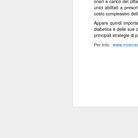
oneri a carico del citt
“Il 40% del Servizio sanitario
unici abilitati a pre
Mi
all’interno di Regione Lombardia -
costo complessivo dell
pa
afferma Potestio - viene svolto dai
Appare quindi important
20
privati accreditati.
diabetica e delle sue 
St
principali strategie di
ro
un
Per info:
www.motoresa
mo
J
Mi
de
su
re
Sa
c
“F
J