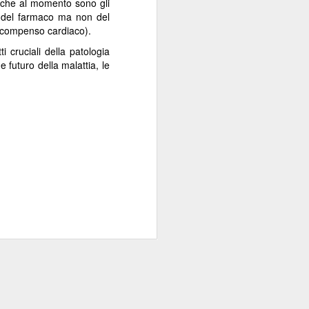
sti che al momento sono gli
zo del farmaco ma non del
, scompenso cardiaco).
i cruciali della patologia
 futuro della malattia, le