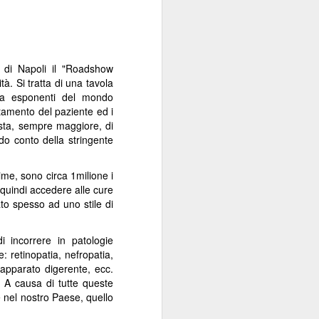
 di Napoli il "Roadshow
à. Si tratta di una tavola
sia esponenti del mondo
ttamento del paziente ed i
hiesta, sempre maggiore, di
ndo conto della stringente
time, sono circa 1milione i
 quindi accedere alle cure
iato spesso ad uno stile di
i incorrere in patologie
: retinopatia, nefropatia,
, apparato digerente, ecc.
i. A causa di tutte queste
e nel nostro Paese, quello