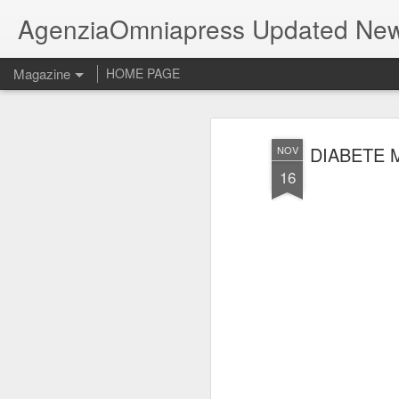
AgenziaOmniapress Updated Ne
Magazine
HOME PAGE
DIABETE 
NOV
16