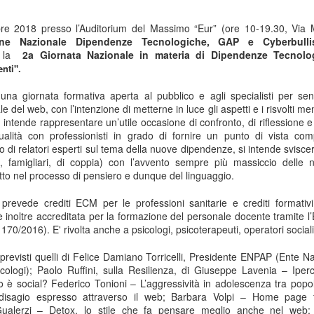
bre 2018
presso
l’Auditorium del Massimo “Eur” (ore 10-19.30, Via 
one Nazionale Dipendenze Tecnologiche, GAP e Cyberbull
a la
2a
Giornata Nazionale in materia di Dipendenze Tecnolo
nti".
una giornata formativa aperta al pubblico e agli specialisti per sen
ale del web, con l’intenzione di metterne in luce gli aspetti e i risvolti m
 intende rappresentare un’utile occasione di confronto, di riflessione e
alità con professionisti in grado di fornire un punto di vista com
to di relatori esperti sul tema della nuove dipendenze, si intende svis
li, famigliari, di coppia) con l’avvento sempre più massiccio delle 
to nel processo di pensiero e dunque del linguaggio.
 prevede crediti ECM per le professioni sanitarie e crediti formativi
è inoltre accreditata per la formazione del personale docente tramite 
va 170/2016).
E' rivolta anche a psicologi, psicoterapeuti, operatori sociali
o previsti quelli di Felice Damiano Torricelli, Presidente ENPAP (Ente 
cologi); Paolo Ruffini, sulla Resilienza, di
Giuseppe Lavenia – Iperc
io è social?
Federico Tonioni – L’
aggressività in adolescenza tra popo
disagio espresso attraverso il web;
Barbara Volpi
–
Home page fam
alerzi – Detox, lo stile che fa pensare meglio anche nel web