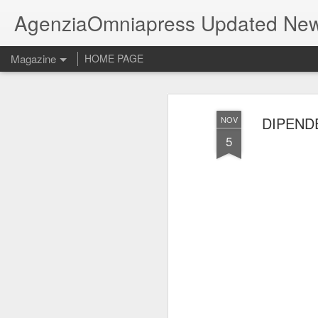
AgenziaOmniapress Updated Ne
Magazine
HOME PAGE
DIPEND
NOV
5