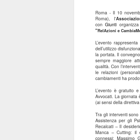
Roma - Il
10 novem
Roma),
l'
Associazi
con
Giunti
organizz
"
RelAzioni e CambiaMe
L’evento rappresenta 
dell’utilizzo disfunzion
la portata.
Il convegno
sempre maggiore attu
qualità.
Con l’interven
le relazioni (persona
cambiamenti ha prodot
L’evento è gratuito e
Avvocati. La giornata 
(ai sensi della diretti
Tra gli interventi son
Assistenza per gli Psi
Recalcati
–
Il desider
Manca – Cutting: il 
connessi;
Massimo Gu