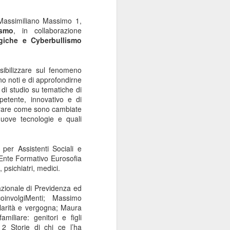
Massimiliano Massimo 1,
ismo
, in collaborazione
giche e Cyberbullismo
sibilizzare sul fenomeno
eno noti e di approfondirne
 di studio su tematiche di
petente, innovativo e di
cerare come sono cambiate
nuove tecnologie e quali
 per Assistenti Sociali e
l’Ente Formativo Eurosofia
, psichiatri, medici.
Nazionale di Previdenza ed
oinvolgiMenti;
Massimo
larità e vergogna;
Maura
iliare: genitori e figli
;
2 Storie di chi ce l’ha