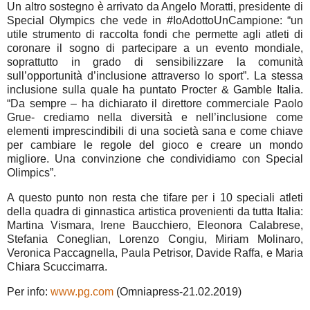
Un altro sostegno è arrivato da Angelo Moratti, presidente di
Special Olympics che vede in #IoAdottoUnCampione: “un
utile strumento di raccolta fondi che permette agli atleti di
coronare il sogno di partecipare a un evento mondiale,
soprattutto in grado di sensibilizzare la comunità
sull’opportunità d’inclusione attraverso lo sport”. La stessa
inclusione sulla quale ha puntato Procter & Gamble Italia.
“Da sempre – ha dichiarato il direttore commerciale Paolo
Grue- crediamo nella diversità e nell’inclusione come
elementi imprescindibili di una società sana e come chiave
per cambiare le regole del gioco e creare un mondo
migliore. Una convinzione che condividiamo con Special
Olimpics”.
A questo punto non resta che tifare per i 10 speciali atleti
della quadra di ginnastica artistica provenienti da tutta Italia:
Martina Vismara, Irene Baucchiero, Eleonora Calabrese,
Stefania Coneglian, Lorenzo Congiu, Miriam Molinaro,
Veronica Paccagnella, Paula Petrisor, Davide Raffa, e Maria
Chiara Scuccimarra.
Per info:
www.pg.com
(Omniapress-21.02.2019)