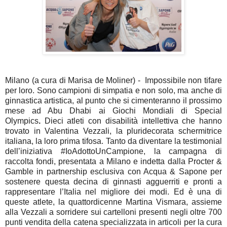
Milano (a cura di Marisa de Moliner) - Impossibile non tifare
per loro. Sono campioni di simpatia e non solo, ma anche di
ginnastica artistica, al punto che si cimenteranno il prossimo
mese ad Abu Dhabi ai Giochi Mondiali di Special
Olympics
.
Dieci atleti con disabilità intellettiva che hanno
trovato in Valentina Vezzali, la pluridecorata schermitrice
italiana, la loro prima tifosa. Tanto da diventare la testimonial
dell’iniziativa #IoAdottoUnCampione, la campagna di
raccolta fondi, presentata a Milano e indetta dalla Procter &
Gamble in partnership esclusiva con Acqua & Sapone per
sostenere questa decina di ginnasti agguerriti e pronti a
rappresentare l’Italia nel migliore dei modi. Ed è una di
queste atlete, la quattordicenne Martina Vismara, assieme
alla Vezzali a sorridere sui cartelloni presenti negli oltre 700
punti vendita della catena specializzata in articoli per la cura