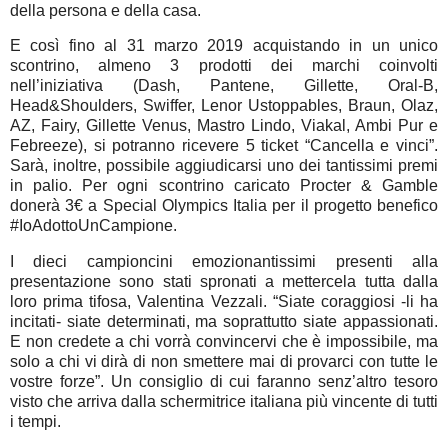
della persona e della casa.
E così fino al 31 marzo 2019 acquistando in un unico
scontrino, almeno 3 prodotti dei marchi coinvolti
nell’iniziativa (Dash, Pantene, Gillette, Oral-B,
Head&Shoulders, Swiffer, Lenor Ustoppables, Braun, Olaz,
AZ, Fairy, Gillette Venus, Mastro Lindo, Viakal, Ambi Pur e
Febreeze), si potranno ricevere 5 ticket “Cancella e vinci”.
Sarà, inoltre, possibile aggiudicarsi uno dei tantissimi premi
in palio. Per ogni scontrino caricato Procter & Gamble
donerà 3€ a Special Olympics Italia per il progetto benefico
#IoAdottoUnCampione.
I
dieci campioncini emozionantissimi presenti alla
presentazione sono stati spronati a mettercela tutta dalla
loro prima tifosa, Valentina Vezzali. “Siate coraggiosi -li ha
incitati- siate determinati, ma soprattutto siate appassionati.
E non credete a chi vorrà convincervi che è impossibile, ma
solo a chi vi dirà di non smettere mai di provarci con tutte le
vostre forze”. Un consiglio di cui faranno senz’altro tesoro
visto che arriva dalla schermitrice italiana più vincente di tutti
i tempi.