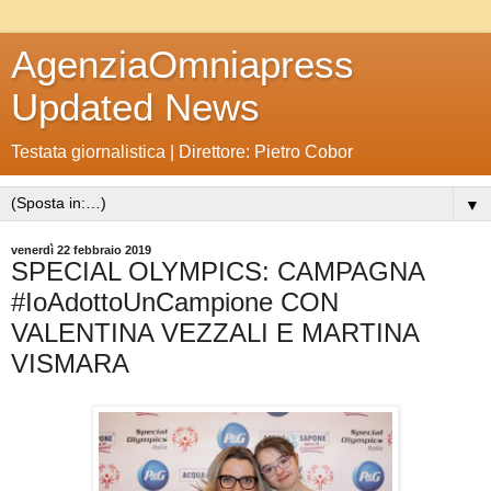
AgenziaOmniapress
Updated News
Testata giornalistica | Direttore: Pietro Cobor
▼
venerdì 22 febbraio 2019
SPECIAL OLYMPICS: CAMPAGNA
#IoAdottoUnCampione CON
VALENTINA VEZZALI E MARTINA
VISMARA