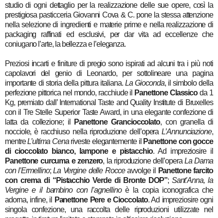
studio di ogni dettaglio per la realizzazione delle sue opere, così la
prestigiosa pasticceria Giovanni Cova & C. pone la stessa attenzione
nella selezione di ingredienti e materie prime e nella realizzazione di
packaging raffinati ed esclusivi, per dar vita ad eccellenze che
coniugano l’arte, la bellezza e l’eleganza.
Preziosi incarti e finiture di pregio sono ispirati ad alcuni tra i più noti
capolavori del genio di Leonardo, per sottolineare una pagina
importante di storia della pittura italiana.
La Gioconda
, il simbolo della
perfezione pittorica nel mondo, racchiude il
Panettone Classico
da 1
Kg, premiato dall’ International Taste and Quality Institute di Bruxelles
con il Tre Stelle Superior Taste Award, in una elegante confezione di
latta da collezione; il
Panettone Grancioccolato
, con granella di
nocciole, è racchiuso nella riproduzione dell’opera
L’Annunciazione
,
mentre
L’ultima Cena
riveste elegantemente il
Panettone con gocce
di cioccolato bianco, lampone e pistacchio
. Ad impreziosire il
Panettone curcuma e zenzero
, la riproduzione dell’opera
La Dama
con l’Ermellino
;
La Vergine delle Rocce
avvolge il
Panettone farcito
con crema di “Pistacchio Verde di Bronte DOP”
;
Sant’Anna, la
Vergine e il bambino con l’agnellino
è la copia iconografica che
adorna, infine, il
Panettone Pere e Cioccolato
.
Ad impreziosire ogni
singola confezione, una raccolta delle riproduzioni utilizzate nel