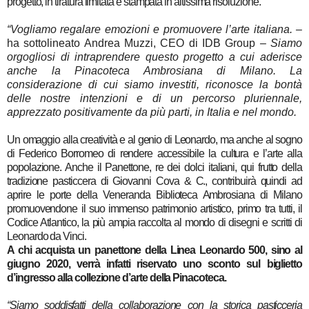
progetto, in tiratura limitata e stampata in altissima risoluzione.
“Vogliamo regalare emozioni e promuovere l’arte italiana. –
ha
sottolineato Andrea Muzzi, CEO di IDB Group
– Siamo
orgogliosi di intraprendere questo progetto a cui aderisce
anche la Pinacoteca Ambrosiana di Milano. La
considerazione di cui siamo investiti, riconosce la bontà
delle nostre intenzioni e di un percorso pluriennale,
apprezzato positivamente da più parti, in Italia e nel mondo.
Un omaggio alla creatività e al genio di Leonardo, ma anche al sogno
di Federico Borromeo di rendere accessibile la cultura e l’arte alla
popolazione. Anche il Panettone, re dei dolci italiani, qui frutto della
tradizione pasticcera di Giovanni Cova & C., contribuirà quindi ad
aprire le porte della Veneranda Biblioteca Ambrosiana di Milano
promuovendone il suo immenso patrimonio artistico, primo tra tutti, il
Codice Atlantico, la più ampia raccolta al mondo di disegni e scritti di
Leonardo da Vinci.
A chi acquista un panettone della Linea Leonardo 500, sino al
giugno 2020, verrà infatti riservato uno sconto sul biglietto
d’ingresso alla collezione d’arte della Pinacoteca.
“Siamo soddisfatti della collaborazione con la storica pasticceria