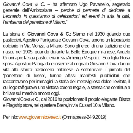
Giovanni Cova & C. –
ha affermato Ugo Pavanello, segretario
generale dell’Ambrosiana
– perché ci permette di dedicare a
Leonardo, in quest’anno di celebrazioni ed eventi in tutta la città,
l’emblema del panettone di Milano.
”
La storia di
Giovanni Cova & C
.: Siamo nel 1930 quando due
pasticcieri, Agostino Panigada e Giovanni Cova, aprono un laboratorio
dolciario in Via Monza, a Milano. Sono gli eredi di una tradizione che
nasce nel 1905, quando durante la Belle Époque milanese, Angelo
Grioni apre la sua pasticcieria in via Amerigo Vespucci. Sua figlia Rosa
sposa Agostino Panigada e insieme al cognato Giovanni Cova danno
vita alla storica pasticceria milanese. A sottolineare il primato del
“panettone di lusso”, furono affissi manifesti pubblicitari che
raccontavano per immagini la storia del meraviglioso dolce lievitato, il
cui logo raffigurava una vistosa corona regale, la stessa che continua a
brillare sul marchio ancora oggi.
Giovanni Cova & C., dal 2016 ha posizionato il proprio elegante Bistrot
e Flagship store, nel quartiere Brera, in via Cusani 10 a Milano.
Per info:
www.giovannicovaec.it
(Omniapress-24.9.2019)