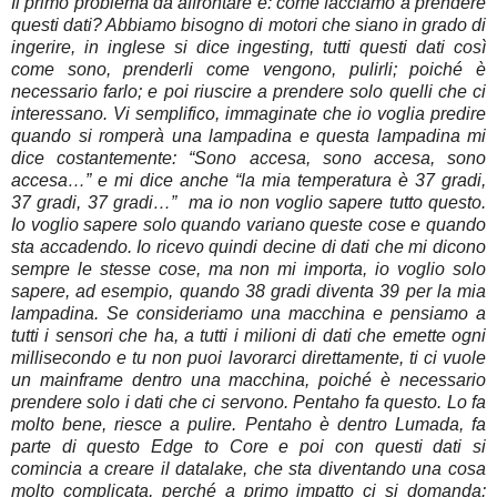
Il primo problema da affrontare è: come facciamo a prendere
questi dati? Abbiamo bisogno di motori che siano in grado di
ingerire, in inglese si dice ingesting, tutti questi dati così
come sono, prenderli come vengono, pulirli; poiché è
necessario farlo; e poi riuscire a prendere solo quelli che ci
interessano. Vi semplifico, immaginate che io voglia predire
quando si romperà una lampadina e questa lampadina mi
dice costantemente: “Sono accesa, sono accesa, sono
accesa…” e mi dice anche “la mia temperatura è 37 gradi,
37 gradi, 37 gradi…” ma io non voglio sapere tutto questo.
Io voglio sapere solo quando variano queste cose e quando
sta accadendo. Io ricevo quindi decine di dati che mi dicono
sempre le stesse cose, ma non mi importa, io voglio solo
sapere, ad esempio, quando 38 gradi diventa 39 per la mia
lampadina. Se consideriamo una macchina e pensiamo a
tutti i sensori che ha, a tutti i milioni di dati che emette ogni
millisecondo e tu non puoi lavorarci direttamente, ti ci vuole
un mainframe dentro una macchina, poiché è necessario
prendere solo i dati che ci servono. Pentaho fa questo. Lo fa
molto bene, riesce a pulire. Pentaho è dentro Lumada, fa
parte di questo Edge to Core e poi con questi dati si
comincia a creare il datalake, che sta diventando una cosa
molto complicata, perché a primo impatto ci si domanda: