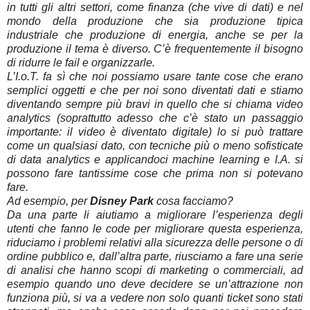
in tutti gli altri settori, come finanza (che vive di dati) e nel
mondo della produzione che sia produzione tipica
industriale che produzione di energia, anche se per la
produzione il tema è diverso. C’è frequentemente il bisogno
di ridurre le fail e organizzarle.
L’I.o.T. fa sì che noi possiamo usare tante cose che erano
semplici oggetti e che per noi sono diventati dati e stiamo
diventando sempre più bravi in quello che si chiama video
analytics (soprattutto adesso che c’è stato un passaggio
importante: il video è diventato digitale) lo si può trattare
come un qualsiasi dato, con tecniche più o meno sofisticate
di data analytics e applicandoci machine learning e I.A. si
possono fare tantissime cose che prima non si potevano
fare.
Ad esempio, per
Disney Park
cosa facciamo?
Da una parte li aiutiamo a migliorare l’esperienza degli
utenti che fanno le code per migliorare questa esperienza,
riduciamo i problemi relativi alla sicurezza delle persone o di
ordine pubblico e, dall’altra parte, riusciamo a fare una serie
di analisi che hanno scopi di marketing o commerciali, ad
esempio quando uno deve decidere se un’attrazione non
funziona più, si va a vedere non solo quanti ticket sono stati