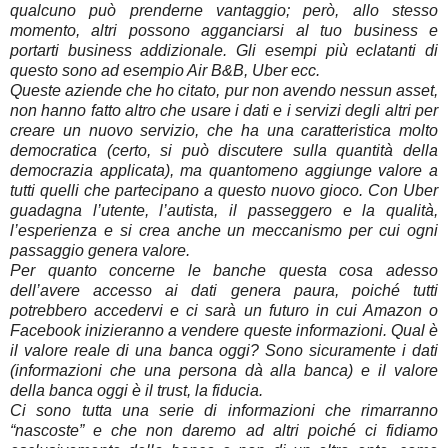
qualcuno può prenderne vantaggio; però, allo stesso
momento, altri possono agganciarsi al tuo business e
portarti business addizionale. Gli esempi più eclatanti di
questo sono ad esempio Air B&B, Uber ecc.
Queste aziende che ho citato, pur non avendo nessun asset,
non hanno fatto altro che usare i dati e i servizi degli altri per
creare un nuovo servizio, che ha una caratteristica molto
democratica (certo, si può discutere sulla quantità della
democrazia applicata), ma quantomeno aggiunge valore a
tutti quelli che partecipano a questo nuovo gioco. Con Uber
guadagna l’utente, l’autista, il passeggero e la qualità,
l’esperienza e si crea anche un meccanismo per cui ogni
passaggio genera valore.
Per quanto concerne le banche questa cosa adesso
dell’avere accesso ai dati genera paura, poiché tutti
potrebbero accedervi e ci sarà un futuro in cui Amazon o
Facebook inizieranno a vendere queste informazioni. Qual è
il valore reale di una banca oggi? Sono sicuramente i dati
(informazioni che una persona dà alla banca) e il valore
della banca oggi è il trust, la fiducia.
Ci sono tutta una serie di informazioni che rimarranno
“nascoste” e che non daremo ad altri poiché ci fidiamo