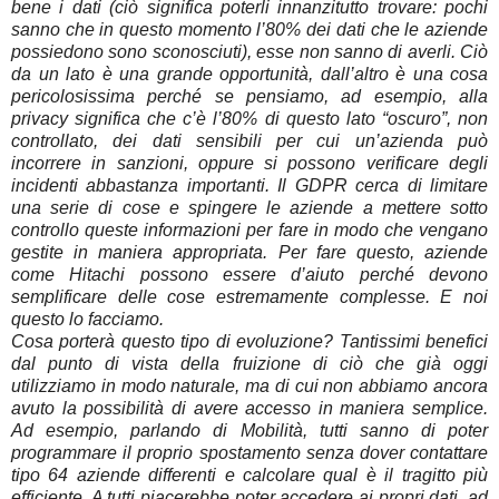
bene i dati (ciò significa poterli innanzitutto trovare: pochi
sanno che in questo momento l’80% dei dati che le aziende
possiedono sono sconosciuti), esse non sanno di averli. Ciò
da un lato è una grande opportunità, dall’altro è una cosa
pericolosissima perché se pensiamo, ad esempio, alla
privacy significa che c’è l’80% di questo lato “oscuro”, non
controllato, dei dati sensibili per cui un’azienda può
incorrere in sanzioni, oppure si possono verificare degli
incidenti abbastanza importanti. Il GDPR cerca di limitare
una serie di cose e spingere le aziende a mettere sotto
controllo queste informazioni per fare in modo che vengano
gestite in maniera appropriata. Per fare questo, aziende
come Hitachi possono essere d’aiuto perché devono
semplificare delle cose estremamente complesse. E noi
questo lo facciamo.
Cosa porterà questo tipo di evoluzione? Tantissimi benefici
dal punto di vista della fruizione di ciò che già oggi
utilizziamo in modo naturale, ma di cui non abbiamo ancora
avuto la possibilità di avere accesso in maniera semplice.
Ad esempio, parlando di Mobilità, tutti sanno di poter
programmare il proprio spostamento senza dover contattare
tipo 64 aziende differenti e calcolare qual è il tragitto più
efficiente. A tutti piacerebbe poter accedere ai propri dati, ad