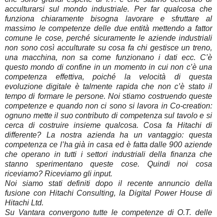
acculturarsi sul mondo industriale. Per far qualcosa che
funziona chiaramente bisogna lavorare e sfruttare al
massimo le competenze delle due entità mettendo a fattor
comune le cose, perché sicuramente le aziende industriali
non sono così acculturate su cosa fa chi gestisce un treno,
una macchina, non sa come funzionano i dati ecc. C’è
questo mondo di confine in un momento in cui non c’è una
competenza effettiva, poiché la velocità di questa
evoluzione digitale è talmente rapida che non c’è stato il
tempo di formare le persone. Noi stiamo costruendo queste
competenze e quando non ci sono si lavora in Co-creation:
ognuno mette il suo contributo di competenza sul tavolo e si
cerca di costruire insieme qualcosa. Cosa fa Hitachi di
differente? La nostra azienda ha un vantaggio: questa
competenza ce l’ha già in casa ed è fatta dalle 900 aziende
che operano in tutti i settori industriali della finanza che
stanno sperimentano queste cose. Quindi noi cosa
riceviamo? Riceviamo gli input.
Noi siamo stati definiti dopo il recente annuncio della
fusione con Hitachi Consulting, la Digital Power House di
Hitachi Ltd.
Su Vantara convergono tutte le competenze di O.T. delle