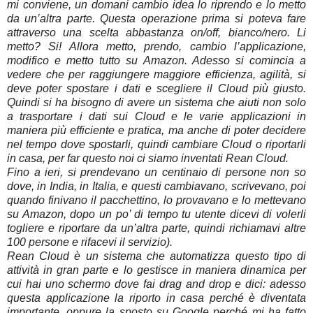
mi conviene, un domani cambio idea lo riprendo e lo metto
da un’altra parte. Questa operazione prima si poteva fare
attraverso una scelta abbastanza on/off, bianco/nero. Li
metto? Si! Allora metto, prendo, cambio l’applicazione,
modifico e metto tutto su Amazon. Adesso si comincia a
vedere che per raggiungere maggiore efficienza, agilità, si
deve poter spostare i dati e scegliere il Cloud più giusto.
Quindi si ha bisogno di avere un sistema che aiuti non solo
a trasportare i dati sui Cloud e le varie applicazioni in
maniera più efficiente e pratica, ma anche di poter decidere
nel tempo dove spostarli, quindi cambiare Cloud o riportarli
in casa, per far questo noi ci siamo inventati Rean Cloud.
Fino a ieri, si prendevano un centinaio di persone non so
dove, in India, in Italia, e questi cambiavano, scrivevano, poi
quando finivano il pacchettino, lo provavano e lo mettevano
su Amazon, dopo un po’ di tempo tu utente dicevi di volerli
togliere e riportare da un’altra parte, quindi richiamavi altre
100 persone e rifacevi il servizio).
Rean Cloud è un sistema che automatizza questo tipo di
attività in gran parte e lo gestisce in maniera dinamica per
cui hai uno schermo dove fai drag and drop e dici: adesso
questa applicazione la riporto in casa perché è diventata
importante, oppure la sposto su Google perché mi ha fatto