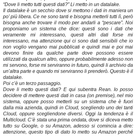
“Dove li metto tutti questi dati?” Li metto in un datalake.
Il datalake è un secchio dove si mettono i dati in maniera un
po’ più libera. Ce ne sono tanti e bisogna metterli tutti lì, però
bisogna anche trovare il modo per andarli a “pescare”. Noi
proponiamo un sistema che dice: questi sono i dati che
veramente mi interessano, questi altri dati forse mi
interessano, ma attenzione qui ci sono dati sensibili che io
non voglio vengano mai pubblicati e quindi mai e poi mai
devono finire da qualche parte dove possono essere
utilizzati da qualcun altro, oppure probabilmente adesso non
mi servono, forse mi serviranno in futuro, quindi li archivio da
un’altra parte e quando mi serviranno li prenderò. Questo è il
datalake.
Poi c’è un terzo passaggio.
Dove li metto questi dati? E qui subentra Rean. Io posso
decidere di mettere questi dati in casa (on premise), nel mio
sistema, oppure posso metterli su un sistema che è fuori
dalla mia azienda, quindi in Cloud, scegliendo uno dei tanti
Cloud, oppure scegliendone diversi. Oggi la tendenza è il
Multicloud. C’è stata una prima ondata, dove si diceva metto
tutto su Google, o su Amazon, adesso si comincia a dire:
attenzione, questo tipo di dato lo metto su Amazon perché