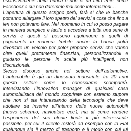
esclusivamente della banca e non di un altro ente, come
Facebook a cui non daremmo mai certe informazioni…
L’apertura di questo scrigno però, farà sì che le banche
potranno allargare il loro spettro dei servizi a cose che fino a
ieri non potevano fare. Nel momento in cui io posso pagare
in maniera semplice e facile e accedere a tutta una serie di
servizi e questi si possono aggiungere a quelli di
pagamento in maniera fruibile anche la banca potrà
diventare un veicolo per poter proporre servizi che vanno
oltre quelli prettamente finanziari, personalizzandoli e
guidano le persone in scelte più intelligenti, non
discrezionali.
Stesso discorso anche nel settore dell’automotive.
L’automobile è già un dinosauro industriale, tra 20 anni
questo settore come lo conosciamo scomparirà.
Intervistando l’Innovation manager di qualsiasi casa
automobilistica del mondo scoprirete con estremo stupore
che non si sta interessando della tecnologia che deve
adottare da inserire all’interno delle nuove automobili
(nuovo schermo, navigatore ecc.), ma al come rendere
l’esperienza del suo utente finale il più interessante
possibile, per cui il cliente resterà ad esempio con la Fiat
qualunque sia il mezzo di trasporto e il modo con cui lui