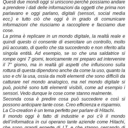
Questi due mondi oggi si uniscono perché possiamo andare
a prendere i dati delle informazioni da oggetti che prima non
parlavano e oggi parlano, digitali (sensori, social media
ecc.) e tutto ciò che oggi è in grado di comunicare
informazioni che riusciamo a raccogliere e facciamo due
cose.
La prima è replicare in un mondo digitale, la realtà reale e
quindi questo ci consente di esercitare un controllo, molto
più accurato, di quello che sta succedendo e non riferito alla
singola entità. Ad esempio, se so che una saldatrice si
rompe ogni 7 giorni, teoricamente mi preparo ad intervenire
il 7° giorno, ma in realtà gli aspetti che influiscono sulla
rottura di questa dipendono anche da come la uso, quanto la
uso e chi la usa, ossia da molti elementi che sono difficili da
catturare nel mondo analogico, ma nel mondo digitale si
può, poiché sono tutti elementi visibili, come ad esempio i
sensori. Vedo dunque le cose come stanno realmente.
Seconda cosa è predire cosa può succedere e così si
possono anticipare tante cose. Creo efficienza e risparmio.
La Co-creation è un tema perfetto per parlare di Hitachi.
Il mondo oggi è fatto di industrie e poi c’è il mondo
dell’informatica in cui operano tante aziende come Hitachi,
che sono grandi esperte di I.T. e che stanno cercando di