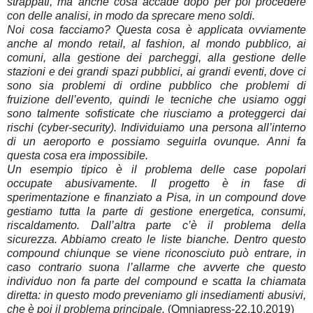
strappati, ma anche cosa accade dopo per poi procedere
con delle analisi, in modo da sprecare meno soldi.
Noi cosa facciamo? Questa cosa è applicata ovviamente
anche al mondo retail, al fashion, al mondo pubblico, ai
comuni, alla gestione dei parcheggi, alla gestione delle
stazioni e dei grandi spazi pubblici, ai grandi eventi, dove ci
sono sia problemi di ordine pubblico che problemi di
fruizione dell’evento, quindi le tecniche che usiamo oggi
sono talmente sofisticate che riusciamo a proteggerci dai
rischi (cyber-security). Individuiamo una persona all’interno
di un aeroporto e possiamo seguirla ovunque. Anni fa
questa cosa era impossibile.
Un esempio tipico è il problema delle case popolari
occupate abusivamente. Il progetto è in fase di
sperimentazione e finanziato a Pisa, in un compound dove
gestiamo tutta la parte di gestione energetica, consumi,
riscaldamento. Dall’altra parte c’è il problema della
sicurezza. Abbiamo creato le liste bianche. Dentro questo
compound chiunque se viene riconosciuto può entrare, in
caso contrario suona l’allarme che avverte che questo
individuo non fa parte del compound e scatta la chiamata
diretta: in questo modo preveniamo gli insediamenti abusivi,
che è poi il problema principale.
(Omniapress-22.10.2019)