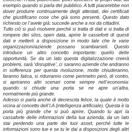
esempio quando si parla del pubblico. A tutti piacerebbe non
dover produrre continuamente degli attestati, dei certificati
che giustificano cose che già sono presenti. Questo dato
richiesto ce l’avete già: succede anche a noi da cittadini.
Tutto ciò si può risolvere perché si tratta di dati e si tratta di
rompere dei silos, open data, aprire le casseforti di questi
dati e metterli a disposizione in modo tale che le varie
organizzazioni/aziende possano scambiarseli. Questo
introduce un altro concetto importante: quello delle
opportunità. Se da un lato questa digitalizzazione creerà
problemi, sarà ‘disruptive’, ci saranno aziende che andranno
in sofferenza per questa rivoluzione, molte chiuderanno,
faranno fatica, si ridurranno come perimetro però, di contro,
si apriranno altri scenari come sempre nell’economia:
quando si chiude una porta se ne apre un'altra,
normalmente più grande.
Adesso si parla anche di decrescita felice, la quale è molto
vicina al concetto dell’I.A (intelligenza artificiale). Questa è la
porta più grande che si può aprire. Quando tu apri la
cassaforte delle informazioni della tua azienda, da un lato
stai perdendo una parte dei tuoi asset, perché tutte le
informazioni sono tue e se tu le dai a disposizioni degli altri