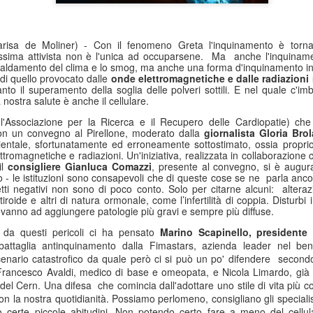
risa de Moliner) - Con il fenomeno Greta l'inquinamento è torn
issima attivista non è l'unica ad occuparsene. Ma anche l'inquinam
 riscaldamento del clima e lo smog, ma anche una forma d'inquinamento i
 di quello provocato dalle
onde elettromagnetiche e dalle radiazioni 
to il superamento della soglia delle polveri sottili. E nel quale c'imb
nostra salute è anche il cellulare.
'Associazione per la Ricerca e il Recupero delle Cardiopatie) che 
on un convegno al Pirellone, moderato dalla
giornalista Gloria Brol
tale, sfortunatamente ed erroneamente sottostimato, ossia proprio l
tromagnetiche e radiazioni. Un'iniziativa, realizzata in collaborazione 
il
consigliere Gianluca Comazzi
, presente al convegno, si è augur
o - le istituzioni sono consapevoli che di queste cose se ne parla anc
etti negativi non sono di poco conto. Solo per citarne alcuni: alter
tiroide e altri di natura ormonale, come l’infertilità di coppia. Disturbi 
i vanno ad aggiungere patologie più gravi e sempre più diffuse.
 da questi pericoli ci ha pensato
Marino Scapinello, presidente
battaglia antinquinamento dalla Fimastars, azienda leader nel be
nario catastrofico da quale però ci si può un po' difendere secondo g
 Francesco Avaldi, medico di base e omeopata, e Nicola Limardo, già 
el Cern. Una difesa che comincia dall'adottare uno stile di vita più c
n la nostra quotidianità. Possiamo perlomeno, consigliano gli specialisti
 certe piccole abitudini. Non potendo certo fare a meno del cellu