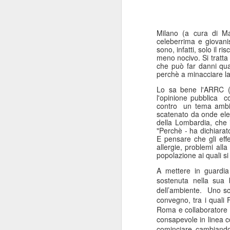
Milano (a cura di Ma
celeberrima e giovan
sono, infatti, solo il
meno nocivo. Si tratta
che può far danni quan
perchè a minacciare la 
Lo sa bene l'ARRC (l
l'opinione pubblica c
contro un tema ambien
scatenato da onde elet
della Lombardia, che 
"Perchè - ha dichiarat
E pensare che gli eff
allergie, problemi alla 
popolazione ai quali s
A mettere in guardia
sostenuta nella sua 
dell’ambiente. Uno sce
convegno, tra i quali
Roma e collaboratore d
consapevole in linea co
cominciare cambiando