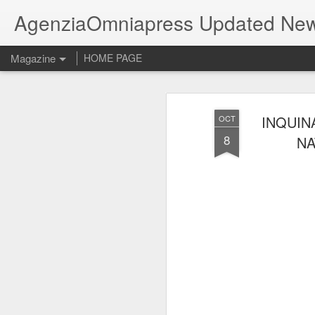
AgenziaOmniapress Updated Ne
Magazine
HOME PAGE
INQUIN
OCT
8
NA