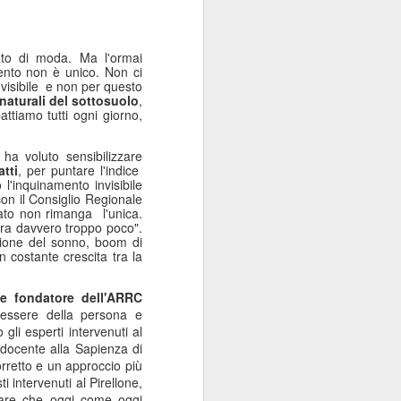
ato di moda. Ma l'ormai
ento non è unico. Non ci
nvisibile e non per questo
naturali del sottosuolo
,
attiamo tutti ogni giorno,
ha voluto sensibilizzare
atti
, per puntare l'indice
'inquinamento invisibile
con il Consiglio Regionale
ato non rimanga l'unica.
ora davvero troppo poco".
azione del sonno, boom di
in costante crescita tra la
 e fondatore dell'ARRC
nessere della persona e
li esperti intervenuti al
docente alla Sapienza di
orretto e un approccio più
 intervenuti al Pirellone,
lare che oggi come oggi