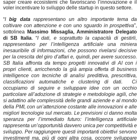
saper creare ecosistemi che favoriscano l’innovazione e il
voler incentivare lo sviluppo delle startup in questo settore.
“
I
big data
rappresentano un altro importante tema da
coltivare con attenzione e con uno sguardo in prospettiva
”,
sottolinea
Massimo Missaglia, Amministratore Delegato
di SB Italia
. “
I dati, e soprattutto la capacità di gestirli,
rappresentano per l’intelligenza artificiale una miniera
inesauribile di informazioni, che possono rivelarsi decisive
per la crescita del giro d’affari e, quindi, per avere successo.
SB Italia affronta da tempo progetti innovativi di AI con i
propri clienti, arricchendo la già ampia offerta di business
intelligence con tecniche di analisi predittiva, prescrittiva,
classificazioni automatiche e clustering di dati. Ci
occupiamo di seguire e sviluppare idee con un occhio
particolare all’adozione di strategie e metodologie agili, che
si adattino alle complessità delle grandi aziende e al mondo
della PMI, con un’attenzione costante alle innovazioni e alle
migliori tecnologie sul mercato. Le previsioni ci danno molta
speranza per l’immediato futuro: l’intelligenza artificiale
rappresenta un’opportunità davvero unica per competitività e
sviluppo. Per raggiungere questi importanti obiettivi servono
investimenti ma, più di ogni altra cosa, occorre sviluppare