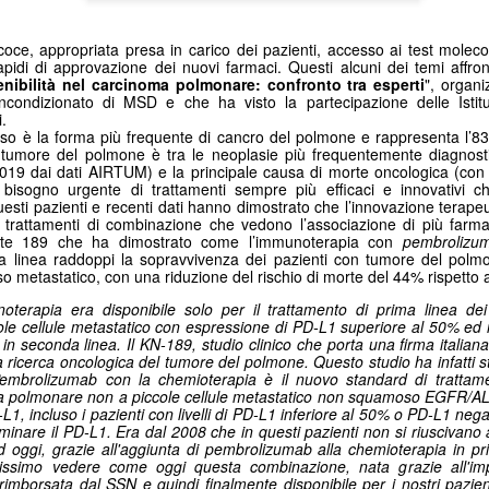
oce, appropriata presa in carico dei pazienti, accesso ai test molecol
apidi di approvazione dei nuovi farmaci. Questi alcuni dei temi affro
nibilità nel carcinoma polmonare: confronto tra esperti
", organ
incondizionato di MSD e che ha visto la partecipazione delle Istituz
i.
o è la forma più frequente di cancro del polmone e rappresenta l’8
 il tumore del polmone è tra le neoplasie più frequentemente diagnos
2019 dai dati AIRTUM) e la principale causa di morte oncologica (con 
 bisogno urgente di trattamenti sempre più efficaci e innovativi 
questi pazienti e recenti dati hanno dimostrato che l’innovazione terap
i trattamenti di combinazione che vedono l’associazione di più farmac
ote 189 che ha dimostrato come l’immunoterapia con
pembrolizu
a linea raddoppi la sopravvivenza dei pazienti con tumore del polmo
metastatico, con una riduzione del rischio di morte
del 44% rispetto 
oterapia era disponibile solo per il trattamento di prima linea de
e cellule metastatico con espressione di PD-L1 superiore al 50% ed in 
 in seconda linea. Il KN-189, studio clinico che porta una firma italia
a ricerca oncologica del tumore del polmone. Questo studio ha infatti st
Pembrolizumab con la chemioterapia è il nuovo standard di trattame
ma polmonare non a piccole cellule metastatico non squamoso EGFR/A
L1, incluso i pazienti con livelli di PD-L1 inferiore al 50% o PD-L1 nega
minare il PD-L1. Era dal 2008 che in questi pazienti non si riuscivano a 
d oggi, grazie all'aggiunta di pembrolizumab alla chemioterapia in pr
lissimo vedere come oggi questa combinazione, nata grazie all'i
ia rimborsata dal SSN e quindi finalmente disponibile per i nostri pazien