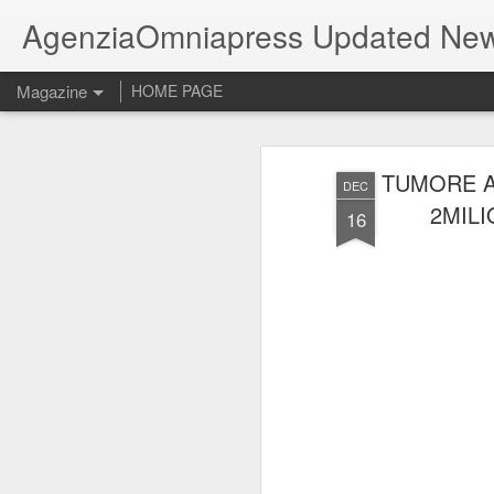
AgenziaOmniapress Updated Ne
Magazine
HOME PAGE
TUMORE A
DEC
2MILI
16