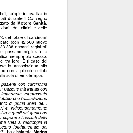
ari, terapie innovative in
ntati durante il Convegno
izzato da
Motore Sanità
,
ioni, dei clinici e delle
3% del
totale di carcinomi
ticate (con 42.500 nuove
33.838 decessi registrati
che possano migliorare e
eutica, sempre più spesso,
i tra loro. È il caso del
mab
in associazione alla
ne non a piccole cellule
alla sola chemioterapia.
i pazienti con carcinoma
pazienti già trattati con
na importante, rappresenta
abilito che l'associazione
nto di prima linea dei i
LK wt, indipendentemente
tivo e quelli nei quali non
superare i risultati della
ima linea si raddoppia la
mpegno fondamentale dei
ti
”, ha dichiarato
Marina