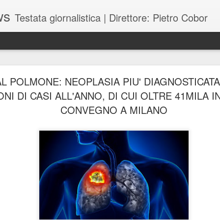
ws
Testata giornalistica | Direttore: Pietro Cobor
BUONE F
JUL
L POLMONE: NEOPLASIA PIU' DIAGNOSTICAT
28
ONI DI CASI ALL'ANNO, DI CUI OLTRE 41MILA IN
CONVEGNO A MILANO