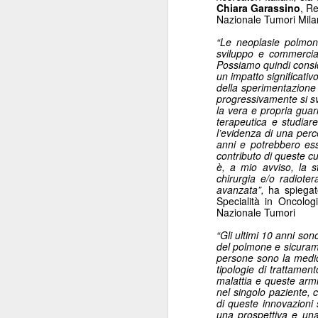
Chiara Garassino
, R
ANISAP Lombardia:
JUL
Nazionale Tumori Mila
23
Pietro Potestio
“Le neoplasie polmona
Confermato
sviluppo e commercial
Presidente. I Privati
Possiamo quindi consi
un impatto significativ
Accreditati al SSN
della sperimentazione c
Rappresentano il 40%
progressivamente si svi
la vera e propria guar
del Servizio Sanitario
terapeutica e studia
Lombardo
l’evidenza di una perc
J
anni e potrebbero ess
Pietro Potestio
contributo di queste cu
è, a mio avviso, la st
Monza - Pietro Potestio è stato
chirurgia e/o radiote
Mi
confermato Presidente di ANISAP
avanzata
”,
ha spiegat
eS
Lombardia, Associazione
Specialità in Oncolog
mo
Nazionale Tumori
Regionale delle Istituzioni
Po
Sanitarie Ambulatoriali Private e
“Gli ultimi 10 anni son
ef
accreditate al SSN.
del polmone e sicurame
qu
persone sono la medic
Potestio, 52 anni, è Fondatore e
tipologie di trattamen
malattia e queste armi
Amministratore dal 2002 dello
nel singolo paziente, 
Studio Radiologico “Città di
J
di queste innovazioni 
Parabiago”, in provincia di Milano.
una prospettiva e una