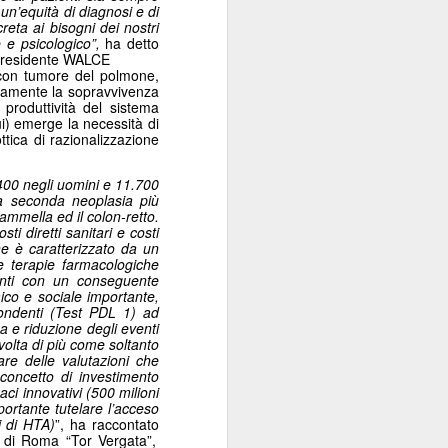
 un’equità di diagnosi e di
eta ai bisogni dei nostri
e e psicologico
”,
ha detto
e Presidente WALCE
ti con tumore del polmone,
tivamente la sopravvivenza
a produttività del sistema
nui) emerge la necessità di
ttica di razionalizzazione
400 negli uomini e 11.700
la seconda neoplasia più
ammella ed il colon-retto.
ti diretti sanitari e costi
one è caratterizzato da un
ve terapie farmacologiche
enti con un conseguente
ico e sociale importante,
spondenti (Test PDL 1) ad
 e riduzione degli eventi
olta di più come soltanto
re delle valutazioni che
concetto di investimento
aci innovativi (500 milioni
ortante tutelare l’acceso
i di HTA)
”, ha raccontato
 di Roma “Tor Vergata”,