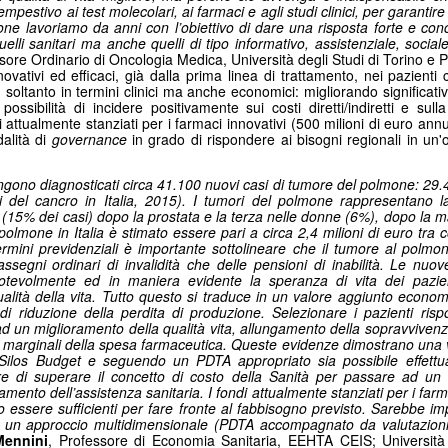
mpestivo ai test molecolari, ai farmaci e agli studi clinici, per garantire
Anni '80/'90
e lavoriamo da anni con l’obiettivo di dare una risposta forte e concr
lano (Massimiliano Bordignon) - Milano si prepara a riabbracciare una
elli sanitari ma anche quelli di tipo informativo, assistenziale, social
rte fondamentale della propria storia hockeistica con il Ritrovo Devils
ssore Ordinario di Oncologia Medica, Università degli Studi di Torino 
innovativi ed efficaci, già dalla prima linea di trattamento, nei pazien
26, in programma sabato 4 luglio 2026 al Celtic Soul di Quinto de
 soltanto in termini clinici ma anche economici: migliorando significa
ampi, Rozzano. L’iniziativa riporta al centro l’eredità dei Devils
possibilità di incidere positivamente sui costi diretti/indiretti e sull
ssoneri, capaci tra fine anni ’80 e metà ’90 di costruire un palmarès
di attualmente stanziati per i farmaci innovativi (500 milioni di euro an
ico: scudetti, trofei internazionali e un’identità che ha segnato il
alità di
governance
in grado di rispondere ai bisogni regionali in un'o
vimento italiano.
engono diagnosticati circa 41.100 nuovi casi di tumore del polmone: 29.
Comunicazione: Nasce "Be Closer" Agenzia Made in
UL
i del cancro in Italia, 2015). I tumori del polmone rappresentano 
2
 (15% dei casi) dopo la prostata e la terza nelle donne (6%), dopo la m
Italy che Sfida le Major Internazionali. Ricavi a 122
polmone in Italia è stimato essere pari a circa 2,4 milioni di euro tra cos
Milioni di Euro
n termini previdenziali è importante sottolineare che il tumore al polm
ssegni ordinari di invalidità che delle pensioni di inabilità. Le nuo
lano (Marisa de Moliner) - Competere con le holding internazionali
otevolmente ed in maniera evidente la speranza di vita dei pazi
lla comunicazione e raddoppiare in tre anni gli attuali ricavi annui
alità della vita. Tutto questo si traduce in un valore aggiunto econom
periori a 122 milioni di euro, un progetto ambizioso? Certo, ma
i di riduzione della perdita di produzione. Selezionare i pazienti ri
alistico perché forte dell’evoluzione, cominciata dall’unione del gruppo
 un miglioramento della qualità vita, allungamento della sopravvivenza
e, di Next Different e di Uniting, approda ora a Be Closer, la nuova
 marginali della spesa farmaceutica. Queste evidenze dimostrano una v
Silos Budget e seguendo un PDTA appropriato sia possibile effettua
ommunication company italiana indipendente presentata a Milano al
e di superare il concetto di costo della Sanità per passare ad un 
ranco Parenti”.
ramento dell’assistenza sanitaria. I fondi attualmente stanziati per i farm
essere sufficienti per fare fronte al fabbisogno previsto. Sarebbe imp
Tumore al Polmone ALK-Positivo: Studio CROWN
UN
so un approccio multidimensionale (PDTA accompagnato da valutazion
Mennini
, Professore di Economia Sanitaria, EEHTA CEIS; Università
30
Conferma Sopravvivenza più Lunga con Lorlatinib di