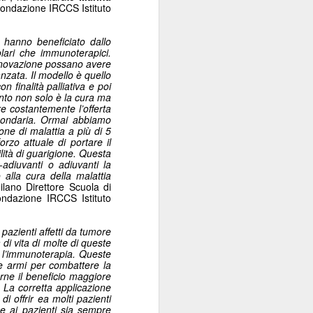
ondazione IRCCS Istituto
Sordocecità e
JUL
10
Disabilità
 hanno beneficiato dallo
Psicosensoriale:
lari che immunoterapici.
Presentato il Bilancio
innovazione possano avere
anzata. Il modello è quello
Sociale 2025 di
 finalità palliativa e poi
Fondazione Lega del
ento non solo è la cura ma
re costantemente l’offerta
Filo d'Oro. Aumentano
econdaria. Ormai abbiamo
a 73 Milioni di Euro
one di malattia a più di 5
(+12%) le Donazioni
rzo attuale di portare il
lità di guarigione. Questa
Milano – Il 2025 conferma il
o-adiuvanti o adiuvanti la
percorso di crescita della
 alla cura della malattia
Fondazione Lega del Filo d'Oro,
ilano Direttore Scuola di
ondazione IRCCS Istituto
che continua ad ampliare la
propria capacità di risposta ai
bisogni delle persone sordocieche
 pazienti affetti da tumore
e con pluridisabilità
di vita di molte di queste
psicosensoriale, rafforzando la
e l’immunoterapia. Queste
 le armi per combattere la
presenza sul territorio nazionale e
rne il beneficio maggiore
investendo nello sviluppo dei
. La corretta applicazione
servizi, dell'organizzazione e delle
i offrir ea molti pazienti
relazioni.
e ai pazienti sia sempre