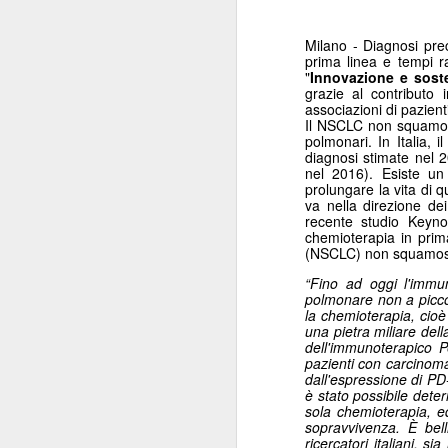
Milano - Diagnosi prec
prima linea e tempi r
"
Innovazione e soste
grazie al contributo 
associazioni di pazient
Il NSCLC non squamos
polmonari. In Italia,
diagnosi stimate nel 
nel 2016). Esiste un
prolungare la vita di 
va nella direzione de
recente studio Keyn
chemioterapia in prim
(NSCLC) non squamoso 
“
Fino ad oggi l'immun
polmonare non a piccol
la chemioterapia, cioè
una pietra miliare dell
dell'immunoterapico 
pazienti con carcino
dall'espressione di PD-
è stato possibile deter
sola chemioterapia, e
sopravvivenza. È bel
ricercatori italiani, s