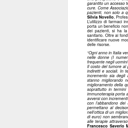
garantito un accesso te
“Il 40% del Servizio sanitario
cure. Come Associazion
Mi
all’interno di Regione Lombardia -
pazienti, non solo a qu
pa
Silvia Novello
, Profe
afferma Potestio - viene svolto dai
L’utilizzo di farmaci 
20
privati accreditati.
porta un beneficio non
St
dei pazienti, si ha la 
ro
sanitario. Oltre ai fon
un
identificare nuove mod
mo
delle risorse.
“
Ogni anno in Italia v
J
nelle donne (I numer
frequente negli uomini
Il costo del tumore al 
indiretti e sociali. I
incremento sia degli a
Mi
stanno migliorando n
de
miglioramento della qu
su
soprattutto in termin
re
immunoterapia porta ad
Sa
avversi con incrementi
con l’abbandono dei 
c
permettano al decisor
“F
nell’ottica di un miglio
di euro) non sembrano 
J
alle terapie attraver
Francesco Saverio 