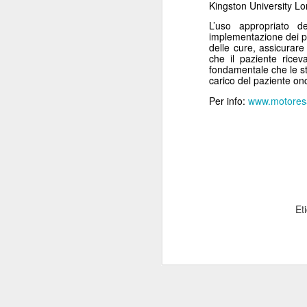
Kingston University L
L’uso appropriato
Mi
implementazione dei per
se
delle cure, assicurar
s
che il paziente rice
fondamentale che le str
ne
carico del paziente on
a
Per info:
www.motoresa
J
Et
Mi
g
in
Mi
As
va
J
re