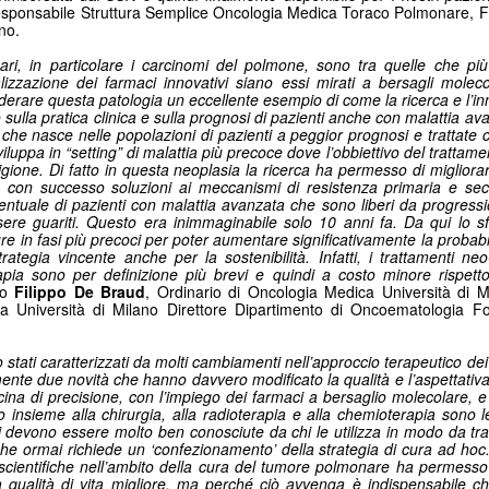
esponsabile Struttura Semplice Oncologia Medica Toraco Polmonare, F
Collectibles (Oggetti
Ricerca Infermieristica
JUL
JUL
no.
16
14
da Collezione):
Italiana: Rosario
ri, in particolare i carcinomi del polmone, sono tra quelle che più
Mercato Mondiale a
Caruso (MultiMedica)
izzazione dei farmaci innovativi siano essi mirati a bersagli moleco
628 Miliardi di Dollari
entra nella "Top 2%
derare questa patologia un eccellente esempio di come la ricerca e l’
o sulla pratica clinica e sulla prognosi di pazienti anche con malattia av
Entro il 2031. In
Scientists 2025" di
he nasce nelle popolazioni di pazienti a peggior prognosi e trattate con
Crescita l'Interesse
Stanford University ed
luppa in “setting” di malattia più precoce dove l’obbiettivo del trattam
igione. Di fatto in questa neoplasia la ricerca ha permesso di migliora
della Gen Z. Il
Elsevier
re con successo soluzioni ai meccanismi di resistenza primaria e s
RiminiComix
Rosario Caruso
Internet: Italia al 15mo Posto nel Mondo per la Qualità
entuale di pazienti con malattia avanzata che sono liberi da progressi
UL
ere guariti. Questo era inimmaginabile solo 10 anni fa. Da qui lo sfo
Milano - Il mercato globale dei
7
della Rete. Al Primo Posto l'Estonia. La Classifica di
re in fasi più precoci per poter aumentare significativamente la probabi
Milano - Un importante
collectibles, oggetti da collezione
97 Paesi della eSIM Saily
rategia vincente anche per la sostenibilità. Infatti, i trattamenti ne
riconoscimento internazionale
che spaziano dalle card alle action
rapia sono per definizione più brevi e quindi a costo minore rispetto
premia un infermiere italiano e, in
lano - Secondo il nuovo Indice di connettività internet stilato dall'app
figure, dai gadget alle edizioni
o
Filippo De Braud
,
Ordinario di Oncologia Medica Università di M
generale, la ricerca infermieristica
IM per i viaggi Saily, l'Italia si colloca al 15° posto della classifica
speciali, dal vinile ai videogiochi
ia Università di Milano Direttore Dipartimento di Oncoematologia F
“made in Italy”.
ndiale. Sul podio troviamo l'Estonia, seguita da Lituania, Danimarca,
fisici, ha superato i 496 miliardi di
rtogallo e Francia. Per il secondo anno consecutivo, è stata
dollari nel 2025 e, secondo le
o stati caratterizzati da molti cambiamenti nell’approccio terapeutico dei
fettuata una valutazione sulla rete internet di 97 Paesi in base a criteri
analisi di Market Decipher, società
nte due novità che hanno davvero modificato la qualità e l’aspettativa 
ali sicurezza informatica, qualità, accessibilità economica e libertà.
di ricerca di mercato specializzata
ina di precisione, con l’impiego dei farmaci a bersaglio molecolare, 
in settori emergenti, è destinato a
to insieme alla chirurgia, alla radioterapia e alla chemioterapia sono
 devono essere molto ben conosciute da chi le utilizza in modo da tra
raggiungere i 628 miliardi entro il
che ormai richiede un ‘confezionamento’ della strategia di cura ad hoc
2031.
Hockey: il 4 Luglio "Ritrovo Devils 2026" a Quinto de
UL
scientifiche nell’ambito della cura del tumore polmonare ha permesso d
3
Stampi (Rozzano). Incontro con i Tifosi dei Campioni
 qualità di vita migliore, ma perché ciò avvenga è indispensabile ch