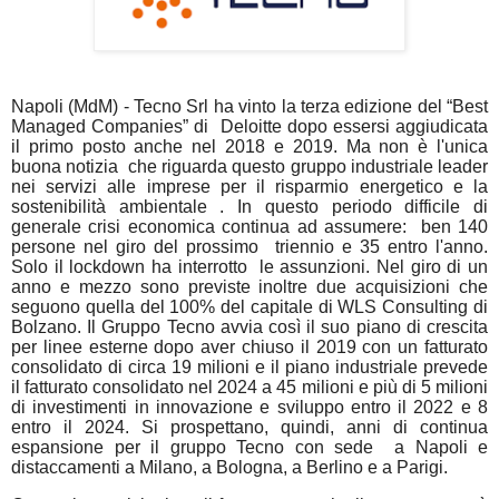
Napoli (MdM) -
Tecno Srl
ha vinto la terza edizione del “Best
Managed Companies” di
Deloitte dopo essersi aggiudicata
il primo posto anche nel 2018 e 2019. Ma non è l'unica
buona notizia
che riguarda questo gruppo industriale leader
nei servizi alle imprese per il risparmio energetico e la
sostenibilità ambientale . In questo periodo difficile di
generale crisi economica continua ad assumere:
ben 140
persone nel giro del prossimo
triennio e 35 entro l'anno.
Solo il lockdown ha interrotto
le assunzioni. Nel giro di un
anno e mezzo sono previste inoltre due acquisizioni che
seguono quella del 100% del capitale di WLS Consulting di
Bolzano. Il Gruppo Tecno avvia così il suo piano di crescita
per linee esterne dopo aver chiuso il 2019 con un fatturato
consolidato di circa 19 milioni e il piano industriale prevede
il fatturato consolidato nel 2024 a 45 milioni e più di 5 milioni
di investimenti in innovazione e sviluppo entro il 2022 e 8
entro il 2024. Si prospettano, quindi, anni di continua
espansione per il gruppo Tecno con sede
a Napoli e
distaccamenti a Milano, a Bologna, a Berlino e a Parigi.