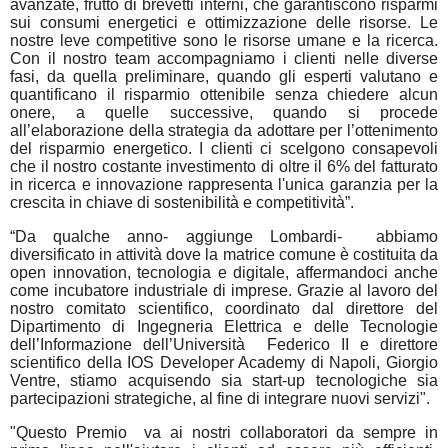
avanzate, frutto di brevetti interni, che garantiscono risparmi
sui consumi energetici e ottimizzazione delle risorse. Le
nostre leve competitive sono le risorse umane e la ricerca.
Con il nostro team accompagniamo i clienti nelle diverse
fasi, da quella preliminare, quando gli esperti valutano e
quantificano il risparmio ottenibile senza chiedere alcun
onere, a quelle successive, quando si procede
all’elaborazione della strategia da adottare per l’ottenimento
del risparmio energetico. I clienti ci scelgono consapevoli
che il nostro costante investimento di oltre il 6% del fatturato
in ricerca e innovazione rappresenta l'unica garanzia per la
crescita in chiave di sostenibilità e competitività”.
“Da qualche anno- aggiunge Lombardi-
abbiamo
diversificato in attività dove la matrice comune è costituita da
open innovation, tecnologia e digitale, affermandoci anche
come incubatore industriale di imprese. Grazie al lavoro del
nostro comitato scientifico, coordinato dal direttore del
Dipartimento di Ingegneria Elettrica e delle Tecnologie
dell’Informazione dell’Università
Federico II e direttore
scientifico della IOS Developer Academy di Napoli, Giorgio
Ventre, stiamo acquisendo sia start-up tecnologiche sia
partecipazioni strategiche, al fine di integrare nuovi servizi".
"Questo Premio
va ai nostri collaboratori da sempre in