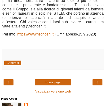
prima linea nell'aiutare i clienti ad essere più efficienti-
conclude il presidente e fondatore della Tecno che rivela
come il Gruppo
sia alla ricerca di giovani talenti da formare
e senior, laureati in discipline
STEM, che portino in azienda
esperienze e capacità maturate ed acquisite anche
all'estero.
Chi volesse candidarsi può inviare il curriculum
vitae a talents@tecnosrl.it
Per info:
https://www.tecnosrl.it
(Omniapress-15.9.2020)
Condividi
‹
›
Home page
Visualizza versione web
Pietro Cobor