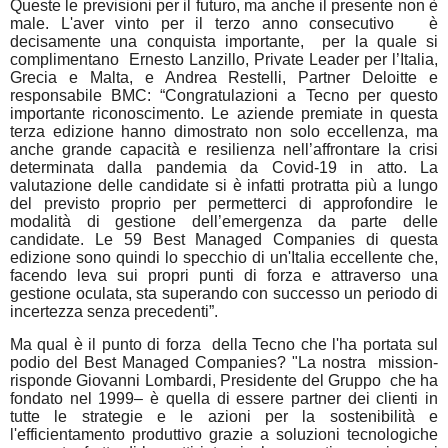
Queste le previsioni per il futuro, ma anche il presente non è
male. L'aver vinto per il terzo anno consecutivo
è
decisamente una conquista importante,
per la quale si
complimentano
Ernesto Lanzillo, Private Leader per l’Italia,
Grecia e Malta, e Andrea Restelli, Partner Deloitte e
responsabile BMC: “Congratulazioni a Tecno per questo
importante riconoscimento. Le aziende premiate in questa
terza edizione hanno dimostrato non solo eccellenza, ma
anche grande capacità e resilienza nell’affrontare la crisi
determinata dalla pandemia da Covid-19 in atto. La
valutazione delle candidate si è infatti protratta più a lungo
del previsto proprio per permetterci di approfondire le
modalità di gestione dell’emergenza da parte delle
candidate. Le 59 Best Managed Companies di questa
edizione sono quindi lo specchio di un'Italia eccellente che,
facendo leva sui propri punti di forza e attraverso una
gestione oculata, sta superando con successo un periodo di
incertezza senza precedenti”.
Ma qual è il punto di forza
della Tecno che l'ha portata sul
podio del Best Managed Companies? "La nostra
mission-
risponde Giovanni Lombardi, Presidente del Gruppo
che ha
fondato nel 1999–
è quella di essere partner dei clienti in
tutte le strategie e le azioni per la sostenibilità e
l'efficientamento produttivo grazie a soluzioni tecnologiche