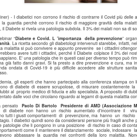
ner) - I diabetici non corrono il rischio di contrarre il Covid più dell
la guardia perchè corrono il rischio di maggiore gravità della malatt
l Diabete si rivela una patologia subdola. Il 3% dei malati non sa di sof
ebinar “
Diabete e Covid. L ’importanza della prevenzione
” orga
anità
. La ricetta secondo gli diabetologi intervenuti starebbe, infatti, 
 malattia si può convivere e appunto prevenire se i cittadini ottengo
bbero avere tutti i cittadini, perché il Diabete colpisce il 3% dei nost
sappiano. E' una patologia che in questi casi per diverso tempo può ri
ha già fatto danni gravi. Si fa presto a dire prevenzione e cura, ma 
nda ondata di Covid-19 è più difficile accedere alle strutture sanita
esso.
demia, gli esperti che hanno partecipato alla conferenza stampa on
rono di diabete di essere scrupolose, di misurare costantemente la 
bbi al proprio medico di fiducia e allo specialista. A proposito di dubbi
ntato dalle voci che circolano riguardo ai legami di questa malattia con
ha pensato
Paolo Di Bartolo Presidente di AMD (Associazione Me
 di diabete non hanno un rischio aumentato d'incontrare il vir
ano tutti i giusti comportamenti di prevenzione, ma hanno un rischio 
ntagio. I diabetici quindi sono da considerarsi persone più fragili anc
e patologie che li pongono in una posizione di rischio in caso di cont
 comportamenti come il mantenere il distanziamento sociale, indossare
evono abbassare la guardia nei confronti della loro malattia. Nono