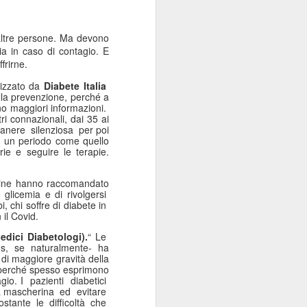
e altre persone. Ma devono
ia in caso di contagio. E
frirne.
nizzato da
Diabete Italia
nella prevenzione, perché a
no maggiori informazioni.
ri connazionali, dai 35 ai
manere silenziosa per poi
in un periodo come quello
rie e seguire le terapie.
 line hanno raccomandato
glicemia e di rivolgersi
, chi soffre di diabete in
 il Covid.
dici Diabetologi).
“ Le
us, se naturalmente- ha
di maggiore gravità della
he perché spesso esprimono
agio. I pazienti diabetici
 la mascherina ed evitare
stante le difficoltà che