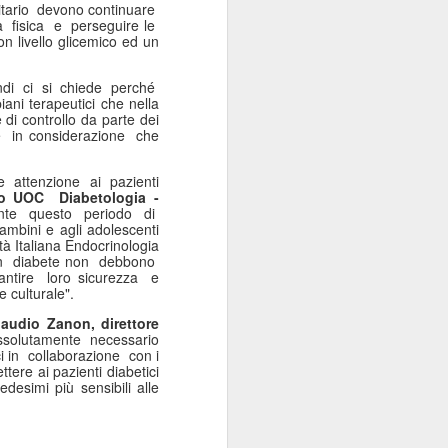
itario devono continuare
Sordocecità e
JUL
à fisica e perseguire le
10
Disabilità
 livello glicemico ed un
Psicosensoriale:
Presentato il Bilancio
indi ci si chiede perché
ni terapeutici che nella
Sociale 2025 di
di controllo da parte dei
Fondazione Lega del
e in considerazione che
Filo d'Oro. Aumentano
a 73 Milioni di Euro
e attenzione ai pazienti
llo UOC Diabetologia -
(+12%) le Donazioni
ante questo periodo di
Milano – Il 2025 conferma il
mbini e agli adolescenti
à Italiana Endocrinologia
percorso di crescita della
 con diabete non debbono
Fondazione Lega del Filo d'Oro,
ntire loro sicurezza e
che continua ad ampliare la
e culturale".
propria capacità di risposta ai
laudio Zanon, direttore
bisogni delle persone sordocieche
ssolutamente necessario
e con pluridisabilità
ici in collaborazione con i
psicosensoriale, rafforzando la
tere ai pazienti diabetici
presenza sul territorio nazionale e
desimi più sensibili alle
investendo nello sviluppo dei
servizi, dell'organizzazione e delle
relazioni.