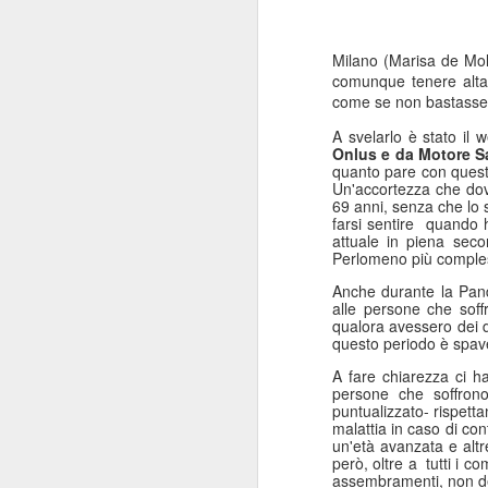
Milano (Marisa de Moli
comunque tenere alta 
come se non bastasse, i
A svelarlo è stato il w
Onlus e da Motore S
quanto pare con questa
Un'accortezza che dovre
69 anni, senza che lo 
farsi sentire quando 
attuale in piena seco
Perlomeno più compl
Anche durante la Pan
alle persone che soff
qualora avessero dei du
questo periodo è spave
A fare chiarezza ci 
persone che soffrono
puntualizzato- rispett
malattia in caso di co
un'età avanzata e altr
però, oltre a tutti i
assembramenti, non d