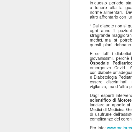
in questo periodo st
ANISAP Lombardia:
JUL
a tenere alta la guar
23
Pietro Potestio
norme alimentari. Dev
altro affrontarlo co
Confermato
Presidente. I Privati
“ Dal diabete non si g
ogni anno il pazient
Accreditati al SSN
stragrande maggioranza
Rappresentano il 40%
medici, ma si potre
questi piani debbano 
del Servizio Sanitario
Lombardo
E se tutti i diabeti
J
giovanissimi, perchè
Pietro Potestio
Ospedale Pediatri
emergenza Covid- 19 d
Monza - Pietro Potestio è stato
con diabete un'adeguat
Mi
e Diabetologia Pedia
confermato Presidente di ANISAP
essere discriminati
eS
Lombardia, Associazione
vigilanza, ma d ’altra 
mo
Regionale delle Istituzioni
Po
Sanitarie Ambulatoriali Private e
Dagli esperti interven
ef
accreditate al SSN.
scientifico di Motor
qu
lanciare un appello ai 
Medici di Medicina Gene
Potestio, 52 anni, è Fondatore e
di usufruire dell'assi
Amministratore dal 2002 dello
complicanze del coron
Studio Radiologico “Città di
J
Per Info:
www.motoresa
Parabiago”, in provincia di Milano.