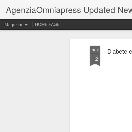
AgenziaOmniapress Updated Ne
Magazine
HOME PAGE
Diabete e
NOV
12