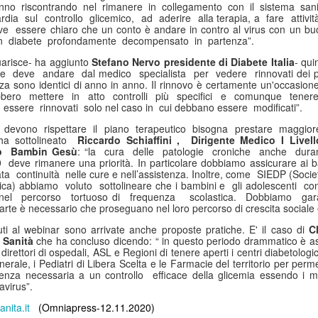
anno riscontrando nel rimanere in collegamento con il sistema san
Collectibles (Oggetti
Ricerca Infermieristica
JUL
JUL
dia sul controllo glicemico, ad aderire alla terapia, a fare attivit
16
14
da Collezione):
Italiana: Rosario
e essere chiaro che un conto è andare in contro al virus con un buon
n un diabete profondamente decompensato in partenza”.
Mercato Mondiale a
Caruso (MultiMedica)
628 Miliardi di Dollari
entra nella "Top 2%
uarisce- ha aggiunto
Stefano Nervo presidente di Diabete Italia
- qu
e deve andare dal medico specialista per vedere rinnovati dei pia
Entro il 2031. In
Scientists 2025" di
 sono identici di anno in anno. Il rinnovo è certamente un'occasione 
Crescita l'Interesse
Stanford University ed
bbero mettere in atto controlli più specifici e comunque tener
essere rinnovati solo nel caso in cui debbano essere modificati”.
della Gen Z. Il
Elsevier
RiminiComix
ci devono rispettare il piano terapeutico bisogna prestare maggior
Rosario Caruso
Internet: Italia al 15mo Posto nel Mondo per la Qualità
UL
 ha sottolineato
Riccardo Schiaffini , Dirigente Medico I Live
Milano - Il mercato globale dei
7
della Rete. Al Primo Posto l'Estonia. La Classifica di
co Bambin Gesù
: “la cura delle patologie croniche anche dur
Milano - Un importante
collectibles, oggetti da collezione
eve rimanere una priorità. In particolare dobbiamo assicurare ai ba
97 Paesi della eSIM Saily
riconoscimento internazionale
che spaziano dalle card alle action
a continuità nelle cure e nell’assistenza. Inoltre, come SIEDP (Societ
premia un infermiere italiano e, in
lano - Secondo il nuovo Indice di connettività internet stilato dall'app
trica) abbiamo voluto sottolineare che i bambini e gli adolescenti
figure, dai gadget alle edizioni
 nel percorso tortuoso di frequenza scolastica. Dobbiamo gara
generale, la ricerca infermieristica
IM per i viaggi Saily, l'Italia si colloca al 15° posto della classifica
speciali, dal vinile ai videogiochi
parte è necessario che proseguano nel loro percorso di crescita sociale 
“made in Italy”.
ndiale. Sul podio troviamo l'Estonia, seguita da Lituania, Danimarca,
fisici, ha superato i 496 miliardi di
rtogallo e Francia. Per il secondo anno consecutivo, è stata
dollari nel 2025 e, secondo le
uti al webinar sono arrivate anche proposte pratiche. E' il caso di
C
fettuata una valutazione sulla rete internet di 97 Paesi in base a criteri
analisi di Market Decipher, società
e Sanità
che ha concluso dicendo: “
i
n questo periodo drammatico è a
ali sicurezza informatica, qualità, accessibilità economica e libertà.
direttori di ospedali, ASL e Regioni di tenere aperti i centri diabetolog
di ricerca di mercato specializzata
rale, i Pediatri di Libera Scelta e le Farmacie del territorio per permet
in settori emergenti, è destinato a
stenza necessaria a un controllo efficace della glicemia essendo i me
raggiungere i 628 miliardi entro il
avirus”.
2031.
Hockey: il 4 Luglio "Ritrovo Devils 2026" a Quinto de
UL
nita.it
(Omniapress-12.11.2020)
3
Stampi (Rozzano). Incontro con i Tifosi dei Campioni