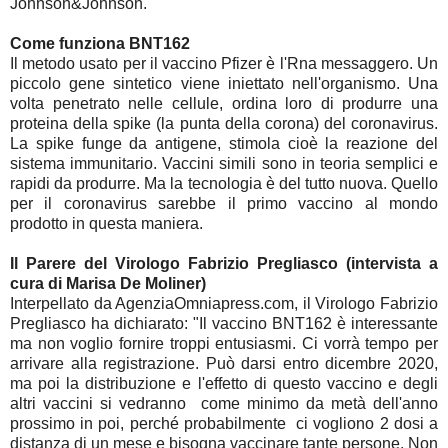
Johnson&Johnson.
Come funziona BNT162
Il metodo usato per il vaccino Pfizer è l'Rna messaggero. Un
piccolo gene sintetico viene iniettato nell'organismo. Una
volta penetrato nelle cellule, ordina loro di produrre una
proteina della spike (la punta della corona) del coronavirus.
La spike funge da antigene, stimola cioè la reazione del
sistema immunitario. Vaccini simili sono in teoria semplici e
rapidi da produrre. Ma la tecnologia è del tutto nuova. Quello
per il coronavirus sarebbe il primo vaccino al mondo
prodotto in questa maniera.
Il Parere del Virologo Fabrizio Pregliasco (intervista a
cura di Marisa De Moliner)
Interpellato da AgenziaOmniapress.com, il Virologo Fabrizio
Pregliasco ha dichiarato: "Il vaccino BNT162 è interessante
ma non voglio fornire troppi entusiasmi. Ci vorrà tempo per
arrivare alla registrazione. Può darsi entro dicembre 2020,
ma poi la distribuzione e l'effetto di questo vaccino e degli
altri vaccini si vedranno come minimo da metà dell'anno
prossimo in poi, perché probabilmente ci vogliono 2 dosi a
distanza di un mese e bisogna vaccinare tante persone. Non