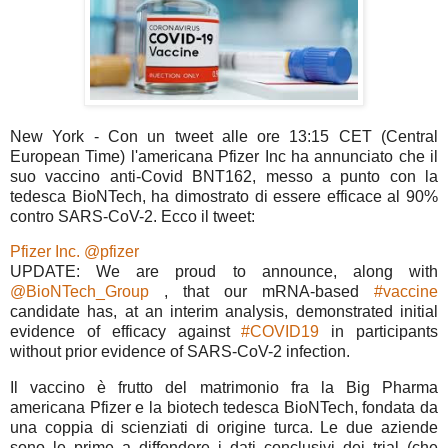
New York - Con un tweet alle ore 13:15 CET (Central
European Time) l'americana Pfizer Inc ha annunciato che il
suo vaccino anti-Covid BNT162, messo a punto con la
tedesca BioNTech, ha dimostrato di essere efficace al 90%
contro SARS-CoV-2. Ecco il tweet:
Pfizer Inc. @pfizer
UPDATE: We are proud to announce, along with
@BioNTech_Group
, that our mRNA-based
#vaccine
candidate has, at an interim analysis, demonstrated initial
evidence of efficacy against
#COVID19
in participants
without prior evidence of SARS-CoV-2 infection.
Il vaccino è frutto del matrimonio fra la Big Pharma
americana Pfizer e la biotech tedesca BioNTech, fondata da
una coppia di scienziati di origine turca. Le due aziende
sono le prime a diffondere i dati conclusivi dei trial (che