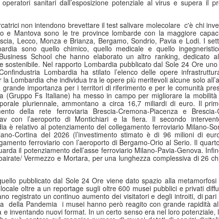
 operatori sanitari dall’esposizione potenziale al virus e supera il 
Anni '80/'90
.
lano (Massimiliano Bordignon) - Milano si prepara a riabbracciare una
atrici non intendono brevettare il test salivare molecolare
c'è chi inv
rte fondamentale della propria storia hockeistica con il Ritrovo Devils
 e Mantova sono le tre province lombarde con la maggiore capacit
26, in programma sabato 4 luglio 2026 al Celtic Soul di Quinto de
cia, Lecco, Monza e Brianza, Bergamo, Sondrio, Pavia e Lodi. I setto
ampi, Rozzano. L’iniziativa riporta al centro l’eredità dei Devils
bardia sono quello chimico, quello medicale e quello ingegneristic
ssoneri, capaci tra fine anni ’80 e metà ’90 di costruire un palmarès
c Business School che hanno elaborato un altro ranking, dedicato al
ne sostenibile. Nel rapporto Lombardia pubblicato dal Sole 24 Ore uno s
ico: scudetti, trofei internazionali e un’identità che ha segnato il
Confindustria Lombardia ha stilato l’elenco delle opere infrastruttural
vimento italiano.
er la Lombardia che individua tra le opere più meritevoli alcune solo al
 grande importanza per i territori di riferimento e per le comunità pres
Comunicazione: Nasce "Be Closer" Agenzia Made in
ana (Gruppo Fs Italiane) ha messo in campo per migliorare la mobilità 
UL
orale pluriennale, ammontano a circa 16,7 miliardi di euro. Il primo
2
Italy che Sfida le Major Internazionali. Ricavi a 122
mento della rete ferroviaria Brescia-Cremona-Piacenza e Brescia-G
Milioni di Euro
v con l’aeroporto di Montichiari e la fiera. Il secondo intervento
a è relativo al potenziamento del collegamento ferroviario Milano-Sond
lano (Marisa de Moliner) - Competere con le holding internazionali
lano-Cortina del 2026 (l’investimento stimato è di 96 milioni di euro
lla comunicazione e raddoppiare in tre anni gli attuali ricavi annui
egamento ferroviario con l’aeroporto di Bergamo-Orio al Serio. Il quarto
periori a 122 milioni di euro, un progetto ambizioso? Certo, ma
guarda il potenziamento dell’asse ferroviario Milano-Pavia-Genova. Infine
lbairate/ Vermezzo e Mortara, per una lunghezza complessiva di 26 chi
alistico perché forte dell’evoluzione, cominciata dall’unione del gruppo
e, di Next Different e di Uniting, approda ora a Be Closer, la nuova
ommunication company italiana indipendente presentata a Milano al
uello pubblicato dal Sole 24 Ore viene dato spazio alla metamorfosi
ranco Parenti”.
locale oltre a un reportage sugli oltre 600 musei pubblici e privati diffusi
ano registrato un continuo aumento dei visitatori e degli introiti, di par
sa
della Pandemia
i musei hanno però reagito con grande rapidità a
Tumore al Polmone ALK-Positivo: Studio CROWN
UN
ta e inventando nuovi format. In un certo senso era nel loro potenziale, 
30
Conferma Sopravvivenza più Lunga con Lorlatinib di