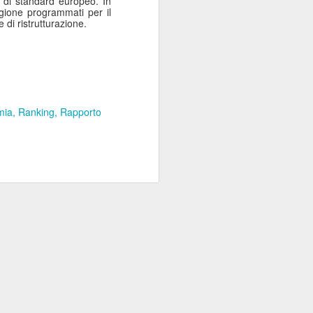
i di standard europeo. In
egione programmati per il
 di ristrutturazione.
mia
Ranking
Rapporto