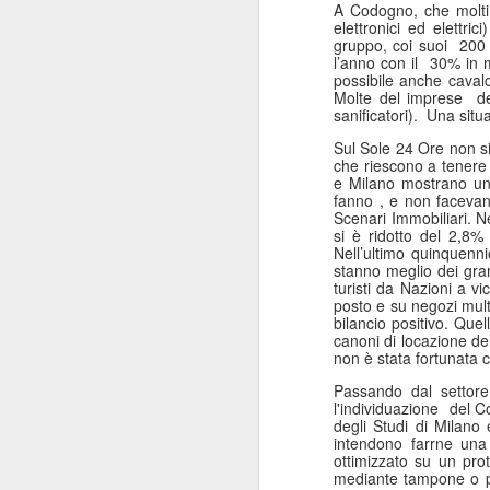
A Codogno, che molti 
ANISAP Lombardia:
JUL
elettronici ed elettrici)
23
Pietro Potestio
gruppo, coi suoi
200 
l’anno con il
30% in m
Confermato
possibile anche caval
Presidente. I Privati
Molte del imprese
d
sanificatori).
Una situa
Accreditati al SSN
Rappresentano il 40%
Sul Sole 24 Ore non si 
che riescono a tenere
del Servizio Sanitario
e Milano mostrano un 
Lombardo
fanno , e non facevan
J
Scenari Immobiliari. 
Pietro Potestio
si è ridotto del 2,8%
Nell’ultimo quinquenni
Monza - Pietro Potestio è stato
stanno meglio dei gran
Mi
confermato Presidente di ANISAP
turisti da Nazioni a vic
eS
posto e su negozi mult
Lombardia, Associazione
bilancio positivo. Que
mo
Regionale delle Istituzioni
canoni di locazione de
Po
Sanitarie Ambulatoriali Private e
non è stata fortunata
ef
accreditate al SSN.
qu
Passando dal settore
l'individuazione
del C
Potestio, 52 anni, è Fondatore e
degli Studi di Milan
Amministratore dal 2002 dello
intendono farrne una 
Studio Radiologico “Città di
J
ottimizzato su un prot
Parabiago”, in provincia di Milano.
mediante tampone o pip