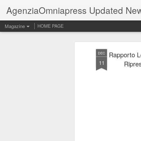
AgenziaOmniapress Updated Ne
Magazine
HOME PAGE
Rapporto Lo
DEC
11
Ripres