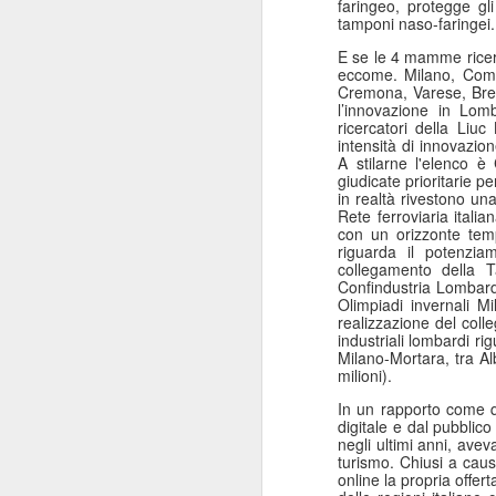
faringeo, protegge gli
tamponi naso-faringei
“Il 40% del Servizio sanitario
Mi
all’interno di Regione Lombardia -
E se le 4 mamme ricerc
pa
afferma Potestio - viene svolto dai
eccome. Milano, Como
20
privati accreditati.
Cremona, Varese, Bres
St
l’innovazione in Lom
ro
ricercatori della Liu
intensità di innovazio
un
A stilarne l'elenco è 
mo
giudicate prioritarie p
in realtà rivestono una
Rete ferroviaria itali
J
con un orizzonte temp
riguarda il potenzia
collegamento della Ta
Confindustria Lombardi
Mi
Olimpiadi invernali Mi
de
realizzazione del coll
su
industriali lombardi ri
Milano-Mortara, tra A
re
milioni).
Sa
c
In un rapporto come q
“F
digitale e dal pubblico 
negli ultimi anni, avev
turismo. Chiusi a cau
J
online la propria offer