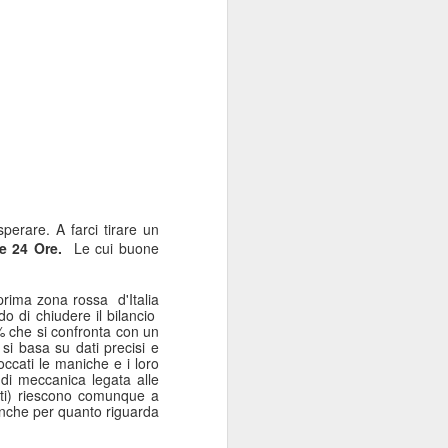
perare. A farci tirare un
e 24 Ore.
Le cui buone
, prima zona rossa
d'Italia
o di chiudere il bilancio
2% che si confronta con un
si basa su dati precisi e
occati le maniche e i loro
 di meccanica legata alle
rti) riescono comunque a
i anche per quanto riguarda