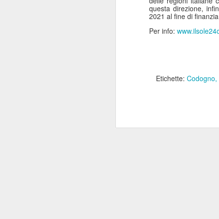
delle regioni italiane
questa direzione, infi
2021­ al fine di finanzi
Mi
Per info:
www.ilsole24
se
s
ne
a
Etichette:
Codogno
J
Mi
g
in
Mi
As
va
J
re