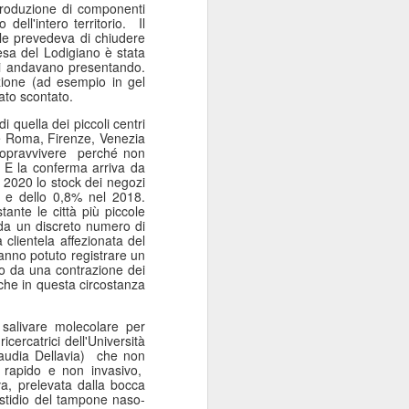
produzione di componenti
Sordocecità e
JUL
dell'intero territorio.
Il
10
Disabilità
rile prevedeva di chiudere
esa del Lodigiano è stata
Psicosensoriale:
si andavano presentando.
Presentato il Bilancio
zione (ad esempio in gel
tato scontato.
Sociale 2025 di
Fondazione Lega del
 quella dei piccoli centri
me Roma, Firenze, Venezia
Filo d'Oro. Aumentano
opravvivere
perché non
a 73 Milioni di Euro
E la conferma arriva da
l 2020 lo stock dei negozi
(+12%) le Donazioni
9 e dello 0,8% nel 2018.
Milano – Il 2025 conferma il
tante le città più piccole
percorso di crescita della
a da un discreto numero di
clientela affezionata del
Fondazione Lega del Filo d'Oro,
 hanno potuto registrare un
che continua ad ampliare la
o da una contrazione dei
propria capacità di risposta ai
 che in questa circostanza
bisogni delle persone sordocieche
e con pluridisabilità
salivare molecolare per
psicosensoriale, rafforzando la
icercatrici dell'Università
presenza sul territorio nazionale e
udia Dellavia)
che non
investendo nello sviluppo dei
 rapido e non invasivo,
servizi, dell'organizzazione e delle
iva, prelevata dalla bocca
relazioni.
fastidio del tampone naso-