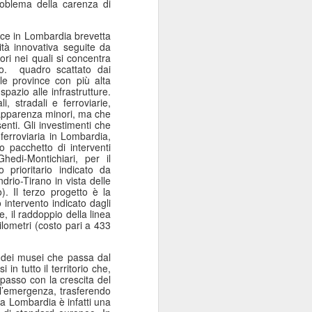
problema della carenza di
ece in Lombardia brevetta
à innovativa seguite da
ri nei quali si concentra
o.
quadro scattato dai
le province con più alta
pazio alle infrastrutture.
i, stradali e ferroviarie,
l’apparenza minori, ma che
enti. Gli investimenti che
ferroviaria in Lombardia,
 pacchetto di interventi
hedi-Montichiari, per il
 prioritario indicato da
rio-Tirano in vista delle
). Il terzo progetto è la
 intervento indicato dagli
, il raddoppio della linea
lometri (costo pari a 433
 dei musei che passa dal
 in tutto il territorio che,
i passo con la crescita del
ll’emergenza, trasferendo
la Lombardia è infatti una