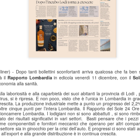
ner) - Dopo tanti bollettini sconfortanti arriva qualcosa che fa ben s
à il
Rapporto Lombardia
in edicola venerdì 11 dicembre, con il
Sol
conomia alla sanità.
la laboriosità e alla caparbietà dei suoi abitanti la provincia di Lodi 
rus, si è ripresa. E non poco, visto che è l'unica in Lombardia in grad
 crescita. La produzione industriale mette a punto un progresso del 2,
tre cinque punti per l’intera Lombardia. Il Rapporto del Sole 24 Ore 
 Unioncamere Lombardia. I lodigiani non si sono abbattuti , si sono rimb
 dei risultati significativi in vari settori.
Basti pensare che i pezzi
ome componentisti e fornitori meccanici che operano per altri compa
 settore sia in ginocchio per la crisi dell’auto. E progressi ci sono stat
 all’export e alla grande distribuzione è in continua crescita.