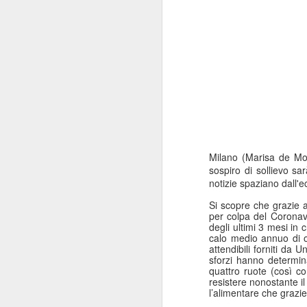
Milano (Marisa de Moli
sospiro di sollievo sar
notizie spaziano dall'e
Si scopre che grazie al
per colpa del Coronavi
degli ultimi 3 mesi in
calo medio annuo di ol
attendibili forniti da
sforzi hanno determinato
quattro ruote (così c
resistere nonostante il
l’alimentare che grazie