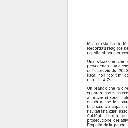
Milano (Marisa de Mo
Recordati
reagisce be
rispetto all’anno prec
Una situazione che s
prevedendo una crescita
dell'esercizio del 202
fiscali non ricorrenti l
milioni, +4,7%.
Un bilancio che fa dire 
superare con successo d
altre che si sono mat
quindi anche le nostre
business sia capacità
risultati finanziari ass
€ 410,4 milioni, in cre
prosecuzione dell’att
l’impatto della pandem