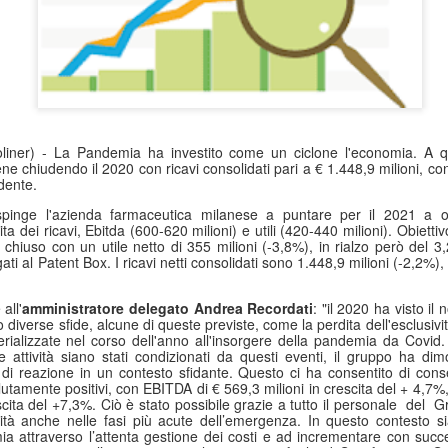
liner) - La Pandemia ha investito come un ciclone l'economia. A q
ne chiudendo il 2020 con
ricavi consolidat
i
pari
a € 1.448,9 milioni, co
edente.
pinge l'azienda farmaceutica milanese a puntare per il 2021 a ot
 dei ricavi, Ebitda (600-620 milioni) e utili (420-440 milioni). Obietti
0 chiuso con un utile netto di 355 milioni (-3,8%), in rialzo però del 
egati al Patent Box. I ricavi netti consolidati sono 1.448,9 milioni (-2,2%),
all'
amministratore delegato Andrea Recordati
: "il 2020 ha visto il
iverse sfide, alcune di queste previste, come la perdita dell'esclusività
erializzate nel corso dell'anno all'insorgere della pandemia da Covid
 attività siano stati condizionati da questi eventi, il gruppo ha dimo
 di reazione in un contesto sfidante. Questo ci ha consentito di con
olutamente positivi, con EBITDA di € 569,3 milioni in crescita del + 4,7%, e
scita del +7,3%. Ciò è stato possibile grazie a tutto il personale
del
Gr
ività anche nelle fasi più acute dell’emergenza. In questo contesto s
ia attraverso l’attenta gestione dei costi e ad incrementare con succe