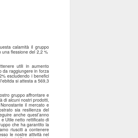
uesta calamità il gruppo
n una flessione del 2,2 %
tenere utili in aumento
vo da raggiungere in forza
3,2% escludendo i benefici
 l'ebitda si attesta a 569,3
 nostro gruppo affrontare e
 di alcuni nostri prodotti,
. Nonostante il mercato e
strato sia resilienza del
seguire anche quest’anno
 Utile netto rettificato di
uppo che ha garantito la
iamo riusciti a contenere
sso le nostre attività nel