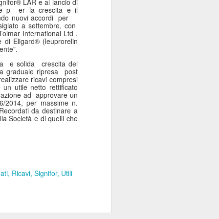
gnifor® LAR e al lancio di
Sordocecità e
JUL
re p
er la crescita e il
do nuovi accordi
per
10
Disabilità
 siglato a settembre, con
Psicosensoriale:
olmar International Ltd ,
 di Eligard® (leuprorelin
Presentato il Bilancio
ente".
Sociale 2025 di
ua
e solida
crescita del
Fondazione Lega del
 graduale ripresa
post
Filo d'Oro. Aumentano
realizzare ricavi compresi
n utile netto rettificato
a 73 Milioni di Euro
razione ad
approvare un
(+12%) le Donazioni
596/2014, per massime n.
i Recordati da destinare a
Milano – Il 2025 conferma il
la Società e di quelli che
percorso di crescita della
Fondazione Lega del Filo d'Oro,
che continua ad ampliare la
propria capacità di risposta ai
bisogni delle persone sordocieche
e con pluridisabilità
ati
Ricavi
Signifor
Utili
psicosensoriale, rafforzando la
presenza sul territorio nazionale e
investendo nello sviluppo dei
servizi, dell'organizzazione e delle
relazioni.