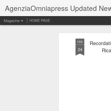
AgenziaOmniapress Updated Ne
Magazine
HOME PAGE
Recordati:
FEB
24
Rica