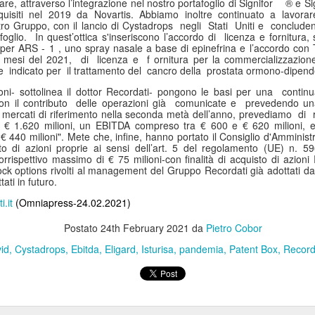
rare, attraverso l’integrazione nel nostro portafoglio di Signifor
® e Si
Collectibles (Oggetti
Ricerca Infermieristica
JUL
JUL
cquisiti nel 2019 da Novartis. Abbiamo inoltre continuato a lavora
ro Gruppo, con il lancio di Cystadrops
negli
Stati
Uniti e
concluden
16
14
da Collezione):
Italiana: Rosario
foglio.
In quest’ottica s'inseriscono l’accordo di
licenza e fornitura,
Mercato Mondiale a
Caruso (MultiMedica)
er ARS - 1 , uno spray nasale a base di epinefrina e l’accordo con T
i mesi del 2021,
di
licenza e
f ornitura per la commercializzazione
628 Miliardi di Dollari
entra nella "Top 2%
e
indicato per
il trattamento del
cancro della
prostata ormono-dipend
Entro il 2031. In
Scientists 2025" di
oni- sottolinea il dottor Recordati- pongono le basi per una
contin
Crescita l'Interesse
Stanford University ed
n il contributo
delle operazioni già
comunicate e
prevedendo una
della Gen Z. Il
Elsevier
mercati di riferimento nella seconda metà dell’anno, prevediamo
di
 € 1.620 milioni, un EBITDA compreso tra € 600 e € 620 milioni, e u
RiminiComix
Rosario Caruso
Internet: Italia al 15mo Posto nel Mondo per la Qualità
UL
 440 milioni". Mete che, infine, hanno portato il Consiglio d'Amminist
Milano - Il mercato globale dei
7
della Rete. Al Primo Posto l'Estonia. La Classifica di
o di azioni proprie ai sensi dell’art. 5 del regolamento (UE) n. 
Milano - Un importante
collectibles, oggetti da collezione
orrispettivo massimo di € 75 milioni-con finalità di acquisto di azion
97 Paesi della eSIM Saily
riconoscimento internazionale
tock options rivolti al management del Gruppo Recordati già adottati dal
che spaziano dalle card alle action
ati in futuro.
premia un infermiere italiano e, in
lano - Secondo il nuovo Indice di connettività internet stilato dall'app
figure, dai gadget alle edizioni
generale, la ricerca infermieristica
IM per i viaggi Saily, l'Italia si colloca al 15° posto della classifica
speciali, dal vinile ai videogiochi
.it
(Omniapress-24.02.2021)
“made in Italy”.
ndiale. Sul podio troviamo l'Estonia, seguita da Lituania, Danimarca,
fisici, ha superato i 496 miliardi di
rtogallo e Francia. Per il secondo anno consecutivo, è stata
dollari nel 2025 e, secondo le
Postato
24th February 2021
da
Pietro Cobor
fettuata una valutazione sulla rete internet di 97 Paesi in base a criteri
analisi di Market Decipher, società
id
ali sicurezza informatica, qualità, accessibilità economica e libertà.
Cystadrops
Ebitda
Eligard
Isturisa
pandemia
Patent Box
Record
di ricerca di mercato specializzata
in settori emergenti, è destinato a
raggiungere i 628 miliardi entro il
2031.
Hockey: il 4 Luglio "Ritrovo Devils 2026" a Quinto de
UL
3
Stampi (Rozzano). Incontro con i Tifosi dei Campioni