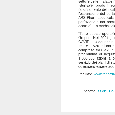
settore delle malattie 
ANISAP Lombardia:
JUL
Isturisa®, prodotti a
rafforzamento del nost
23
Pietro Potestio
l’espansione del porta
Confermato
ARS Pharmaceuticals p
perfezionato nei prim
Presidente. I Privati
acetato), un medicinal
Accreditati al SSN
"Tutte queste operazi
Rappresentano il 40%
Gruppo. Nel 2021 , co
del Servizio Sanitario
COVID - 19 dei nostri
tra
€ 1.570 milioni e
Lombardo
J
compreso tra € 420 e €
Pietro Potestio
programma di acquist
1.500.000 azioni- al c
servizio dei piani di s
Monza - Pietro Potestio è stato
dovessero essere adott
Mi
confermato Presidente di ANISAP
eS
Lombardia, Associazione
Per info:
www.recordati
mo
Regionale delle Istituzioni
Po
Sanitarie Ambulatoriali Private e
ef
accreditate al SSN.
Etichette:
azioni
Cov
qu
Potestio, 52 anni, è Fondatore e
Amministratore dal 2002 dello
Studio Radiologico “Città di
J
Parabiago”, in provincia di Milano.