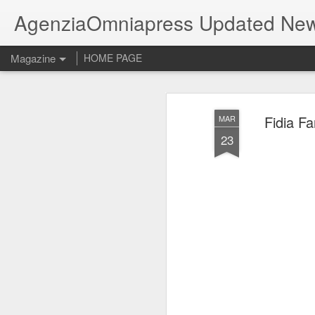
AgenziaOmniapress Updated Ne
Magazine
HOME PAGE
Fidia F
MAR
23