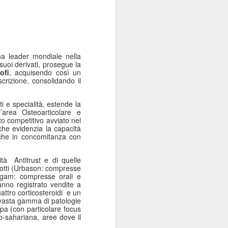
na
leader mondiale
nella
 suoi
derivati,
prosegue la
ofi
, acquisendo così un
crizione, consolidando il
i e specialità, estende la
’area Osteoarticolare e
o competitivo avviato nel
che evidenzia la capacità
nche in concomitanza con
ità
Antitrust e di quelle
rodotti (Urbason: compresse
rgam: compresse orali e
anno registrato vendite a
ttro corticosteroidi
e un
vasta gamma di patologie
pa (con particolare focus
b-sahariana, aree dove il