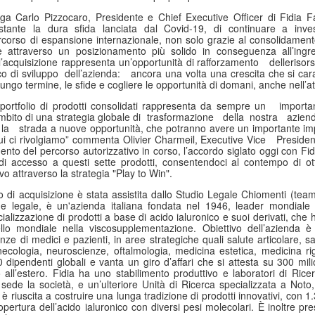
Collectibles (Oggetti
Ricerca Infermieristica
JUL
JUL
iega Carlo Pizzocaro, Presidente e Chief Executive Officer di Fidia 
16
14
da Collezione):
Italiana: Rosario
stante la dura sfida lanciata dal Covid-19, di continuare a inve
rcorso di espansione internazionale, non solo grazie al consolidament
Mercato Mondiale a
Caruso (MultiMedica)
 attraverso un posizionamento più solido in conseguenza all’ingres
628 Miliardi di Dollari
entra nella "Top 2%
 l’acquisizione rappresenta un’opportunità di rafforzamento
delle​ riso
o di sviluppo
dell’azienda:
ancora una volta una crescita che si cara
Entro il 2031. In
Scientists 2025" di
lungo termine, le sfide e cogliere le opportunità di domani, anche nell’at
Crescita l'Interesse
Stanford University ed
portfolio di prodotti consolidati rappresenta da sempre un
importan
della Gen Z. Il
Elsevier
ambito di una strategia globale di
trasformazione
della
nostra
aziend
RiminiComix
Rosario Caruso
 la
strada a nuove opportunità, che potranno avere un importante impa
Internet: Italia al 15mo Posto nel Mondo per la Qualità
UL
cui ci rivolgiamo” commenta Olivier Charmeil, Executive Vice
Presiden
Milano - Il mercato globale dei
7
della Rete. Al Primo Posto l'Estonia. La Classifica di
nto del percorso autorizzativo in corso, l’accordo siglato oggi con Fi
Milano - Un importante
collectibles, oggetti da collezione
 di accesso a questi sette prodotti, consentendoci al contempo di ott
97 Paesi della eSIM Saily
riconoscimento internazionale
che spaziano dalle card alle action
o attraverso la strategia "Play to Win".
premia un infermiere italiano e, in
lano - Secondo il nuovo Indice di connettività internet stilato dall'app
figure, dai gadget alle edizioni
o di acquisizione è stata assistita dallo Studio Legale Chiomenti (tea
generale, la ricerca infermieristica
IM per i viaggi Saily, l'Italia si colloca al 15° posto della classifica
speciali, dal vinile ai videogiochi
e legale, è un'azienda italiana fondata nel 1946, leader mondiale n
“made in Italy”.
ndiale. Sul podio troviamo l'Estonia, seguita da Lituania, Danimarca,
fisici, ha superato i 496 miliardi di
lizzazione di prodotti a base di acido ialuronico e suoi derivati, che
rtogallo e Francia. Per il secondo anno consecutivo, è stata
dollari nel 2025 e, secondo le
llo mondiale nella viscosupplementazione. Obiettivo dell’azienda è 
fettuata una valutazione sulla rete internet di 97 Paesi in base a criteri
analisi di Market Decipher, società
enze di medici e pazienti, in aree strategiche quali salute articolare, sal
ali sicurezza informatica, qualità, accessibilità economica e libertà.
cologia, neuroscienze, oftalmologia, medicina estetica, medicina rigen
di ricerca di mercato specializzata
0 dipendenti globali e vanta un giro d’affari che si attesta su 300 mili
in settori emergenti, è destinato a
 all’estero. Fidia ha uno stabilimento produttivo e laboratori di Ri
raggiungere i 628 miliardi entro il
de la società, e un’ulteriore Unità di Ricerca specializzata a Noto, i
2031.
Hockey: il 4 Luglio "Ritrovo Devils 2026" a Quinto de
UL
 è riuscita a costruire una lunga tradizione di prodotti innovativi, con 1.
3
opertura dell’acido ialuronico con diversi pesi molecolari. È inoltre pr
Stampi (Rozzano). Incontro con i Tifosi dei Campioni