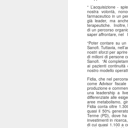
ANISAP Lombardia:
JUL
“ L’acquisizione - sp
23
Pietro Potestio
nostra volontà, nono
farmaceutico in un pe
Confermato
già leader, ma anche
Presidente. I Privati
terapeutiche.
Inoltre,
di un percorso organic
Accreditati al SSN
saper affrontare, nel
Rappresentano il 40%
“Poter contare su un 
del Servizio Sanitario
Sanofi. Tuttavia, nell’
Lombardo
nostri sforzi per aprire
J
di milioni di persone 
Pietro Potestio
Sanofi.
“Al completame
ai pazienti continuità
Monza - Pietro Potestio è stato
nostro modello operativ
Mi
confermato Presidente di ANISAP
Fidia, che nel percors
eS
Lombardia, Associazione
come Advisor fiscale 
mo
Regionale delle Istituzioni
produzione e commercia
Po
Sanitarie Ambulatoriali Private e
una leadership a live
ef
accreditate al SSN.
differenziate alle esig
qu
aree metabolismo, gine
Fidia conta oltre 1.30
Potestio, 52 anni, è Fondatore e
quasi il 50% generato
Amministratore dal 2002 dello
Terme (PD), dove ha se
Studio Radiologico “Città di
J
investimenti in ricerca,
Parabiago”, in provincia di Milano.
di cui quasi 1.100 a c