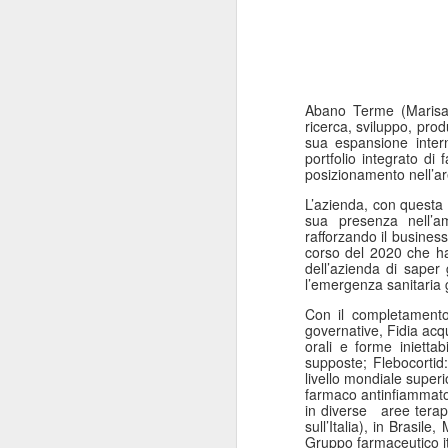
Abano Terme (Marisa
ricerca, sviluppo, pro
sua espansione inter
portfolio integrato di
posizionamento nell’ar
L’azienda, con questa o
sua presenza nell’am
rafforzando il busines
corso del 2020 che ha 
dell’azienda di saper
l’emergenza sanitaria 
Con il completamento
governative, Fidia acqui
orali e forme iniettab
supposte; Flebocortid:
livello mondiale superio
farmaco antinfiammato
in diverse
aree terap
sull’Italia), in Brasil
Gruppo farmaceutico it