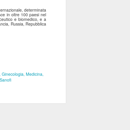
nternazionale, determinata
sce in oltre 100 paesi nel
aceutico e biomedico, e a
Francia, Russia, Repubblica
Ginecologia
Medicina
Sanofi