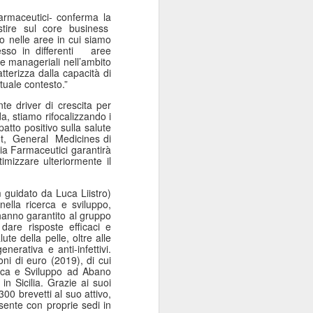
Sordocecità e
JUL
Farmaceutici- conferma la
10
Disabilità
stire sul core business
o nelle aree in cui siamo
Psicosensoriale:
so in differenti
aree
Presentato il Bilancio
rse manageriali nell’ambito
tterizza dalla capacità di
Sociale 2025 di
tuale contesto.”
Fondazione Lega del
te driver di crescita per
Filo d'Oro. Aumentano
a, stiamo rifocalizzando i
a 73 Milioni di Euro
tto positivo sulla salute
t,
General
Medicines di
(+12%) le Donazioni
dia Farmaceutici garantirà
Milano – Il 2025 conferma il
imizzare ulteriormente il
percorso di crescita della
Fondazione Lega del Filo d'Oro,
m guidato da Luca Liistro)
che continua ad ampliare la
ella ricerca e sviluppo,
propria capacità di risposta ai
 hanno garantito al gruppo
bisogni delle persone sordocieche
dare risposte efficaci e
ute della pelle, oltre alle
e con pluridisabilità
erativa e anti-infettivi.
psicosensoriale, rafforzando la
oni di euro (2019), di cui
presenza sul territorio nazionale e
cerca e Sviluppo ad Abano
investendo nello sviluppo dei
n Sicilia. Grazie ai suoi
servizi, dell'organizzazione e delle
300 brevetti al suo attivo,
esente con proprie sedi in
relazioni.