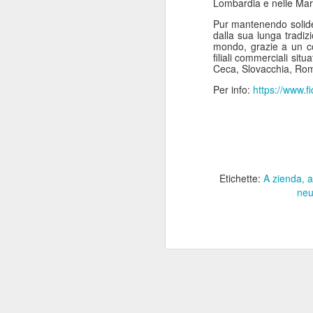
Lombardia e nelle Mar
“Il 40% del Servizio sanitario
Pur mantenendo solide 
Mi
all’interno di Regione Lombardia -
dalla sua lunga tradizi
pa
afferma Potestio - viene svolto dai
mondo, grazie a un co
20
privati accreditati.
filiali commerciali sit
St
Ceca, Slovacchia, Rom
ro
Per info:
https://www.f
un
mo
J
Etichette:
A zienda
a
Mi
neu
de
su
re
Sa
c
“F
J