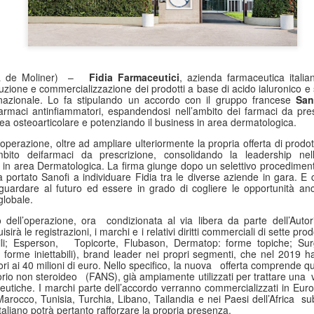
 de Moliner)
–
Fidia Farmaceutici
,
azienda
farmaceutica
italia
duzione e commercializzazione d
e
i prodotti a base di acido ialuronico e
nazionale. Lo fa stipulando un accordo con il gruppo francese
San
 farmaci antinfiammatori, espandendosi nell’ambito dei farmaci da pres
ea osteoarticolare e potenziando il business in area dermatologica.
perazione, oltre ad ampliare ulteriormente la propria offerta di prodott
bito deifarmaci da prescrizione, consolidando la leadership nell
s in area Dermatologica. La firma giunge dopo un selettivo procediment
portato Sanofi a individuare Fidia tra le diverse aziende in gara. E 
 guardare al futuro ed essere in grado di cogliere le opportunità a
globale.
 dell’operazione, ora
condizionata al via libera da parte dell’Autor
sirà le registrazioni, i marchi e i relativi diritti commerciali di sette p
ili; Esperson,
Topicorte, Flubason, Dermatop: forme topiche; Su
 forme iniettabili), brand leader nei propri segmenti, che nel 2019 h
ri ai 40 milioni di euro. Nello specifico, la nuova
offerta comprende qua
rio non steroideo
(FANS), già ampiamente utilizzati per trattare una
eutiche. I marchi parte dell’accordo verranno commercializzati in Euro
e, Marocco, Tunisia, Turchia, Libano, Tailandia e nei Paesi dell’Africa
su
aliano potrà pertanto rafforzare la propria presenza.