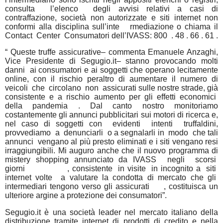
consulta
l’elenco
degli avvisi relativi a casi di
contraffazione, società non autorizzate e siti internet non
conformi alla disciplina sull’inte
rmediazione o chiama il
Contact
Center
Consumatori dell’IVASS: 800
. 48 . 66 . 61 .
“ Queste truffe
assicurative– commenta Emanuele Anzaghi,
Vice Presidente di Segugio.it– stanno provocando
molti
danni
ai consumatori e ai soggetti
che operano lecitamente
online, con il rischio peraltro di aumentare il numero di
veicoli
che
circolano
non
assicurati sulle nostre strade, già
consistente e a rischio aumento per gli effetti economici
della pandemia
. Dal canto nostro monitoriamo
costantemente gli annunci pubblicitari sui motori di ricerca e,
nel caso di soggetti con
evidenti
intenti
truffaldini,
provvediamo
a
denunciarli
o a segnalarli in
modo
che tali
annunci
vengano al più presto eliminati e i siti vengano resi
irraggiungibili. Mi auguro anche che il nuovo programma di
mistery shopping annunciato da IVASS
negli
scorsi
giorni
, consistente
in
visite
in incognito a
siti
internet volte
a valutare la condotta di mercato che gli
intermediari tengono verso gli assicurati
, costituisca un
ulteriore argine a protezione dei consumatori”.
Segugio.it è una società leader nel mercato italiano della
distribuzione tramite internet di prodotti di credito e nella