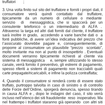
truffatori
;
3. Una volta finito sul sito del truffatore e forniti i propri dati, il
consumatore verrà quindi contattato dal truffatore,
tipicamente
da
un
numero
di
cellulare
o
mediante
servizio
di
messaggistica, che si spaccerà per un
consulente telefonico o un intermediario di ALFA .
Attraverso la targa ed altri dati forniti dal cliente, il truffatore
sarà inoltre in grado,
accedendo a varie banche dati o
a
fonti pubbliche, di avere un’idea indicativa del prezzo che
l’assicurato dovrebbe pagare e, conseguentemente, di
proporre al consumatore un plausibile “prezzo
scontato”,
molto invitante ma non al punto di insospettirlo . Eventuali
documenti verranno tipicamente richiesti al cliente via
sistema di messaggistica
e, sempre utilizzando lo stesso
canale, verrà fornito il preventivo, gli estremi di pagamento,
spesso riferiti a sistemi di pagamento non tracciabili quali
carte prepagate/ricaricabili, e infine la polizza contraffatta;
​4. Quando il consumatore si renderà conto di essere stato
truffato, purtroppo talvolta in caso di sinistro o di controllo
delle Forze dell’Ordine, sporgerà denuncia, spesso tirando
in causa ALFA e , dopo le indagini del caso, il sito verrà
incluso nell’elenco dei siti fraudolentie
reso
inoperativo. Ma
nel frattempo i truffatori staranno già operando
con altri siti