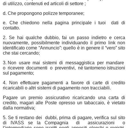
di utilizzo, contenuti ed articoli di settore ;
d. Che propongono polizze temporanee;
e. Che chiedono nella pagina principale i tuoi
dati di
contatto.
2. Se hai qualche dubbio, fai un passo indietro e cerca
nuovamente, possibilmente individuando il primo link non
identificato come “Annuncio”: quello è in genere il “vero” sito
che stai cercando;
3. Non
usare
mai
sistemi
di
messaggistica
per
mandare
o
ricevere
documenti
o
preventivi,
né tantomeno istruzioni
sul pagamento;
4. Non effettuare pagamenti a favore di carte di credito
ricaricabili o altri sistemi di pagamento non tracciabili.
Pagare un premio assicurativo ricaricando una carta di
credito, magari alle Poste opresso un tabaccaio, è vietato
dalla normativa;
5. Se ti restano dei
dubbi, prima di pagare, verifica sul sito
di IVASS se la Compagnia
di
assicurazioni
o
l’intermediario sono iscritti negli appositi elenchi o registri,