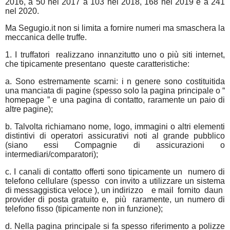
2016, a 50 nel 2017 a 103 nel 2018, 168 nel 2019 e a 241
nel 2020.
Ma Segugio.it non si limita a fornire numeri ma smaschera la
meccanica delle truffe.
1. I truffatori
realizzano innanzitutto uno o più
siti internet,
che tipicamente presentano
queste caratteristiche:
a. Sono estremamente scarni: i n genere sono costituitida
una manciata di pagine (spesso solo la pagina principale o “
homepage
” e una pagina di contatto, raramente un paio di
altre pagine);
b. Talvolta richiamano nome, logo, immagini o altri elementi
distintivi di operatori assicurativi noti al grande pubblico
(siano essi Compagnie di assicurazioni o
intermediari/comparatori);
c. I canali di contatto offerti sono tipicamente un
numero di
telefono cellulare
(spesso
con invito a utilizzare un sistema
di messaggistica veloce ), un indirizzo
e mail
fornito
daun
provider di posta gratuito e,
più
raramente, un numero di
telefono fisso (tipicamente non in funzione);
d. Nella pagina principale si fa spesso riferimento a polizze