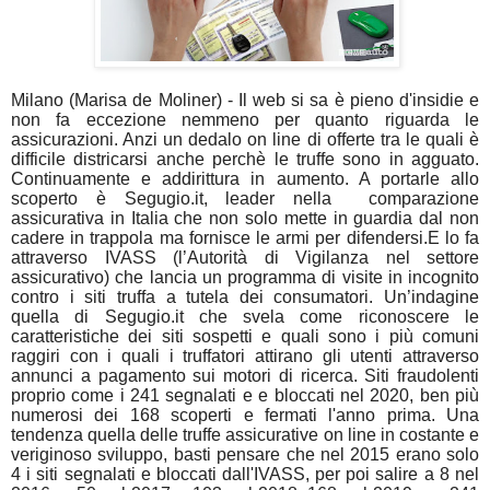
Milano (Marisa de Moliner) - Il web si sa è pieno d'insidie e
non fa eccezione nemmeno per quanto riguarda le
assicurazioni. Anzi un dedalo on line di offerte tra le quali è
difficile districarsi anche perchè le truffe sono in agguato.
Continuamente e addirittura in aumento. A portarle allo
scoperto è Segugio.it, leader nella
comparazione
assicurativa in Italia che non solo mette in guardia dal non
cadere in trappola ma fornisce le armi per difendersi.E lo fa
attraverso IVASS (l’Autorità di Vigilanza nel settore
assicurativo) che lancia un programma di visite in incognito
contro i siti truffa a tutela dei consumatori. Un’indagine
quella di Segugio.it che svela come riconoscere le
caratteristiche dei siti sospetti e quali sono i più comuni
raggiri con i quali i truffatori attirano gli utenti attraverso
annunci a pagamento sui motori di ricerca. Siti fraudolenti
proprio come i 241 segnalati e e bloccati nel 2020, ben più
numerosi dei 168 scoperti e fermati l'anno prima. Una
tendenza quella delle truffe assicurative on line in costante e
veriginoso sviluppo, basti pensare che nel 2015 erano solo
4 i siti segnalati e bloccati dall'IVASS, per poi salire a 8 nel