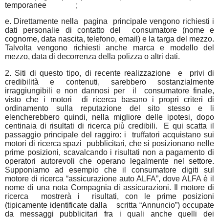
temporanee
;
e. Direttamente nella
pagina
principale vengono richiesti i
dati personalie di contatto del
consumatore (nome e
cognome, data nascita, telefono, email)
e la targa del mezzo.
Talvolta vengono richiesti anche marca e modello del
mezzo, data di decorrenza della polizza o altri dati.
2. Siti di questo tipo, di recente realizzazione
e
privi di
credibilità e contenuti, sarebbero sostanzialmente
irraggiungibili
e non dannosi per
il
consumatore finale,
visto che i motori
di ricerca basano i propri criteri di
ordinamento sulla reputazione del sito stesso e li
elencherebbero quindi, nella migliore delle ipotesi, dopo
centinaia di risultati di ricerca più credibili.
E qui scatta il
passaggio principale del
raggiro: i
truffatori acquistano
sui
motori di ricerca spazi
pubblicitari, che si posizionano nelle
prime posizioni, scavalcando i risultati non a pagamento di
operatori autorevoli che operano legalmente nel settore.
Supponiamo ad esempio che il consumatore digiti sul
motore di ricerca “assicurazione auto ALFA”, dove ALFA è il
nome di una nota Compagnia di assicurazioni. Il motore di
ricerca
mostrerà i
risultati, con le prime posizioni
(tipicamente identificate dalla
scritta “Annuncio”) occupate
da messaggi pubblicitari fra i quali anche quelli dei