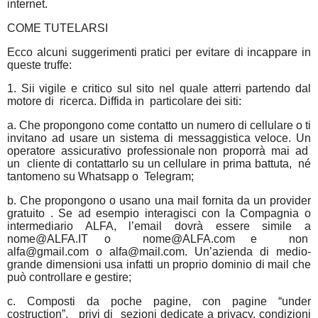
internet.
COME TUTELARSI
Ecco alcuni suggerimenti pratici per evitare di incappare in
queste truffe:
1. Sii vigile e critico sul sito nel quale atterri partendo dal
motore di
ricerca. Diffida in
particolare dei siti:
a. Che propongono come contatto un numero di cellulare o ti
invitano ad usare un sistema di messaggistica veloce. Un
operatore
assicurativo
professionale non
proporrà
mai
ad
un
cliente di contattarlo su un cellulare in prima battuta,
né
tantomeno su Whatsapp o
Telegram;
b. Che propongono o usano una mail fornita da un provider
gratuito . Se ad esempio interagisci con la Compagnia o
intermediario ALFA, l’email dovrà essere simile a
nome@ALFA.IT
o
nome@ALFA.com e
non
alfa@gmail.com
o alfa@mail.com. Un’azienda di medio-
grande dimensioni usa infatti un proprio dominio di mail che
può controllare e gestire;
c. Composti da poche pagine, con pagine “under
costruction”,
privi di
sezioni dedicate a privacy, condizioni