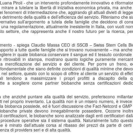
uana Piroli - che un intervento profondamente innovativo e riformatore
Collectibles (Oggetti
Ricerca Infermieristica
JUL
JUL
 mirare a tutelare la libertà di iniziativa economica privata, ma anche
16
14
da Collezione):
Italiana: Rosario
i fenomeni di intermediazione che, aggirando gli attuali divieti di legge
e detrimento della qualità e dell’efficienza del servizio. Riteniamo che 
Mercato Mondiale a
Caruso (MultiMedica)
vernativo sull’argomento a tutela delle famiglie che decidono di cons
628 Miliardi di Dollari
entra nella "Top 2%
e una regolamentazione, attualmente inesistente in Italia, con vuoti no
to settore, che rappresenta anche il nostro futuro per la ricerca, p
Entro il 2031. In
Scientists 2025" di
Crescita l'Interesse
Stanford University ed
omento - spiega Claudio Massa CEO di SSCB – Swiss Stem Cells Bio
della Gen Z. Il
Elsevier
upporto a tutte quelle famiglie che si trovano nuovamente – ma anche p
RiminiComix
Rosario Caruso
egliere in quale biobanca conservare il sangue ed il tessuto cordonale d
Internet: Italia al 15mo Posto nel Mondo per la Qualità
UL
e ritrovabili in stampa, mostrano quanto logiche puramente mercanti
Milano - Il mercato globale dei
7
della Rete. Al Primo Posto l'Estonia. La Classifica di
a mercificazione del servizio e del cliente. Per porre un freno, 
Milano - Un importante
collectibles, oggetti da collezione
a fondamentale che siano definite condizioni di qualità minime che de
97 Paesi della eSIM Saily
riconoscimento internazionale
che spaziano dalle card alle action
nel settore, questo con lo scopo di offrire al cliente un servizio di effet
premia un infermiere italiano e, in
lano - Secondo il nuovo Indice di connettività internet stilato dall'app
figure, dai gadget alle edizioni
iali tendono a massimizzare i propri profitti a discapito della q
generale, la ricerca infermieristica
IM per i viaggi Saily, l'Italia si colloca al 15° posto della classifica
rette a scegliere come partner biobanche senza certificazioni ded
speciali, dal vinile ai videogiochi
“made in Italy”.
ndiale. Sul podio troviamo l'Estonia, seguita da Lituania, Danimarca,
fisici, ha superato i 496 miliardi di
rtogallo e Francia. Per il secondo anno consecutivo, è stata
dollari nel 2025 e, secondo le
à che anziché puntare alla qualità del servizio, preferiscono millantar
fettuata una valutazione sulla rete internet di 97 Paesi in base a criteri
analisi di Market Decipher, società
i nel proprio inventario. La qualità non è un misero numero, è invece
ali sicurezza informatica, qualità, accessibilità economica e libertà.
di ricerca di mercato specializzata
he la biobanca possiede, ed è fuori discussione che Fact-Netcord e GM
 biobanche private devono innegabilmente possedere. Occorre inoltre
in settori emergenti, è destinato a
li certificazioni, le biobanche sono analizzate dagli enti certificatori da
raggiungere i 628 miliardi entro il
e procedure operative sia il sistema qualità. Naturalmente tutto ques
2031.
Hockey: il 4 Luglio "Ritrovo Devils 2026" a Quinto de
UL
e è minato dall’attuale corsa al ribasso dei prezzi da parte di certi
3
Stampi (Rozzano). Incontro con i Tifosi dei Campioni
enza di providers seri e di alta qualità.