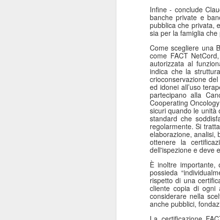
Infine - conclude Clau
“Il 40% del Servizio sanitario
banche private e banc
Mi
all’interno di Regione Lombardia -
pubblica che privata, e
pa
afferma Potestio - viene svolto dai
sia per la famiglia che p
20
privati accreditati.
St
Come scegliere una Bi
come FACT NetCord, ga
ro
autorizzata al funzio
un
indica che la struttu
mo
crioconservazione del 
ed idonei all’uso tera
partecipano alla Can
J
Cooperating Oncology G
sicuri quando le unit
standard che soddisf
regolarmente. Si tratta
Mi
elaborazione, analisi,
de
ottenere la certifi
su
dell'ispezione e deve es
re
È inoltre importante
Sa
possieda “individualme
c
rispetto di una certif
“F
cliente copia di ogni 
considerare nella scel
anche pubblici, fondazi
J
La certificazione FA