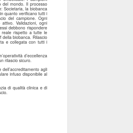
nto del mondo. Il processo
e: Societaria, la biobanca
in quanto verificano tutti i
ascio del campione. Ogni
ttivo. Validazioni, ogni
cessi debbono rispondere
reale rispetto a tutte le
f della biobanca. Rilascio
a e collegata con tutti i
operatività d’eccellenza
n rilascio sicuro.
 dell’accreditamento agli
lare infuso disponibile al
ia di qualità clinica e di
scio.