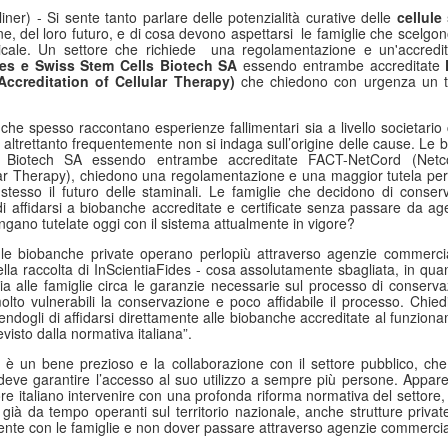
ner) - Si sente tanto parlare delle potenzialità curative delle
cellule
ne, del loro futuro, e di cosa devono aspettarsi le famiglie che scelgo
cale. Un settore che richiede una regolamentazione e un'accredi
des e Swiss Stem Cells Biotech SA
essendo entrambe accreditate
ccreditation of Cellular Therapy)
che chiedono con urgenza un ta
nche spesso raccontano esperienze fallimentari sia a livello societari
ltrettanto frequentemente non si indaga sull’origine delle cause. Le 
 Biotech SA essendo entrambe accreditate FACT-NetCord (Netco
lar Therapy), chiedono una regolamentazione e una maggior tutela per 
tesso il futuro delle staminali. Le famiglie che decidono di conser
i affidarsi a biobanche accreditate e certificate senza passare da a
engano tutelate oggi con il sistema attualmente in vigore?
a, le biobanche private operano perlopiù attraverso agenzie commercia
ella raccolta di InScientiaFides - cosa assolutamente sbagliata, in qua
a alle famiglie circa le garanzie necessarie sul processo di conserva
olto vulnerabili la conservazione e poco affidabile il processo. Chi
tendogli di affidarsi direttamente alle biobanche accreditate al funzion
isto dalla normativa italiana”.
 è un bene prezioso e la collaborazione con il settore pubblico, che
deve garantire l’accesso al suo utilizzo a sempre più persone. Appare
ore italiano intervenire con una profonda riforma normativa del settore, 
 già da tempo operanti sul territorio nazionale, anche strutture private
ente con le famiglie e non dover passare attraverso agenzie commercia