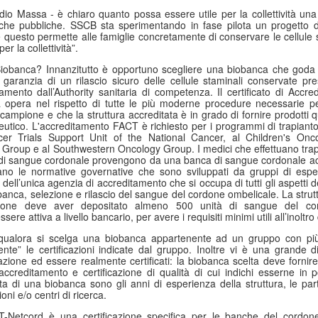
Anni '80/'90
dio Massa - è chiaro quanto possa essere utile per la collettività una 
he pubbliche. SSCB sta sperimentando in fase pilota un progetto di
lano (Massimiliano Bordignon) - Milano si prepara a riabbracciare una
 questo permette alle famiglie concretamente di conservare le cellule st
rte fondamentale della propria storia hockeistica con il Ritrovo Devils
er la collettività”.
26, in programma sabato 4 luglio 2026 al Celtic Soul di Quinto de
ampi, Rozzano. L’iniziativa riporta al centro l’eredità dei Devils
obanca? Innanzitutto è opportuno scegliere una biobanca che goda di c
ranzia di un rilascio sicuro delle cellule staminali conservate pres
ssoneri, capaci tra fine anni ’80 e metà ’90 di costruire un palmarès
namento dall’Authority sanitaria di competenza. Il certificato di Ac
ico: scudetti, trofei internazionali e un’identità che ha segnato il
ra opera nel rispetto di tutte le più moderne procedure necessarie 
vimento italiano.
campione e che la struttura accreditata è in grado di fornire prodotti q
peutico. L'accreditamento FACT è richiesto per i programmi di trapiant
cer Trials Support Unit of the National Cancer, al Children's Onc
Comunicazione: Nasce "Be Closer" Agenzia Made in
UL
roup e al Southwestern Oncology Group. I medici che effettuano trapia
2
Italy che Sfida le Major Internazionali. Ricavi a 122
à di sangue cordonale provengono da una banca di sangue cordonale a
Milioni di Euro
ano le normative governative che sono sviluppati da gruppi di espe
 dell’unica agenzia di accreditamento che si occupa di tutti gli aspetti de
lano (Marisa de Moliner) - Competere con le holding internazionali
 banca, selezione e rilascio del sangue del cordone ombelicale. La strut
lla comunicazione e raddoppiare in tre anni gli attuali ricavi annui
cazione deve aver depositato almeno 500 unità di sangue del co
periori a 122 milioni di euro, un progetto ambizioso? Certo, ma
sere attiva a livello bancario, per avere i requisiti minimi utili all’inolt
alistico perché forte dell’evoluzione, cominciata dall’unione del gruppo
, qualora si scelga una biobanca appartenente ad un gruppo con pi
e, di Next Different e di Uniting, approda ora a Be Closer, la nuova
nte” le certificazioni indicate dal gruppo. Inoltre vi è una grande d
ommunication company italiana indipendente presentata a Milano al
icazione ed essere realmente certificati: la biobanca scelta deve forni
ranco Parenti”.
accreditamento e certificazione di qualità di cui indichi esserne in 
ta di una biobanca sono gli anni di esperienza della struttura, le par
oni e/o centri di ricerca.
Tumore al Polmone ALK-Positivo: Studio CROWN
UN
30
Conferma Sopravvivenza più Lunga con Lorlatinib di
CT-Netcord è una certificazione specifica per le banche del cordon