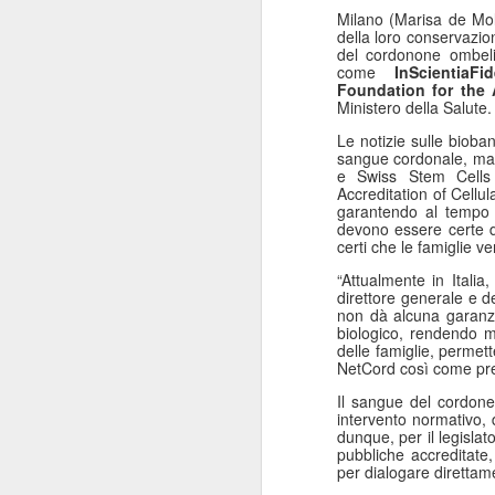
Milano (Marisa de Moli
della loro conservazio
del cordonone ombeli
come
InScientiaFi
Foundation for the A
Ministero della Salute.
Le notizie sulle bioba
sangue cordonale, ma a
e Swiss Stem Cells
Accreditation of Cellu
garantendo al tempo s
devono essere certe d
certi che le famiglie v
“Attualmente in Itali
direttore generale e d
non dà alcuna garanzi
biologico, rendendo m
delle famiglie, permet
NetCord così come prev
Il sangue del cordone
intervento normativo, 
dunque, per il legislat
pubbliche accreditate,
per dialogare direttam