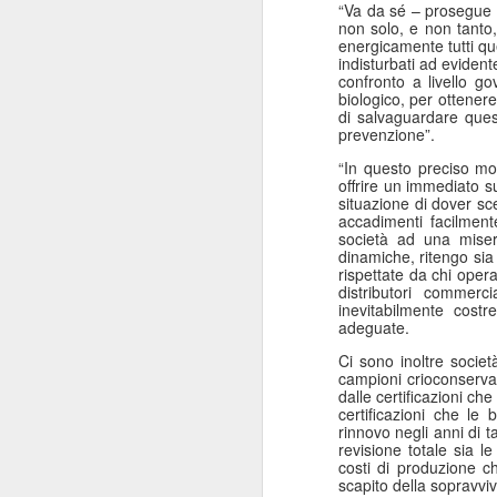
“Va da sé – prosegue L
ANISAP Lombardia:
JUL
non solo, e non tanto,
23
Pietro Potestio
energicamente tutti que
indisturbati ad evident
Confermato
confronto a livello go
Presidente. I Privati
biologico, per ottener
di salvaguardare ques
Accreditati al SSN
prevenzione”.
Rappresentano il 40%
“In questo preciso m
del Servizio Sanitario
offrire un immediato s
Lombardo
situazione di dover sc
J
accadimenti facilment
Pietro Potestio
società ad una miser
dinamiche, ritengo si
Monza - Pietro Potestio è stato
rispettate da chi opera 
Mi
confermato Presidente di ANISAP
distributori commerc
eS
inevitabilmente cost
Lombardia, Associazione
adeguate.
mo
Regionale delle Istituzioni
Po
Sanitarie Ambulatoriali Private e
Ci sono inoltre societ
ef
accreditate al SSN.
campioni crioconservat
qu
dalle certificazioni c
certificazioni che le
Potestio, 52 anni, è Fondatore e
rinnovo negli anni di ta
Amministratore dal 2002 dello
revisione totale sia l
Studio Radiologico “Città di
J
costi di produzione ch
Parabiago”, in provincia di Milano.
scapito della sopravviv