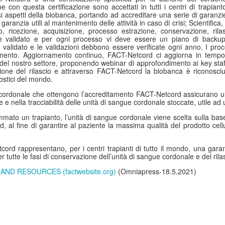
e con questa certificazione sono accettati in tutti i centri di trapia
Pfizer
rsi aspetti della biobanca, portando ad accreditare una serie di garanzi
aranzia utili al mantenimento delle attività in caso di crisi; Scientifica, 
lano – Nel corso di un incontro stampa è stato annunciato che, a
o, ricezione, acquisizione, processo estrazione, conservazione, ril
tte anni dall’avvio, lo studio CROWN conferma che lorlatinib offre la
 validato e per ogni processo vi deve essere un piano di backup a
opravvivenza libera da progressione (PFS) più lunga mai documentata
validato e le validazioni debbono essere verificate ogni anno. I pro
l tumore del polmone non a piccole cellule (NSCLC) ALK-positivo
ferimento. Aggiornamento continuo, FACT-Netcord ci aggiorna in tempo 
vanzato.
e del nostro settore, proponendo webinar di approfondimento ai key staf
ione del rilascio e attraverso FACT-Netcord la biobanca è riconosciut
nostici del mondo.
ordonale che ottengono l’accreditamento FACT-Netcord assicurano un’
Giornata Mondiale del Microbioma (27 Giugno 2026):
 e nella tracciabilità delle unità di sangue cordonale stoccate, utile ad u
UN
26
Danone Italia e ADI (Associazione Italiana di
ato un trapianto, l’unità di sangue cordonale viene scelta sulla base
Dietetica e Nutrizione Clinica) Lanciano Premio per la
 al fine di garantire al paziente la massima qualità del prodotto cellu
Ricerca. 1 Italiano su 2 Soffre di Disturbi Intestinali: il
Rimedio è l'Alimentazione Sana
ord rappresentano, per i centri trapianti di tutto il mondo, una garanz
er tutte le fasi di conservazione dell’unità di sangue cordonale e del rila
lano – In occasione della Giornata Mondiale del Microbioma (27
iugno 2026) e del sessantesimo anniversario della presenza di Danone
ND RESOURCES (factwebsite.org)
(Omniapress-18.5.2021)
 Italia, è stato presentato a Milano il Premio Danone ADI Dieta,
crobiota e Salute, nato dalla collaborazione tra Danone Italia e ADI,
sociazione Italiana di Dietetica e Nutrizione Clinica, con l'obiettivo di
lorizzare il contributo dei ricercatori impegnati nello studio delle
Emotiva (Exhibit Design), Lancia emotiva EVENTI
UN
lazioni tra nutrizione, microbiota intestinale e salute.