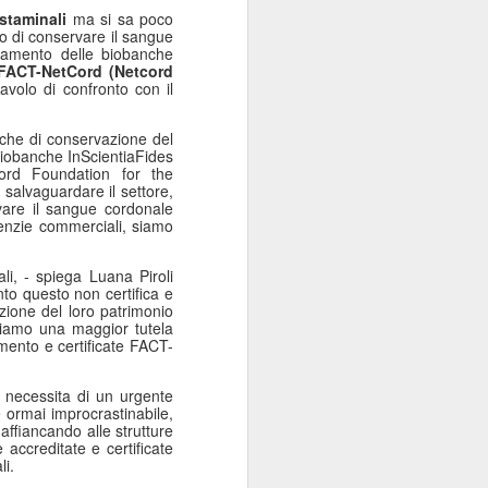
 staminali
ma si sa poco
no di conservare il sangue
tamento delle biobanche
FACT-NetCord (Netcord
volo di confronto con il
o che di conservazione del
biobanche InScientiaFides
rd Foundation for the
salvaguardare il settore,
vare il sangue cordonale
genzie commerciali, siamo
li, - spiega Luana Piroli
nto questo non certifica e
zione del loro patrimonio
ediamo una maggior tutela
amento e certificate FACT-
 necessita di un urgente
 ormai improcrastinabile,
affiancando alle strutture
 accreditate e certificate
li.