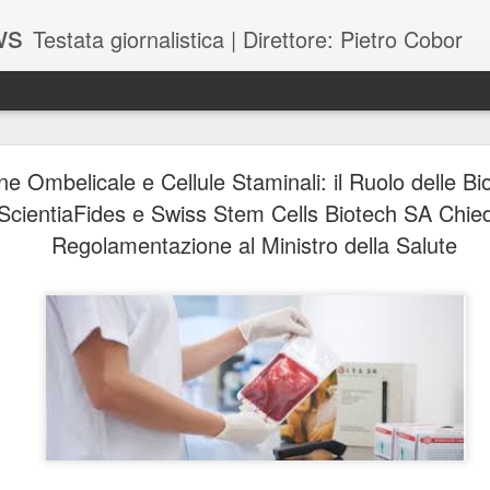
ws
Testata giornalistica | Direttore: Pietro Cobor
BUONE F
JUL
e Ombelicale e Cellule Staminali: il Ruolo delle B
28
ScientiaFides e Swiss Stem Cells Biotech SA Chie
Regolamentazione al Ministro della Salute