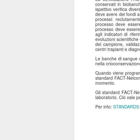
conservati in biobanch
ispettivo verifica dive
deve avere dei fondi a g
Mi
processi: reclutament
se
processo deve essere
s
processo deve essere 
ne
agli indicatori di ri
a
evoluzioni scientifich
del campione, validaz
centri trapianti e diag
Le banche di sangue c
nella crioconservazione
J
Quando viene programm
standard FACT-Netcord,
momento.
Gli standard FACT-Netc
laboratorio. Ciò vale p
Mi
g
Per info:
STANDARDS A
in
Mi
As
va
J
re