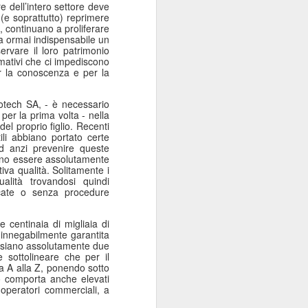
 dell’intero settore deve
Sordocecità e
JUL
 (e soprattutto) reprimere
10
Disabilità
, continuano a proliferare
sia ormai indispensabile un
Psicosensoriale:
ervare il loro patrimonio
Presentato il Bilancio
rmativi che ci impediscono
er la conoscenza e per la
Sociale 2025 di
Fondazione Lega del
tech SA, - è necessario
Filo d'Oro. Aumentano
er la prima volta - nella
a 73 Milioni di Euro
el proprio figlio. Recenti
li abbiano portato certe
(+12%) le Donazioni
ed anzi prevenire queste
Milano – Il 2025 conferma il
vono essere assolutamente
percorso di crescita della
tiva qualità. Solitamente i
ualità trovandosi quindi
Fondazione Lega del Filo d'Oro,
icate o senza procedure
che continua ad ampliare la
propria capacità di risposta ai
bisogni delle persone sordocieche
e centinaia di migliaia di
 innegabilmente garantita
e con pluridisabilità
P siano assolutamente due
psicosensoriale, rafforzando la
 sottolineare che per il
presenza sul territorio nazionale e
lla A alla Z, ponendo sotto
investendo nello sviluppo dei
to comporta anche elevati
servizi, dell'organizzazione e delle
 operatori commerciali, a
relazioni.