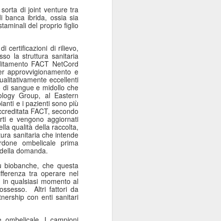
sorta di joint venture tra
 banca ibrida, ossia sia
aminali del proprio figlio
ertificazioni di rilievo,
so la struttura sanitaria
creditamento FACT NetCord
per approvvigionamento e
ualitativamente eccellenti
o di sangue e midollo che
ology Group, al Eastern
nti e i pazienti sono più
ccreditata FACT, secondo
rti e vengono aggiornati
lla qualità della raccolta,
tura sanitaria che intende
rdone ombelicale prima
ro della domanda.
ù biobanche, che questa
ifferenza tra operare nel
re in qualsiasi momento al
possesso.
Altri fattori da
tnership con enti sanitari
e ombelicale. I campioni