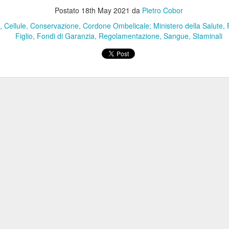
26
Cassano d’Adda (Milano) – Emotiva, studio milanese di exhibit
Postato
18th May 2021
da
Pietro Cobor
design attivo dal 2015, ha presentato emotiva.EVENTI, nuova
siness unit dedicata alla progettazione di esperienze e performance
Cellule
Conservazione
Cordone Ombelicale; Ministero della Salute
rsonalizzate tailor made per il mondo corporate.
Figlio
Fondi di Garanzia
Regolamentazione
Sangue
Staminali
Fenilchetonuria (PKU): Malattia Rara che Colpisce 1
UN
24
su 10Mila. Al Via Progetto di BioMarin in Occasione
della Giornata Mondiale della PKU (28 Giugno 2026)
lano (Marisa de Moliner) – Il progetto "Libertà PHEnomenale. Liberi di
siderare, oltre le sfide della fenilchetonuria”, promosso da BioMarin
n il patrocinio di 8 Associazioni di Pazienti, è stato presentato a
lano nell'imminenza della Giornata Mondiale della PKU (28 giugno).
Aki Sasamoto: Prima Mostra Istituzionale in Europa
UN