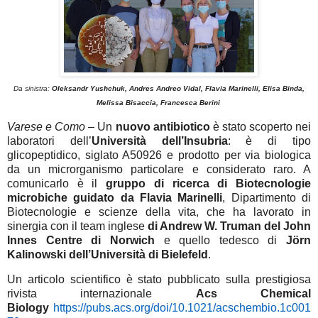
Da sinistra:
Oleksandr Yushchuk, Andres Andreo Vidal, Flavia Marinelli, Elisa Binda,
Melissa Bisaccia, Francesca Berini
Varese e Como
– Un
nuovo antibiotico
è stato scoperto nei
laboratori dell’
Università dell’Insubria
: è di tipo
glicopeptidico, siglato A50926 e prodotto per via biologica
da un microrganismo particolare e considerato raro. A
comunicarlo è il
gruppo di ricerca di Biotecnologie
microbiche guidato da Flavia Marinelli
, Dipartimento di
Biotecnologie e scienze della vita, che ha lavorato in
sinergia con il team inglese
di Andrew W. Truman del John
Innes Centre di Norwich
e quello tedesco di
Jörn
Kalinowski dell’Università di Bielefeld
.
Un articolo scientifico è stato pubblicato sulla prestigiosa
rivista internazionale
Acs Chemical
Biology
https://pubs.acs.org/doi/10.1021/acschembio.1c001