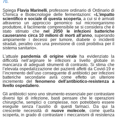
70
.
Spiega
Flavia Marinelli
, professore ordinario di
Ordinario di
Chimica e Biotecnologie delle fermentazioni:
«
L’impatto
scientifico e sociale di questa scoperta
, a cui si è arrivati
attraverso un approccio genomico sul microorganismo
produttore, è facilmente comprensibile se si considera che è
stato stimato che
nel 2050 le infezioni batteriche
causeranno circa 10 milioni di morti all’anno
, superando
ampiamente i decessi per tumore, diabete o incidenti
stradali, peraltro con una previsione di costi proibitiva per il
sistema sanitario».
L’attuale
pandemia di origine virale
ha evidenziato la
difficoltà nell’arginare le infezioni a livello globale in
mancanza di adeguati strumenti di contrasto. Si stima che
l’elevata ospedalizzazione dei pazienti affetti da Covid-19 e
l’incremento dell’uso conseguente di antibiotici per infezioni
batteriche secondarie avrà come effetto un ulteriore
incremento del
fenomeno dell’antibiotico-resistenza a
livello ospedaliero
.
Gli antibiotici sono uno strumento essenziale per contrastare
diversi tipi di infezione, basti pensare che le operazioni
chirurgiche, semplici o complesse, non potrebbero essere
eseguite senza l’ausilio di questi farmaci. Da qui la
crescente necessità di
nuove molecole
, come quella
scoperta, in grado di contrastare i meccanismi di resistenza