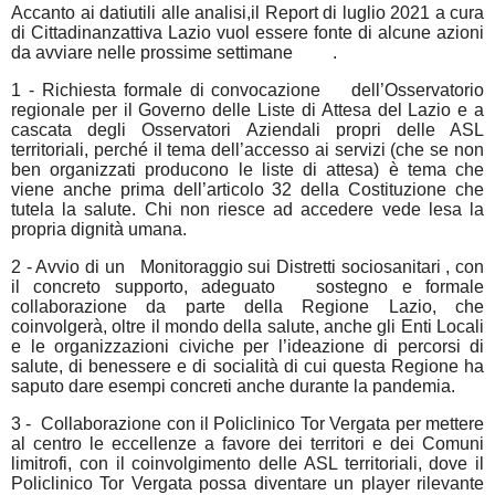
Accanto ai datiutili alle analisi,il Report di luglio 2021 a cura
di Cittadinanzattiva Lazio vuol essere fonte di alcune azioni
da avviare nelle prossime settimane
.
1 - Richiesta formale di
convocazione
dell’Osservatorio
regionale per il Governo delle Liste di Attesa del Lazio e a
cascata degli Osservatori Aziendali propri delle ASL
territoriali, perché il tema dell’accesso ai servizi (che se non
ben organizzati producono le liste di attesa) è tema che
viene anche prima dell’articolo 32 della Costituzione che
tutela la salute. Chi non riesce ad accedere vede lesa la
propria dignità umana.
2 - Avvio di un
Monitoraggio sui Distretti sociosanitari
, con
il concreto supporto, adeguato
sostegno e formale
collaborazione da parte della Regione Lazio, che
coinvolgerà, oltre il mondo della salute, anche gli Enti Locali
e le organizzazioni civiche per l’ideazione di percorsi di
salute, di benessere e di socialità di cui questa Regione ha
saputo dare esempi concreti anche durante la pandemia.
3 -
Collaborazione con il Policlinico Tor Vergata
per mettere
al centro le eccellenze a favore dei territori e dei Comuni
limitrofi, con il coinvolgimento delle ASL territoriali, dove il
Policlinico Tor Vergata possa diventare un player rilevante