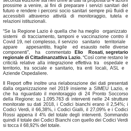
seconda edizione sta nell’unire ai dati la proposta di 4 azioni
prossime a venire, ai fini di preparare i servizi sanitari del
futuro e rendere i percorsi socio sanitari sempre più fluidi e
accessibili attraverso attività di monitoraggio, tutela e
relazioni istituzionali.
“Se la Regione Lazio è quella che ha meglio
organizzato
sistemi
di tracciamento, tamponi e vaccinazione contro il
Covid 19, nel complesso, il servizio
sanitario
territoriale
appare
appesantito, fragile
ed esausto nelle diverse
componenti”,
ha
commentato
Elio
Rosati, segretario
regionale di Cittadinanzattiva Lazio.
“Così come restano le
criticità relative alla integrazione effettiva tra
ospedale e
territorio, tra sociale e sanitario, tra enti locali, ASL e
Aziende Ospedaliere.
Il Report offre inoltre una rielaborazione dei dati presentati
dalla organizzazione nel 2019 insieme a SIMEU Lazio, e
che ha riguardato il monitoraggio di 24 Pronto Soccorso
della Regione: su 1.095.763 di interventi nelle 24 strutture
monitorate su dati 2018, i Codici bianchi erano il 2,54%; i
Codici Verdi, il 66,38%, i Codici Gialli, il 27,09% e i Codici
Rossi appena il 4% del totale degli interventi. Sommando
quindi il totale dei Codici Bianchi con quello dei Codici Verdi
si tocca il 68,92% del totale.