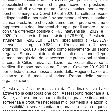
sanitarie:
esattamente,
1.433.681,tra primevisite, visite
specialistiche, interventi chirurgici, ricoveri e prestazioni
strumentali di diversa natura. Servizi sanitari non erogati
perché l’emergenza Covid-19 del 2020 ha sottratto risorse
indispensabili al normale funzionamento dei servizi sanitari.
L’unica prestazione che vede aumentare il proprio volume è
rappresentata dagli interventi chirurgici per il tumore al retto
con una differenza positiva di +63 interventi tra il 2019
e il
2020. Tutto il resto, Prime
visite (-678.500),
Prestazioni
strumentali (-292.618), Esami specialistici (
-428.719),
Interventi chirurgici (-9.834 ) e Prestazioni in Ricovero
ordinario (
-24.010
) segnano complessivamente un segno
negativo. Sono alcuni dei dati pubblicati nel secondo Report
di monitoraggio dei
dati d’accesso alle prestazioni sanitarie
a cura di Cittadinanzattiva Lazio, realizzato attraverso la
verifica di quanto previsto nel Piano di Governo 2019-2021
per le liste diattesa messo a punto dalla Regione Lazio, e a
distanza di 6 mesi dal primo Report della stessa
organizzazione.
Questa attività viene realizzata da Cittadinanzattiva Lazio
attraverso la collaborazione con l’Assessorato regionale alla
Salute, al fine di individuare criticità, segnalare situazioni di
sofferenza e produrre i necessari miglioramenti alle azioni di
accessibilità ai servizi sanitari regionali. La novità di questa