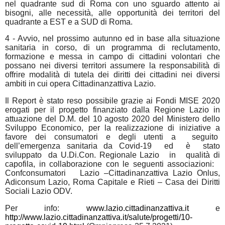
nel quadrante sud di Roma con uno sguardo attento ai
bisogni, alle necessità, alle opportunità dei territori del
quadrante a EST e a SUD di Roma.
4 - Avvio, nel prossimo autunno ed in base alla situazione
sanitaria in corso, di un programma di reclutamento,
formazione e messa in campo di cittadini volontari che
possano nei diversi territori assumere la responsabilità di
offrire modalità di tutela dei diritti dei cittadini nei diversi
ambiti in cui opera Cittadinanzattiva Lazio.
Il Report è stato reso possibile grazie ai Fondi MISE 2020
erogati per il progetto finanziato dalla Regione Lazio in
attuazione del D.M. del 10 agosto 2020 del Ministero dello
Sviluppo Economico, per la realizzazione di iniziative a
favore dei consumatori e degli utenti a
seguito
dell’emergenza sanitaria da Covid-19
ed
è
stato
sviluppato
da U.Di.Con. Regionale Lazio
in
qualità di
capofila, in collaborazione con le seguenti associazioni:
Confconsumatori
Lazio –Cittadinanzattiva Lazio Onlus,
Adiconsum Lazio, Roma Capitale e Rieti – Casa dei Diritti
Sociali Lazio ODV.
Per info:
www.lazio.cittadinanzattiva.it
e
http://www.lazio.cittadinanzattiva.it/salute/progetti/10-