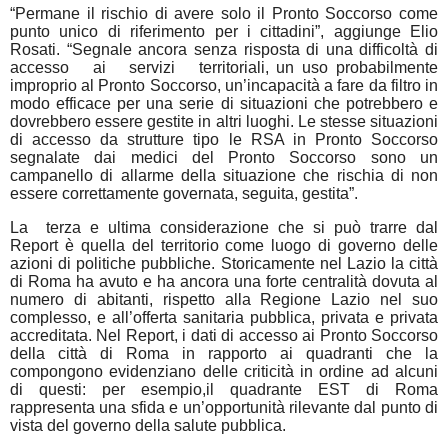
“Permane il rischio di avere solo il Pronto Soccorso come
punto unico di riferimento per i
cittadini”, aggiunge Elio
Rosati. “Segnale ancora senza risposta di una difficoltà di
accesso
ai
servizi
territoriali, un uso probabilmente
improprio al Pronto Soccorso, un’incapacità a fare da filtro in
modo efficace per una serie di situazioni che potrebbero e
dovrebbero essere gestite in altri luoghi. Le stesse situazioni
di accesso da strutture tipo le RSA in Pronto Soccorso
segnalate dai medici del Pronto Soccorso sono un
campanello di allarme della situazione che rischia di non
essere correttamente governata, seguita, gestita”.
La
terza e ultima considerazione che si può trarre dal
Report è quella del territorio come luogo di governo delle
azioni di politiche pubbliche. Storicamente nel Lazio la città
di Roma ha avuto e ha ancora una forte centralità dovuta al
numero di abitanti, rispetto alla Regione Lazio nel suo
complesso, e all’offerta sanitaria pubblica, privata e privata
accreditata. Nel Report, i dati di accesso ai Pronto Soccorso
della città di Roma in rapporto ai quadranti che la
compongono evidenziano delle criticità in ordine ad alcuni
di questi: per esempio,il
quadrante EST di Roma
rappresenta una sfida e un’opportunità rilevante dal punto di
vista del governo della salute pubblica.