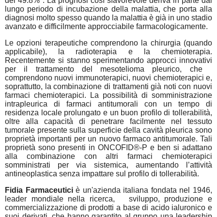
del 49.8%*. La prognosi così sfavorevole deriva in parte dal
lungo periodo di incubazione della malattia, che porta alla
diagnosi molto spesso quando la malattia è già in uno stadio
avanzato e difficilmente approcciabile farmacologicamente.
Le opzioni terapeutiche comprendono la chirurgia (quando
applicabile), la radioterapia e la chemioterapia.
Recentemente si stanno sperimentando approcci innovativi
per il trattamento del mesotelioma pleurico, che
comprendono nuovi immunoterapici, nuovi chemioterapici e,
soprattutto, la combinazione di trattamenti già noti con nuovi
farmaci chemioterapici. La possibilità di somministrazione
intrapleurica di farmaci antitumorali con un tempo di
residenza locale prolungato e un buon profilo di tollerabilità,
oltre alla capacità di penetrare facilmente nel tessuto
tumorale presente sulla superficie della cavità pleurica sono
proprietà importanti per un nuovo farmaco antitumorale. Tali
proprietà sono presenti in ONCOFID®-P e ben si adattano
alla combinazione con altri farmaci chemioterapici
somministrati per via sistemica, aumentando l’attività
antineoplastica senza impattare sul profilo di tollerabilità.
Fidia Farmaceutici
è un'azienda italiana fondata nel 1946,
leader mondiale nella ricerca,
sviluppo, produzione e
commercializzazione di prodotti a base di acido ialuronico e
suoi derivati, che hanno garantito al gruppo una leadership