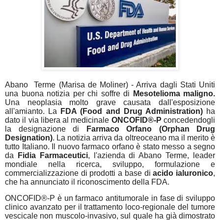
Abano
Terme (Marisa de Moliner) - Arriva dagli Stati Uniti
una buona notizia per chi soffre di
Mesotelioma maligno.
Una neoplasia molto grave causata dall'esposizione
all'amianto. La
FDA (Food and Drug Administration)
ha
dato il via libera al medicinale
ONCOFID®-P
concedendogli
la designazione di
Farmaco Orfano (Orphan Drug
Designation)
. La notizia arriva da oltreoceano ma il merito è
tutto Italiano. Il nuovo farmaco orfano è stato messo a segno
da
Fidia Farmaceutici
,
l'
azienda
di Abano Terme,
leader
mondiale nella
ricerca, sviluppo, formulazione e
commercializzazione di prodotti a base di
acido ialuronico
,
che ha
annuncia
to
il riconoscimento della FDA.
ONCOFID®-P è un farmaco antitumorale in fase di sviluppo
clinico avanzato per il trattamento loco-regionale del tumore
vescicale non muscolo-invasivo, sul quale ha già dimostrato