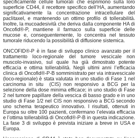
specificamente cellule tumorali che esprimono sulla loro
superficie CD44, il recettore specifico dell’HA, aumentando
significativamente la concentrazione intracellulare del
paclitaxel, e mantenendo un ottimo profilo di tollerabilità.
Inoltre, la mucoadesività che deriva dalla componente HA di
Oncofid®-P, mantiene il farmaco sulla superficie delle
mucose e, conseguentemente, lo concentra nel tessuto
tumorale riducendo la possibilità di diffusione sistemica.
ONCOFID®-P è in fase di sviluppo clinico avanzato per il
trattamento loco-regionale del tumore vescicale non
muscolo-invasivo, sul quale ha già dimostrato potente
efficacia e ottima tollerabilità. Negli ultimi anni l’efficacia
clinica di Oncofid®-P-B somministrato per via intravescicale
(loco-regionale) è stata valutata in uno studio di Fase 1 nel
carcinoma
in situ
(CIS) non responsivo a BCG per la
selezione della dose minima efficace; in uno studio di Fase
2 nel tumore papillare della vescica di basso grado e in uno
studio di Fase 1/2 nel CIS non responsivo a BCG secondo
uno schema terapeutico innovativo. I risultati, ottenuti in
Europa su oltre 100 pazienti, confermano l’elevata efficacia
e l’ottima tollerabilità di Oncofid®-P-B in questa indicazione.
La fase 3 di sviluppo è prevista iniziare a breve in USA e
Europa.