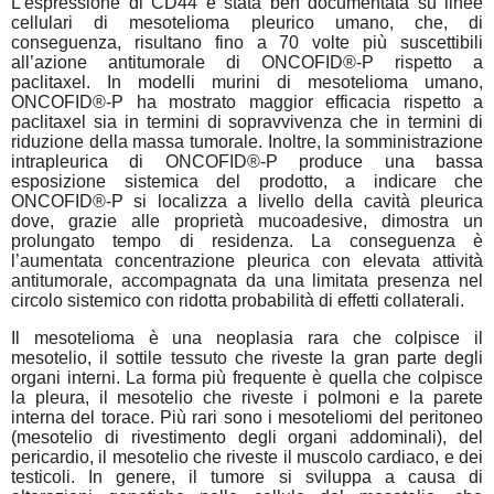
L’espressione di CD44 è stata ben documentata su linee
cellulari di mesotelioma pleurico umano, che, di
conseguenza, risultano fino a 70 volte più suscettibili
all’azione antitumorale di ONCOFID®-P rispetto a
paclitaxel. In modelli murini di mesotelioma umano,
ONCOFID®-P ha mostrato maggior efficacia rispetto a
paclitaxel sia in termini di sopravvivenza che in termini di
riduzione della massa tumorale. Inoltre, la
somministrazione
intrapleurica di ONCOFID®-P produce una bassa
esposizione sistemica del prodotto, a indicare che
ONCOFID®-P si localizza a livello della cavità pleurica
dove, grazie alle proprietà mucoadesive, dimostra un
prolungato tempo di residenza. La conseguenza è
l’aumentata concentrazione pleurica con elevata attività
antitumorale, accompagnata da una limitata presenza nel
circolo sistemico con ridotta probabilità di effetti collaterali.
Il mesotelioma è una neoplasia rara che colpisce il
mesotelio, il sottile tessuto che riveste la gran parte degli
organi interni. La forma più frequente è quella che colpisce
la pleura, il mesotelio che riveste i polmoni e la parete
interna del torace. Più rari sono i mesoteliomi del peritoneo
(mesotelio di rivestimento degli organi addominali), del
pericardio, il mesotelio che riveste il muscolo cardiaco, e dei
testicoli. In genere, il tumore si sviluppa a causa di