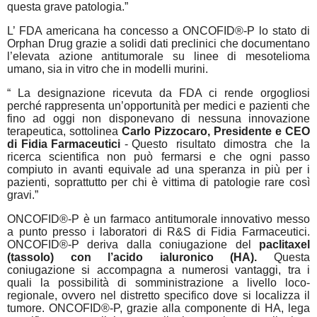
questa grave patologia.”
L’ FDA americana ha concesso a ONCOFID®-P lo stato di
Orphan Drug grazie a solidi dati preclinici che documentano
l’elevata azione antitumorale su linee di mesotelioma
umano, sia in vitro che in modelli murini.
“ La designazione ricevuta da FDA ci rende orgogliosi
perché rappresenta un’opportunità per medici e pazienti che
fino ad oggi non disponevano di nessuna innovazione
terapeutica, sottolinea
Carlo
Pizzocaro, Presidente e CEO
di Fidia Farmaceutici
- Questo
risultato
dimostra
che
la
ricerca
scientifica non può fermarsi e che ogni passo
compiuto in avanti equivale ad una speranza in più per i
pazienti, soprattutto per chi è vittima di patologie rare così
gravi.”
ONCOFID®-P è un farmaco antitumorale innovativo messo
a punto presso i laboratori di R&S di Fidia Farmaceutici.
ONCOFID®-P deriva dalla coniugazione del
paclitaxel
(tassolo) con l’acido ialuronico (HA).
Questa
coniugazione si accompagna a numerosi vantaggi, tra i
quali la possibilità di somministrazione a livello loco-
regionale, ovvero nel distretto specifico dove si localizza il
tumore. ONCOFID®-P, grazie alla componente di HA, lega