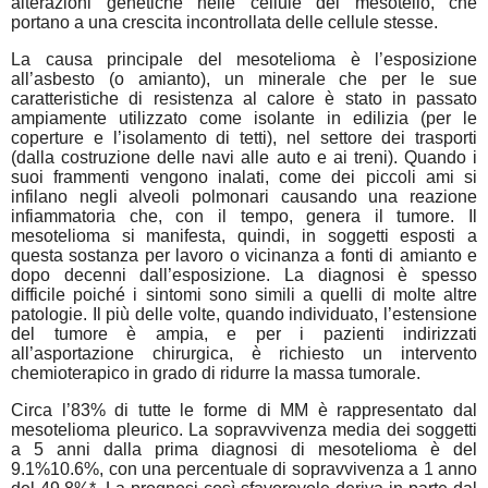
alterazioni genetiche nelle cellule del mesotelio, che
portano a una crescita incontrollata delle cellule stesse.
La causa principale del mesotelioma è l’esposizione
all’asbesto (o amianto), un minerale che per le sue
caratteristiche di resistenza al calore è stato in passato
ampiamente utilizzato come isolante in edilizia (per le
coperture e l’isolamento di tetti), nel settore dei trasporti
(dalla costruzione delle navi alle auto e ai treni). Quando i
suoi frammenti vengono inalati, come dei piccoli ami si
infilano negli alveoli polmonari causando una reazione
infiammatoria che, con il tempo, genera il tumore. Il
mesotelioma si manifesta, quindi, in soggetti esposti a
questa sostanza per lavoro o vicinanza a fonti di amianto e
dopo decenni dall’esposizione. La diagnosi è spesso
difficile poiché i sintomi sono simili a quelli di molte altre
patologie. Il più delle volte, quando individuato, l’estensione
del tumore è ampia, e per i pazienti indirizzati
all’asportazione chirurgica, è richiesto un intervento
chemioterapico in grado di ridurre la massa tumorale.
Circa l’83% di tutte le forme di MM è rappresentato dal
mesotelioma pleurico. La sopravvivenza media dei soggetti
a 5 anni dalla prima diagnosi di mesotelioma è del
9.1%10.6%, con una percentuale di sopravvivenza a 1 anno