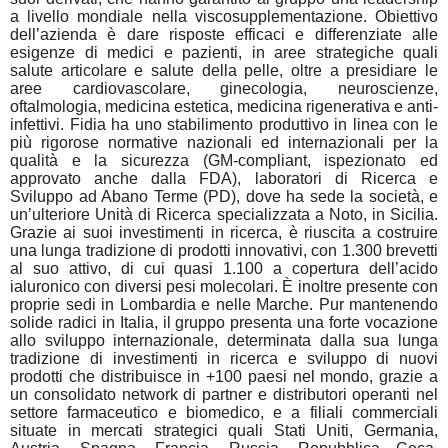
a livello mondiale nella viscosupplementazione. ​Obiettivo
dell’azienda è dare risposte efficaci e differenziate alle
esigenze di medici e pazienti, in aree strategiche quali
salute articolare e salute della pelle, oltre a presidiare le
aree cardiovascolare, ginecologia, neuroscienze,
oftalmologia, medicina estetica, medicina rigenerativa e anti-
infettivi.
Fidia ha uno stabilimento produttivo in linea con le
più rigorose normative nazionali ed internazionali per la
qualità e la sicurezza (GM-compliant, ispezionato ed
approvato anche dalla FDA), laboratori di Ricerca e
Sviluppo ad Abano Terme (PD), dove ha sede la società, e
un’ulteriore Unità di Ricerca specializzata a Noto, in Sicilia.
Grazie ai suoi investimenti in ricerca, è riuscita a costruire
una lunga tradizione di prodotti innovativi, con 1.300 brevetti
al suo attivo, di cui quasi 1.100 a copertura dell’acido
ialuronico con diversi pesi molecolari. È inoltre presente con
proprie sedi in Lombardia e nelle Marche. Pur mantenendo
solide radici in Italia, il gruppo presenta una forte vocazione
allo sviluppo internazionale, determinata dalla sua lunga
tradizione di investimenti in ricerca e sviluppo di nuovi
prodotti che distribuisce in +100 paesi nel mondo, grazie a
un consolidato network di partner e distributori operanti nel
settore farmaceutico e biomedico, e a filiali commerciali
situate in mercati strategici quali Stati Uniti, Germania,