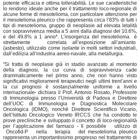
potente efficacia e ottima tollerabilità. Le sue caratteristiche
lo rendono ideale anche per il trattamento loco-regionale di
alcune forme di mesotelioma, con particolare attenzione per
il mesotelioma pleurico che rappresenta circa l’83% di tutti i
tipi di mesotelioma, gruppo di neoplasie ad elevata letalità
con sopravvivenza media a 5 anni dalla diagnosi del 10.6%,
e del 49.8% a 1 anno*. L’insorgenza del mesotelioma
è
strettamente
correlata all’esposizione all’amianto
(asbesto), utilizzato come isolante in molti settori industriali,
dall’edilizia all’industria aereo-navale, alla metallurgia. ​
“Si tratta di neoplasie già in stadio avanzato al momento
della diagnosi, la cui curva di sopravvivenza cade
drammaticamente nel primo anno, che non hanno visto
significativi miglioramenti terapeutici negli ultimi trent’anni e
la cui prognosi è sostanzialmente uniforme a livello
internazionale- dichiara il Prof. Antonio Rosato, Professore
di Immunologia presso l’Università di Padova e Direttore
dell’UOC di Immunologia e Diagnostica Molecolare
Oncologica (IDMO), nonchè Direttore Scientifico Vicario,
dell’Istituto Oncologico Veneto IRCCS che ha condotto le
prove precliniche e sviluppato il concetto di loco-regionalità
per l’applicazione del farmaco - Il possibile
utilizzo di
Oncofid-P
nella
terapia
del mesotelioma pleurico
rappresenta un importantissimo progresso nel trattamento di