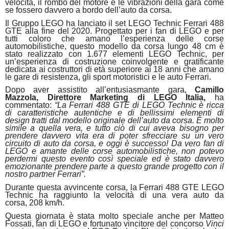
velocità, il rombo del motore e le vibrazioni della gara come
se fossero davvero a bordo dell’auto da corsa.
Il Gruppo LEGO ha lanciato il set LEGO Technic Ferrari 488
GTE alla fine del 2020. Progettato per i fan di LEGO e per
tutti coloro che amano l’esperienza delle corse
automobilistiche, questo modello da corsa lungo 48 cm è
stato realizzato con 1.677 elementi LEGO Technic, per
un’esperienza di costruzione coinvolgente e gratificante
dedicata ai costruttori di età superiore ai 18 anni che amano
le gare di resistenza, gli sport motoristici e le auto Ferrari.
Dopo aver assistito all’entusiasmante gara,
Camillo
Mazzola, Direttore Marketing di LEGO Italia,
ha
commentato:
“La Ferrari 488 GTE di LEGO Technic è ricca
di caratteristiche autentiche e di bellissimi elementi di
design tratti dal modello originale dell’auto da corsa. È molto
simile a quella vera, e tutto ciò di cui aveva bisogno per
prendere davvero vita era di poter sfrecciare su un vero
circuito di auto da corsa, e oggi è successo! Da vero fan di
LEGO e amante delle corse automobilistiche, non potevo
perdermi questo evento così speciale ed è stato davvero
emozionante prendere parte a questo grande progetto con il
nostro partner Ferrari”.
Durante questa avvincente corsa, la Ferrari 488 GTE LEGO
Technic ha raggiunto la velocità di una vera auto da
corsa, 208 km/h.
Questa giornata è stata molto speciale anche per Matteo
Fossati, fan di LEGO e fortunato vincitore del concorso
Vinci