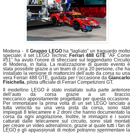
Modena
-
Il
Gruppo LEGO
ha “tagliato” un traguardo molto
speciale: il set LEGO Technic
Ferrari 488 GTE
"AF Corse
#51" ha avuto l’onore di sfrecciare sul leggendario Circuito
di Modena, in Italia. La realizzazione di questo evento è
stata possibile grazie a un team di circa 20 persone, che ha
installato la versione di mattoncini dell’auto da corsa su una
vera Ferrari 488 GTE, guidata per l’occasione da
Giancarlo
Fisichella
, pilota ufficiale di Ferrari Competizioni GT.
Il modellino LEGO è stato installato sulla parte anteriore
dell’auto da corsa grazie a un braccio
meccanico appositamente progettato per questa occasione.
Per immortalare la prima volta di un set LEGO lanciato a
tutta velocità su una vera pista da corsa, sono stati
impiegati 8 telecamere e 2 droni che hanno documentato la
corsa da ogni angolazione. Inoltre, le immagini e i suoni
catturati dalle telecamere sul circuito, sono stati montati
per creare un video adrenalinico, grazie al quale tutti i fan di
LEGO e gli appassionati di motori potranno sperimentare la