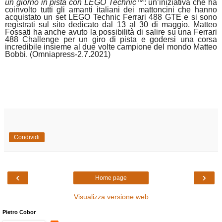
un giorno in pista con LEGO Technic™
: un’iniziativa che ha
coinvolto tutti gli amanti italiani dei mattoncini che hanno
acquistato un set LEGO Technic Ferrari 488 GTE e si sono
registrati sul sito dedicato dal 13 al 30 di maggio. Matteo
Fossati ha anche avuto la possibilità di salire su una Ferrari
488 Challenge per un giro di pista e godersi una corsa
incredibile insieme al due volte campione del mondo Matteo
Bobbi. (Omniapress-2.7.2021)
Condividi
‹
›
Home page
Visualizza versione web
Pietro Cobor