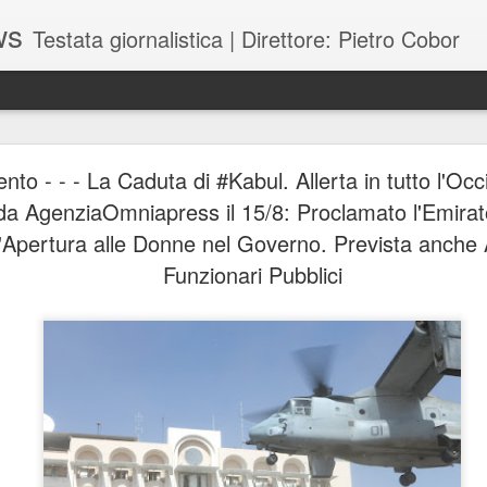
ws
Testata giornalistica | Direttore: Pietro Cobor
BUONE F
JUL
to - - - La Caduta di #Kabul. Allerta in tutto l'O
28
da AgenziaOmniapress il 15/8: Proclamato l'Emirato
l'Apertura alle Donne nel Governo. Prevista anche 
Funzionari Pubblici