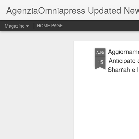
AgenziaOmniapress Updated Ne
Magazine
HOME PAGE
Aggiornamen
AUG
Anticipato 
15
Shari'ah e 