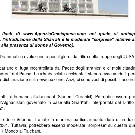
 flash di www.AgenziaOmniapress.com nel quale si anticipa
, l'introduzione della Shari'ah e le moderate "sorprese" relative a
 alla presenza di donne al Governo).
Drammatica evoluzione a pochi giorni dal ritiro delle truppe degli 
#USA
i parlano di fuga incontrollata dal Paese degli stranieri e di molti cittad
adroni del Paese. Le 
#Ambasciate
 occidentali stanno evacuando il per
dichiarazione sulla evacuazione. Anzi, ci sono voci di possibili accordi
onti - è in mano ai 
#Talebani
 (Studenti Coranici). Potrebbe essere pr
ell'Afghanistan governato in base alla Shariʿah, interpretata dal Diritt
21. 
ne delle 
#donne
  trattate in maniera particolarmente dura e crudel
2001. Tuttavia, potrebbero esserci moderate "sorprese" su questa que
o il Mondo ai Talebani.