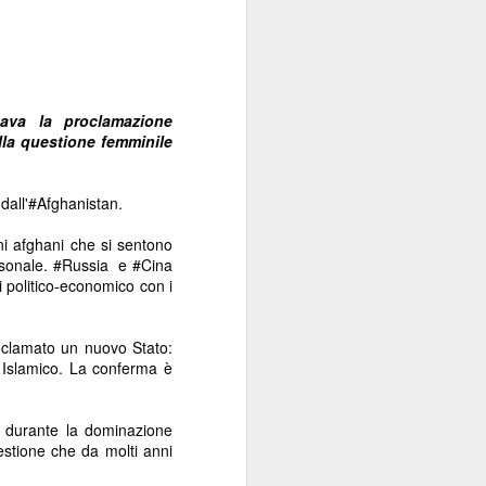
va la proclamazione 
lla questione femminile 
 dall'
#Afghanistan
.
ini afghani che si sentono 
sonale. 
#Russia
  e 
#Cina
 politico-economico con i 
oclamato un nuovo Stato: 
o Islamico. La conferma è 
e durante la dominazione 
stione che da molti anni 