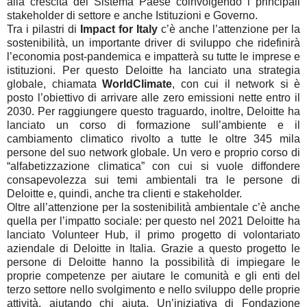
alla crescita del Sistema Paese coinvolgendo i principali
stakeholder di settore e anche Istituzioni e Governo.
Tra i pilastri di
Impact for Italy
c’è anche l’attenzione per la
sostenibilità, un importante driver di sviluppo che ridefinirà
l’economia post-pandemica e impatterà su tutte le imprese e
istituzioni. Per questo Deloitte ha lanciato una strategia
globale, chiamata
WorldClimate
, con cui il network si è
posto l’obiettivo di arrivare alle zero emissioni nette entro il
2030. Per raggiungere questo traguardo, inoltre, Deloitte ha
lanciato un corso di formazione sull’ambiente e il
cambiamento climatico rivolto a tutte le oltre 345 mila
persone del suo network globale. Un vero e proprio corso di
“alfabetizzazione climatica” con cui si vuole diffondere
consapevolezza sui temi ambientali tra le persone di
Deloitte e, quindi, anche tra clienti e stakeholder.
Oltre all’attenzione per la sostenibilità ambientale c’è anche
quella per l’impatto sociale: per questo nel 2021 Deloitte ha
lanciato Volunteer Hub, il primo progetto di volontariato
aziendale di Deloitte in Italia. Grazie a questo progetto le
persone di Deloitte hanno la possibilità di impiegare le
proprie competenze per aiutare le comunità e gli enti del
terzo settore nello svolgimento e nello sviluppo delle proprie
attività, aiutando chi aiuta. Un’iniziativa di Fondazione