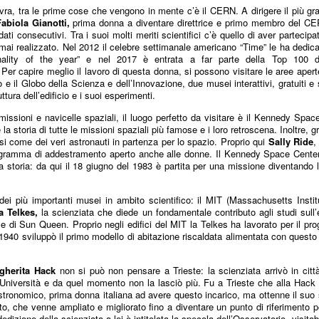
a, tra le prime cose che vengono in mente c’è il CERN. A dirigere il più gra
Collectibles (Oggetti
Ricerca Infermieristica
JUL
JUL
abiola Gianotti,
prima donna a diventare direttrice e primo membro del CE
16
14
da Collezione):
Italiana: Rosario
dati consecutivi. Tra i suoi molti meriti scientifici c’è quello di aver parteci
Mercato Mondiale a
Caruso (MultiMedica)
ai realizzato. Nel 2012 il celebre settimanale americano “Time” le ha dedica
onality of the year” e nel 2017 è entrata a far parte della Top 100 d
628 Miliardi di Dollari
entra nella "Top 2%
 Per capire meglio il lavoro di questa donna, si possono visitare le aree aper
Entro il 2031. In
Scientists 2025" di
o
e il
Globo della Scienza e dell’Innovazione
, due musei interattivi, gratuiti e
Crescita l'Interesse
Stanford University ed
uttura dell’edificio e i suoi esperimenti.
della Gen Z. Il
Elsevier
missioni e navicelle spaziali, il luogo perfetto da visitare è il Kennedy Sp
RiminiComix
la storia di tutte le missioni spaziali più famose e i loro retroscena. Inoltre, gr
Rosario Caruso
Internet: Italia al 15mo Posto nel Mondo per la Qualità
UL
si come dei veri astronauti in partenza per lo spazio. Proprio qui
Sally Ride
,
Milano - Il mercato globale dei
7
della Rete. Al Primo Posto l'Estonia. La Classifica di
ogramma di addestramento aperto anche alle donne. Il Kennedy Space Center
Milano - Un importante
collectibles, oggetti da collezione
97 Paesi della eSIM Saily
a storia: da qui il 18 giugno del 1983 è partita per una missione diventando
riconoscimento internazionale
che spaziano dalle card alle action
premia un infermiere italiano e, in
lano - Secondo il nuovo Indice di connettività internet stilato dall'app
figure, dai gadget alle edizioni
generale, la ricerca infermieristica
IM per i viaggi Saily, l'Italia si colloca al 15° posto della classifica
i più importanti musei in ambito scientifico: il MIT (Massachusetts Insti
speciali, dal vinile ai videogiochi
“made in Italy”.
ndiale. Sul podio troviamo l'Estonia, seguita da Lituania, Danimarca,
a Telkes,
la scienziata che diede un fondamentale contributo agli studi sull’
fisici, ha superato i 496 miliardi di
 di Sun Queen. Proprio negli edifici del MIT la Telkes ha lavorato per il
prog
rtogallo e Francia. Per il secondo anno consecutivo, è stata
dollari nel 2025 e, secondo le
1940 sviluppò il primo modello di abitazione riscaldata alimentata con questo t
fettuata una valutazione sulla rete internet di 97 Paesi in base a criteri
analisi di Market Decipher, società
ali sicurezza informatica, qualità, accessibilità economica e libertà.
di ricerca di mercato specializzata
in settori emergenti, è destinato a
gherita Hack
non si può non pensare a Trieste: la scienziata arrivò in città 
raggiungere i 628 miliardi entro il
l’Università e da quel momento non la lasciò più. Fu a Trieste che alla Hack 
Astronomico, prima donna italiana ad avere questo incarico, ma ottenne il su
2031.
Hockey: il 4 Luglio "Ritrovo Devils 2026" a Quinto de
UL
tuto, che venne ampliato e migliorato fino a diventare un punto di riferimento pe
3
Stampi (Rozzano). Incontro con i Tifosi dei Campioni
edizione della scienziata a lei è intitolata la specola dell’Osservatorio, visita