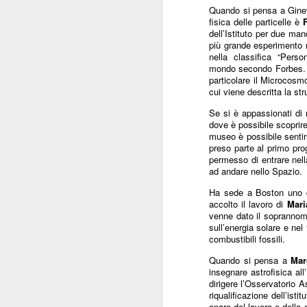
Quando si pensa a Ginevr
ANISAP Lombardia:
JUL
fisica delle particelle è
F
23
Pietro Potestio
dell’Istituto per due man
Confermato
più grande esperimento m
nella classifica “Pers
Presidente. I Privati
mondo secondo
Forbes
.
Accreditati al SSN
particolare il
Microcosm
Rappresentano il 40%
cui viene descritta la str
del Servizio Sanitario
Se si è appassionati di 
Lombardo
dove è possibile scoprire 
J
museo è possibile sentir
Pietro Potestio
preso parte al primo pr
permesso di entrare nell
Monza - Pietro Potestio è stato
ad andare nello Spazio.
Mi
confermato Presidente di ANISAP
eS
Ha sede a Boston uno de
Lombardia, Associazione
mo
accolto il lavoro di
Mari
Regionale delle Istituzioni
venne dato il soprannome
Po
Sanitarie Ambulatoriali Private e
sull’energia solare
e nel 
ef
accreditate al SSN.
combustibili fossili.
qu
Potestio, 52 anni, è Fondatore e
Quando si pensa a
Mar
Amministratore dal 2002 dello
insegnare astrofisica al
dirigere l’Osservatorio 
Studio Radiologico “Città di
J
riqualificazione dell’isti
Parabiago”, in provincia di Milano.
onore del lavoro e della d