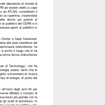
nde laboratorio al mondo di
Sordocecità e
JUL
RN ad essere eletto a capo
10
Disabilità
pato ad ATLAS, considerato il
Psicosensoriale:
to la copertina, inserendola
elle donne più potenti al
Presentato il Bilancio
te al pubblico del CERN e in
Sociale 2025 di
 sempre aperti al pubblico in
Fondazione Lega del
Filo d'Oro. Aumentano
ace Center a Cape Canaveral,
a 73 Milioni di Euro
azie alle aree interattive del
 astronauta statunitense, ha
(+12%) le Donazioni
 è anche il luogo che le ha
Milano – Il 2025 conferma il
 la prima donna statunitense
percorso di crescita della
Fondazione Lega del Filo d'Oro,
tute of Technology), che ha
che continua ad ampliare la
energia solare, tanto che le
propria capacità di risposta ai
etto universitario di ricerca
bisogni delle persone sordocieche
ipo di energia, al posto dei
e con pluridisabilità
psicosensoriale, rafforzando la
all’inizio degli anni 60 per
presenza sul territorio nazionale e
venne affidato il compito di
investendo nello sviluppo dei
o successo più grande con la
servizi, dell'organizzazione e delle
r gli studi di astrofisica. In
relazioni.
bile e aperta al pubblico, che