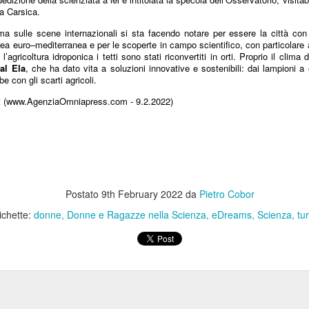
Anni '80/'90
ia Carsica.
lano (Massimiliano Bordignon) - Milano si prepara a riabbracciare una
 ma sulle scene internazionali si sta facendo notare per essere la città con 
rte fondamentale della propria storia hockeistica con il Ritrovo Devils
rea euro–mediterranea e per le scoperte in campo scientifico, con particolare a
26, in programma sabato 4 luglio 2026 al Celtic Soul di Quinto de
agricoltura idroponica i tetti sono stati riconvertiti in orti. Proprio il clima
ampi, Rozzano. L’iniziativa riporta al centro l’eredità dei Devils
al Ela
, che ha dato vita a soluzioni innovative e sostenibili: dai lampioni a
ssoneri, capaci tra fine anni ’80 e metà ’90 di costruire un palmarès
be con gli scarti agricoli.
ico: scudetti, trofei internazionali e un’identità che ha segnato il
t
(www.AgenziaOmniapress.com - 9.2.2022)
vimento italiano.
Comunicazione: Nasce "Be Closer" Agenzia Made in
UL
2
Italy che Sfida le Major Internazionali. Ricavi a 122
Milioni di Euro
lano (Marisa de Moliner) - Competere con le holding internazionali
Postato
9th February 2022
da
Pietro Cobor
lla comunicazione e raddoppiare in tre anni gli attuali ricavi annui
periori a 122 milioni di euro, un progetto ambizioso? Certo, ma
ichette:
donne
Donne e Ragazze nella Scienza
eDreams
Scienza
tu
alistico perché forte dell’evoluzione, cominciata dall’unione del gruppo
e, di Next Different e di Uniting, approda ora a Be Closer, la nuova
ommunication company italiana indipendente presentata a Milano al
ranco Parenti”.
Tumore al Polmone ALK-Positivo: Studio CROWN
UN
30
Conferma Sopravvivenza più Lunga con Lorlatinib di