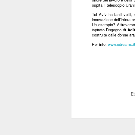
ospita il telescopio Uran
“Il 40% del Servizio sanitario
Mi
all’interno di Regione Lombardia -
Tel Aviv ha tanti volti,
pa
afferma Potestio - viene svolto dai
innovazione dell’intera a
20
privati accreditati.
Un esempio? Attraverso l’
St
ispirato l’ingegno di
Adit
ro
costruite dalle donne ara
un
Per info:
www.edreams.i
mo
J
Mi
de
su
Et
re
Sa
c
“F
J