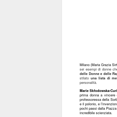
Milano (Maria Grazia Sirt
sei esempi di donne che
delle Donne e delle Ra
stilato
una lista di me
personalità.
Marie Skłodowska-Cur
prima donna a vincere 
professoressa della Sorb
e il polonio, e l’invenzio
pochi passi dalla Piazza
incredibile scienziata.