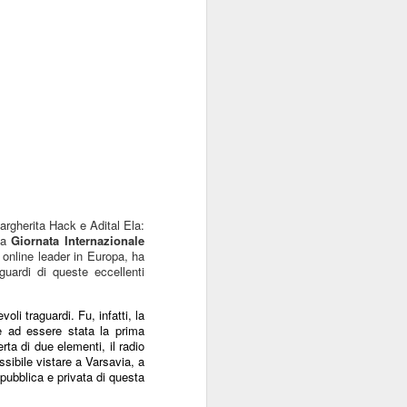
argherita Hack e Adital Ela:
lla
Giornata Internazionale
o online leader in Europa, ha
guardi di queste eccellenti
li traguardi. Fu, infatti, la
e ad essere stata la prima
ta di due elementi, il radio
ossibile vistare a Varsavia, a
pubblica e privata di questa