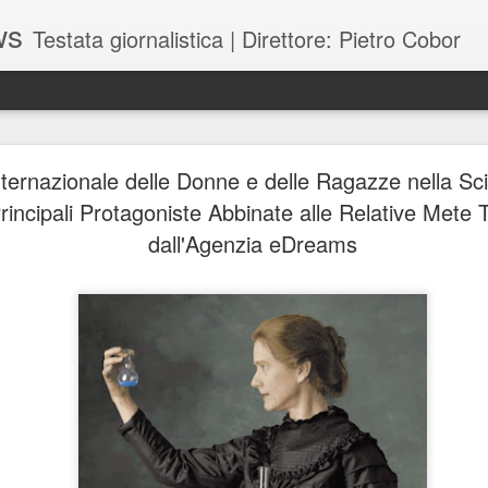
ws
Testata giornalistica | Direttore: Pietro Cobor
BUONE F
JUL
nternazionale delle Donne e delle Ragazze nella Sc
28
Principali Protagoniste Abbinate alle Relative Mete T
dall'Agenzia eDreams