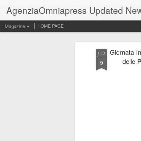
AgenziaOmniapress Updated Ne
Magazine
HOME PAGE
Giornata I
FEB
delle 
9