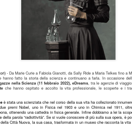
ori)
-
Da Marie Curie a Fabiola Gianotti, da Sally Ride a Maria Telkes fino a M
 hanno fatto la storia della scienza e continuano a farla. In occasione de
gazze nella Scienza (11 febbraio 2022), eDreams
, tra le agenzie di viaggi
te
che hanno ospitato e accolto la vita professionale, le scoperte e i tra
ie
è stata una scienziata che nel corso della sua vita ha collezionato innumerevo
due premi Nobel, uno in Fisica nel 1903 e uno in Chimica nel 1911, oltr
ona, ottenendo una cattedra in fisica generale. Infine dobbiamo a lei la scoper
ne della parola “radiottività”. Se si vuole conoscere di più sulla sua opera, è p
 della Città Nuova, la sua casa, trasformata in un museo che racconta la vita 