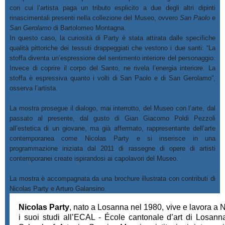
con cui l’artista paga un tributo esplicito a due degli altri dipinti
rinascimentali presenti nella collezione del Museo, ovvero
San Paolo
e
San Gerolamo
di Bartolomeo Montagna.
In questo caso, la curiosità di Party è stata attirata dalle specifiche
qualità pittoriche dei tessuti drappeggiati che vestono i due santi: “La
stoffa diventa un’espressione del sentimento interiore del personaggio.
Invece di coprire il corpo del Santo, ne rivela l’energia interiore. La
stoffa è espressiva quanto i volti di San Paolo e di San Gerolamo”,
osserva l’artista.
La mostra prosegue il dialogo, mai interrotto, del Museo con l’arte, dal
passato al presente, dal gusto di Gian Giacomo Poldi Pezzoli
all’estetica di un giovane, ma già affermato, rappresentante dell’arte
contemporanea come Nicolas Party e si inserisce in una
programmazione iniziata dal 2011 di rassegne di opere di artisti
contemporanei create ispirandosi ai capolavori del Museo.
La mostra è accompagnata da una brochure illustrata con contributi di
Nicolas Party e Arturo Galansino.
Nicolas Party
, nato a Losanna nel 1980, vive e lavora a
i suoi studi all’ECAL - École cantonale d’art di Losan