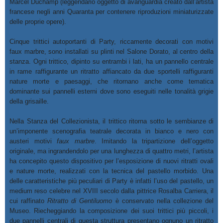
Marcel Duchamp (leggendario oggetto di avanguardia creato dall’artista
francese negli anni Quaranta per contenere riproduzioni miniaturizzate
delle proprie opere).
Cinque trittici autoportanti di Party, riccamente decorati con motivi
faux marbre, sono installati su plinti nel Salone Dorato, al centro della
stanza. Ogni trittico, dipinto su entrambi i lati, ha un pannello centrale
in rame raffigurante un ritratto affiancato da due sportelli raffiguranti
nature morte e paesaggi, che ritornano anche come tematica
dominante sui pannelli esterni dove sono eseguiti nelle tonalità grigie
della grisaille.
Nella Stanza del Collezionista, il trittico ritorna sotto le sembianze di
un’imponente scenografia teatrale decorata in bianco e nero con
austeri motivi
faux marbre
. Imitando la tripartizione dell’oggetto
originale, ma ingrandendolo per una lunghezza di quattro metri, l’artista
ha concepito questo dispositivo per l’esposizione di nuovi ritratti ovali
e nature morte, realizzati con la tecnica del pastello morbido. Una
delle caratteristiche più peculiari di Party è infatti l’uso del pastello, un
medium reso celebre nel XVIII secolo dalla pittrice Rosalba Carriera, il
cui raffinato
Ritratto di Gentiluomo
è conservato nella collezione del
Museo. Riecheggiando la composizione dei suoi trittici più piccoli, i
due pannelli centrali di questa struttura presentano ognuno un ritratto