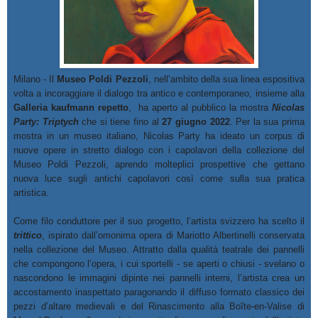
Milano - Il
Museo Poldi Pezzoli
, nell’ambito della sua linea espositiva
volta a incoraggiare il dialogo tra antico e contemporaneo, insieme alla
Galleria kaufmann repetto
, ha aperto al pubblico la mostra
Nicolas
Party: Triptych
che si tiene fino al
27 giugno 2022
. Per la sua prima
mostra in un museo italiano, Nicolas Party ha ideato un corpus di
nuove opere in stretto dialogo con i capolavori della collezione del
Museo Poldi Pezzoli, aprendo molteplici prospettive che gettano
nuova luce sugli antichi capolavori così come sulla sua pratica
artistica.
Come filo conduttore per il suo progetto, l’artista svizzero ha scelto il
trittico
, ispirato dall’omonima opera di Mariotto Albertinelli conservata
nella collezione del Museo. Attratto dalla qualità teatrale dei pannelli
che compongono l’opera, i cui sportelli - se aperti o chiusi - svelano o
nascondono le immagini dipinte nei pannelli interni, l’artista crea un
accostamento inaspettato paragonando il diffuso formato classico dei
pezzi d’altare medievali e del Rinascimento alla Boîte-en-Valise di