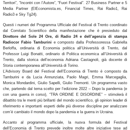
Territori”,
“Incontri con l’Autore”, “Fuori Festival”.
27 Business Partner e 5
Media Partner (ElEconomista.es, Financial Times,
Rai Radio1, Rai
Radio3 e Sky Tg24).
Questi i numeri del
Programma Ufficiale
del Festival di Trento coordinato
dal
Comitato Scientifico della
manifestazione
che è
presieduto dal
Direttore del Sole 24 Ore, di Radio 24 e dell’agenzia di stampa
Radiocor
Fabio
Tamburini
e composto
dalla Professoressa
Gabriella
Berloffa
, ordinaria di Economia
politica
all’Università di Trento, dal
Professor
Luigi Bonatti
, ordinario di Politica economica all’Università di
Trento,
dalla storica dell’economia
Adriana Castagnoli
, già docente di
Storia contemporanea all’Università di Torino.
L’
Advisory Board
del Festival dell’Economia di Trento è composto da
Tamburini e da
Lucia Annunziata, Paolo
Magri, Emma Marcegaglia,
Monica Mondardini, Giulio Sapelli, Giulio Tremonti.
Un programma vasto
che, partendo dal tema scelto per l’edizione 2022 –
Dopo la pandemia (e
con una
guerra in corso), “TRA ORDINE E DISORDINE”
– stimolerà il
dibattito tra le menti più brillanti del mondo
scientifico, gli opinion leader di
riferimento e importanti esperti delle più diverse discipline per analizzare
com’è cambiato il mondo dopo la pandemia e la
guerra in Ucraina
.
Accanto al programma ufficiale, la nuova formula del Festival
dell’Economia di Trento prevede inoltre
molte
altre iniziative
tese ad