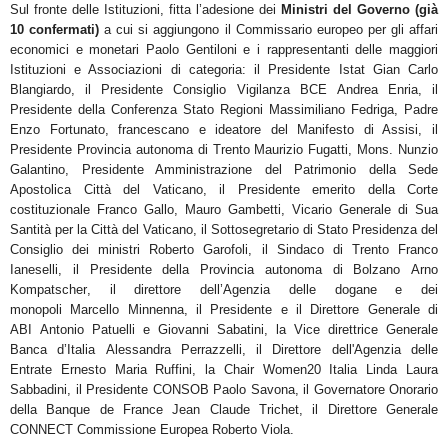
Sul fronte delle
Istituzioni
, fitta l’adesione dei
Ministri del Governo
(
già
10 confermati
)
a cui si aggiungono il
Commissario europeo per gli affari
economici e monetari
Paolo Gentiloni
e i rappresentanti delle maggiori
Istituzioni e Associazioni di categoria: il Presidente Istat
Gian Carlo
Blangiardo
, il Presidente Consiglio
Vigilanza BCE
Andrea Enria
, il
Presidente della Conferenza Stato Regioni
Massimiliano Fedriga
,
Padre
Enzo
Fortunato
, francescano e ideatore del Manifesto di Assisi, il
Presidente Provincia autonoma di Trento
Maurizio Fugatti
,
Mons. Nunzio
Galantino
, Presidente Amministrazione del Patrimonio della Sede
Apostolica
Città del Vaticano, il Presidente emerito della Corte
costituzionale
Franco Gallo
,
Mauro Gambetti
, Vicario
Generale di Sua
Santità per la Città del Vaticano, il Sottosegretario di Stato Presidenza del
Consiglio dei
ministri
Roberto Garofoli
, il Sindaco di Trento
Franco
Ianeselli
, il Presidente della Provincia autonoma di
Bolzano
Arno
Kompatscher
, il direttore dell’Agenzia delle dogane e dei
monopoli
Marcello Minnenna
, il
Presidente e il Direttore Generale di
ABI
Antonio Patuelli e Giovanni Sabatini
, la Vice direttrice Generale
Banca d’Italia
Alessandra Perrazzelli
, il Direttore dell'Agenzia delle
Entrate
Ernesto Maria Ruffini,
la Chair
Women20 Italia
Linda Laura
Sabbadini,
il Presidente CONSOB
Paolo Savona
, il Governatore Onorario
della
Banque de France
Jean Claude Trichet,
il Direttore Generale
CONNECT Commissione Europea
Roberto Viola
.