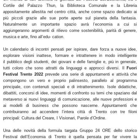
Cortile del Palazzo Thun, la Biblioteca
Comunale e la Libreria
appositamente allestita nel centro città, anche come spazio dedicato ai
più piccoli
grazie alle sue porte aperte sul pianeta della fantasia.
Naturalmente un importante spazio avrà
l’economia
a cui si
aggiungeranno argomenti di rilievo come
sostenibilità, parità di genere,
musica
e
arte
, fino all’
edu-
cation
.
Un calendario di incontri pensati per ispirare, dare forza a nuove idee,
esplorare visioni inattese, formare e
intrattenere in modo intelligente
il
pubblico degli studenti, dei giovani e delle famiglie e, più in generale,
tutti coloro che sono attratti da linguaggi e approcci diversi
. Il
Fuori
Festival Trento 2022
prevede una serie
di appuntamenti e attività che
compongono un vero e proprio palinsesto, parallelo al programma
principale,
con
contenuti speciali e di intrattenimento
. Isole didattiche,
dibattiti, concorsi di idee, momenti di confronto
su temi che spaziano dal
metaverso ai nuovi linguaggi di comunicazione, alle nuove professioni e
ai modelli
di business che possono nascerne. Appuntamenti che
contribuiranno ad accendere l’intera città di Trento con
tre filoni
principali
:
Cultura del Creare, I Visionari, Parole d’Ordine
.
Una delle novità della formula targata Gruppo 24 ORE dello storico
Festival dell’Economia di Trento è quella
pensata per
far vivere la