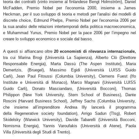
teoria dei contratti (vinto insieme al finlandese Bengt Holmström),
Daniel
McFadden
, Premio Nobel per l'economia 2000, insieme a James
Heckman, per il suo sviluppo di teoria
e metodi per l'analisi dei modelli di
discrete choice,
Edmund Phelps,
Premio Nobel per l'economia 2006 per
la sua analisi delle relazioni intertemporali della politica macroeconomica,
e
Muhammad Yunus,
Premio
Nobel per la pace 2006 per l’impegno nel
creare lo sviluppo economico e sociale dal basso.
A questi si affiancano
oltre
20 economisti di rilevanza internazionale
,
tra cui
Marina Brogi
(Università La
Sapienza)
,
Alberto Clò
(Direttore
Responsabile Energia),
Marta Dassù
(The Aspen Institute),
Maria
Demertzis,
(Bruegel),
Massimo Egidi
(Università LUISS Guido
Carli),
Jean Paul Fitoussi
(Columbia University),
Clemens
Fuest
(Ifo
Institute e Università di Monaco),
Marco Magnani
(Università LUISS
Guido Carli),
Donato
Masciandaro
, (Università Bocconi),
Thomas
Philippon
(New York University, Stern School of Business),
Dante
Roscini
(Harvard Business School),
Jeffrey Sachs
(Columbia University,
che insieme all’imprenditore
Andrea
Illy
lancerà il programma
della
Regenerative society foundation
),
Arrigo Sadun
(Tlsg),
Robert
Skidelsky
(Warwick University),
Davide Tabarelli
(Università Bocconi,
Nomisma Energia),
Yannis Varoufakis
(Università
di Atene),
Paola
Villa
(Università degli Studi di Trento)
.