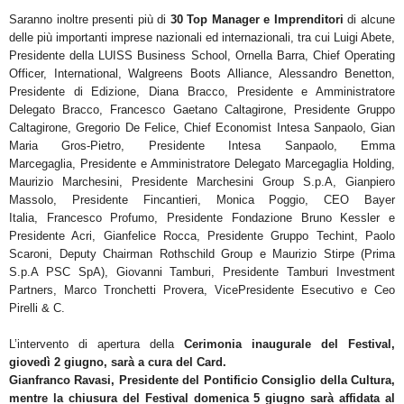
Saranno inoltre presenti
più di
30 Top Manager
e
Imprenditori
di alcune
delle più importanti imprese
nazionali ed internazionali, tra cui
Luigi Abete
,
Presidente della LUISS Business School,
Ornella Barra
, Chief
Operating
Officer, International, Walgreens Boots Alliance,
Alessandro Benetton
,
Presidente di Edizione,
Diana Bracco
,
Presidente e Amministratore
Delegato Bracco,
Francesco Gaetano Caltagirone
, Presidente
Gruppo
Caltagirone,
Gregorio De Felice
, Chief Economist Intesa Sanpaolo,
Gian
Maria Gros-Pietro
,
Presidente Intesa Sanpaolo,
Emma
Marcegaglia
,
Presidente e Amministratore Delegato Marcegaglia Holding,
Maurizio Marchesini
, Presidente Marchesini Group S.p.A,
Gianpiero
Massolo
, Presidente Fincantieri,
Monica
Poggio
,
CEO Bayer
Italia,
Francesco Profumo
, Presidente Fondazione Bruno Kessler e
Presidente Acri,
Gianfelice Rocca
, Presidente Gruppo Techint,
Paolo
Scaroni
, Deputy Chairman Rothschild Group e
Maurizio
Stirpe
(Prima
S.p.A PSC SpA),
Giovanni Tamburi
, Presidente Tamburi Investment
Partners,
Marco Tronchetti
Provera
,
VicePresidente Esecutivo e Ceo
Pirelli & C
.
L’intervento di apertura della
Cerimonia inaugurale del Festival,
giovedì 2 giugno, sarà a cura del
Card.
Gianfranco Ravasi
,
Presidente del Pontificio Consiglio della Cultura,
mentre la chiusura del Festival domenica
5 giugno sarà affidata al