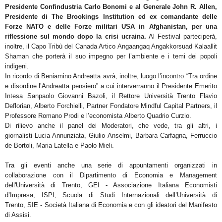
Presidente Confindustria
Carlo Bonomi
e al
Generale
John R. Allen
,
Presidente di
The Brookings Institution ed ex comandante delle
Forze NATO e delle Forze militari USA in Afghanistan, per
una
riflessione sul mondo dopo la crisi ucraina.
Al Festival parteciperà,
inoltre, il Capo Tribù del Canada Artico
Angaangaq Angakkorsuad Kalaallit
Shaman
che porterà il suo impegno per l’ambiente e i temi dei popoli
indigeni.
In ricordo di Beniamino Andreatta avrà, inoltre, luogo l’incontro “
Tra ordine
e disordine l’Andreatta pensiero
”
a cui interverranno il Presidente Emerito
Intesa Sanpaolo
Giovanni Bazoli
, il Rettore Università Trento
Flavio
Deflorian
,
Alberto Forchielli,
Partner Fondatore Mindful Capital Partners, il
Professore
Romano Prodi
e
l’economista
Alberto Quadrio Curzio
.
Di rilievo anche il
panel dei Moderatori
, che vede, tra gli altri, i
giornalisti
Lucia Annunziata, Giulio Anselmi,
Barbara Carfagna, Ferruccio
de Bortoli, Maria Latella e Paolo Mieli.
Tra gli eventi anche una serie di appuntamenti organizzati in
collaborazione con il
Dipartimento di Economia
e Management
dell'Università di Trento, GEI - Associazione Italiana Economisti
d’Impresa
,
ISPI
,
Scuola di
Studi Internazionali dell’Università di
Trento
,
SIE - Società Italiana di Economia
e con gli ideatori del
Manifesto
di Assisi
.