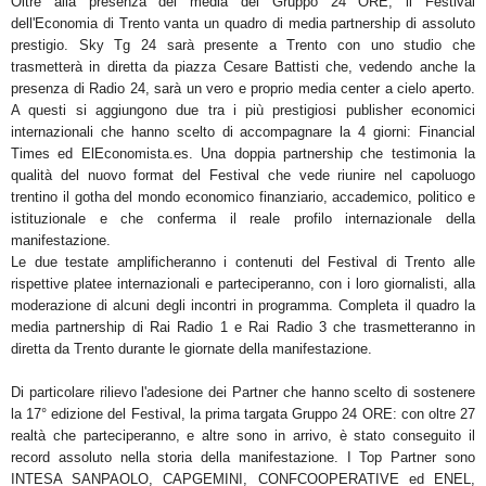
Oltre alla presenza dei media del Gruppo 24 ORE, il Festival
dell'Economia di Trento vanta un quadro di
media
partnership di assoluto
prestigio
.
Sky Tg 24
sarà presente a Trento con uno studio che
trasmetterà in diretta
da piazza Cesare Battisti che, vedendo anche la
presenza di
Radio 24, sarà un vero e proprio media center a
cielo aperto.
A questi si aggiungono
due tra i più prestigiosi publisher economici
internazionali
che hanno
scelto di accompagnare la 4 giorni:
Financial
Times
ed
ElEconomista.es
.
Una doppia partnership che testimonia la
qualità del nuovo format del Festival che vede riunire nel capoluogo
trentino il gotha del mondo economico finanziario, accademico, politico e
istituzionale e che conferma il
reale
profilo internazionale
della
manifestazione.
Le due testate amplificheranno i contenuti del Festival di Trento alle
rispettive platee internazionali e
parteciperanno, con i loro giornalisti, alla
moderazione di alcuni degli incontri in programma.
Completa il quadro la
media partnership di
Rai Radio 1 e Rai Radio 3
che trasmetteranno in
diretta da Trento
durante le giornate della manifestazione.
Di particolare rilievo l'adesione dei Partner che hanno scelto di sostenere
la 17° edizione del Festival, la prima
targata Gruppo 24 ORE
:
con oltre 27
realtà
che parteciperanno, e altre sono in arrivo, è stato conseguito il
record assoluto
nella storia della manifestazione.
I
Top Partner
sono
INTESA SANPAOLO, CAPGEMINI, CONFCOOPERATIVE ed ENEL,