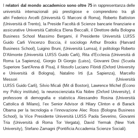
I
relatori dal mondo accademico sono oltre 75
in rappresentanza delle
università internazionali più
prestigiose e comprendono tra gli
altri
Federico Arcelli
(Università G Marconi di Roma),
Roberto Battiston
(Università di Trento), la Preside Facoltà di Scienze bancarie finanziarie e
assicurative Università Cattolica
Elena Beccalli
, il Direttore della Bologna
Business School
Massimo Bergami
, il Presidente Università LUISS
Guido Carli
Vincenzo Boccia,
il sociologo
Arthur Brooks
(Harvard
Business School),
Luigino Bruni
, (Università
Lumsa), il politologo
Roberto
D’Alimonte
(Università LUISS Guido Carli),
Rita d’Ecclesia
(Università di
Roma
La Sapienza),
Giorgio Di Giorgio
(Luiss),
Giovanni Dosi
(Scuola
Superiore Sant'Anna di Pisa), il filosofo
Luciano
Flòridi
(Oxford University
e Università di Bologna),
Natalino Irti
(La Sapienza),
Marcello
Messori
(Università
LUISS
Guido
Carli),
Silvio
Micali
(Mit
di
Boston),
Lawrence
Michel
(Econo
my
Policy
institute),
la
neuroscienziata
Kia Nobre
(Oxford University), il
professore di demografia e statistica
Alessandro Rosina
(Università
Cattolica di Milano), l’ex Senior Advisor di Hilary Clinton e di Barack
Obama per la tecnologia e
l’innovazione
Alec Ross
(Bologna Business
School), la Vice Presidente Università LUISS
Paola Severino,
Giovanni
Tria
(Università di Roma Tor Vergata),
David Yermak
(New York
University),
Stefano Zamagni
(Pontificia Accademia Scienze Sociali).