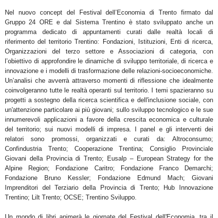
Nel nuovo concept del Festival dell’Economia di Trento firmato dal
Gruppo 24 ORE e dal Sistema Trentino è
stato sviluppato anche un
programma dedicato di
appuntamenti curati dalle realtà locali di
riferimento del
territorio Trentino:
Fondazioni, Istituzioni, Enti di ricerca,
Organizzazioni del terzo settore e Associazioni di
categoria, con
l’obiettivo di approfondire le dinamiche di sviluppo territoriale, di ricerca e
innovazione e i
modelli di trasformazione delle relazioni-socioeconomiche.
Un’analisi che avverrà attraverso momenti di
riflessione che idealmente
coinvolgeranno tutte le realtà operanti sul territorio. I temi spazieranno su
progetti
a sostegno della ricerca scientifica e dell'inclusione sociale, con
un'attenzione particolare ai più giovani; sullo
sviluppo tecnologico e le sue
innumerevoli applicazioni a favore della crescita economica e culturale
del
territorio; sui nuovi modelli di impresa. I panel e gli interventi dei
relatori sono promossi, organizzati e curati
da:
Altroconsumo;
Confindustria Trento; Cooperazione Trentina; Consiglio Provinciale
Giovani della Provincia
di Trento; Eusalp – European Strategy for the
Alpine Region; Fondazione Caritro; Fondazione Franco Demarchi;
Fondazione Bruno Kessler; Fondazione Edmund Mach; Giovani
Imprenditori del Terziario della Provincia di
Trento; Hub Innovazione
Trentino; Lilt Trento; OCSE; Trentino Sviluppo.
Un mondo di libri animerà le giornate del Festival dell'Economia, tra il