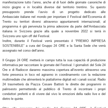
manifestazione tutto l’anno
, anche al di fuori delle giornate canoniche di
inizio
giugno e in località diverse dal territorio trentino. Su questo
presupposto prende l’avvio di un
progetto
dedicato alle
Ambasciate
italiane nel mondo
per importare il Festival dell’Economia di
Trento su territori
diversi attraverso
appuntamenti internazionali;
al
programma
è già pervenuta la
prima adesione
da parte
dell’
Ambasciata
italiana in Svizzera
grazie alla quale
a
novembre 2022 si terrà in
Svizzera
uno spin off del
Festival
.
Inoltre, durante il Festival verrà presentato il “
PREMIO IMPRESA
SOSTENIBILE
” a cura del Gruppo 24 ORE e
la Santa Sede che verrà
assegnato nel corso dell’anno.
Il Gruppo 24 ORE metterà in campo tutta la sua capacità di produzione
informativa per raccontare le giornate
del Festival. I giornalisti del
Sole 24
Ore e di Radiocor
daranno massima copertura all’evento attraverso una
forte presenza in loco ed agiranno in coordinamento con la
redazione
multimediale
che alimenterà le
piattaforme digitali ed i canali social
.
Radio
24
trasmetterà da Piazza Cesare Battisti le dirette dei programmi in
palinsesto permettendo al pubblico
di Trento di incontrare i propri
conduttori preferiti e di vivere dal vivo le emozioni della radio live e del
dietro
le quinte.