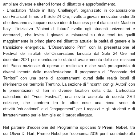
ampliare diverse e ulteriori forme di dibattito e approfondimento.
-
L’hackaton “Made in Italy Challenge
”, organizzato in collaborazione
con
Financial Times
e
Il Sole 24 Ore,
rivolto a
giovani innovatori under 35
che dovranno sviluppare nuove idee di business per il rilancio del
Made in
Italy.
L’iniziativa “
Visioni di futuro
” rivolta agli studenti universitari e
dottorandi, che invita i giovani a misurarsi
su due temi tra quelli
maggiormente in primo piano nel dibattito attuale: la parità di genere e la
transi
zione energetica.
“L’Osservatorio Pnrr”
con
la presentazione al
Festival dei risultati dell’Osservatorio lanciato dal Sole 24
Ore nel
dicembre 2021 per monitorare lo stato di avanzamento delle sei missioni
del Piano nazionale di
ripresa e resilienza e che sarà protagonista di
diversi incontri della manifestazione.
Il programma di “
Economie dei
Territori
” con una serie di appuntamenti curati dalle realtà locali di
rife
rimento del territorio Trentino.
La sezione di “
Incontri con gli Autori
” con
le presentazioni di libri in diverse location della città.
L’articolato
calendario del “
Fuori Festival
”, una novità assoluta di questa XVII
edizione, che conterrà tra
le altre cose una ricca serie di
attività
‘educational’ e di “engagement” per i ragazzi e gli studenti e di
intrattenimento
per le
famiglie
ed il
target allargato
.
Nel parterre d’eccezione del Programma spiccano
9 Premi Nobel
, tra
cui
Oliver D. Hart
, Premio Nobel per
l'economia 2016 per il contributo alla