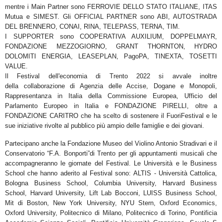
mentre i
Main Partner
sono
FERROVIE DELLO STATO ITALIANE, ITAS
Mutua e SIMEST.
Gli
OFFICIAL PARTNER
sono ABI, AUTOSTRADA
DEL BRENNERO, CONAI, RINA, TELEPASS, TERNA, TIM.
I
SUPPORTER
sono COOPERATIVA AUXILIUM, DOPPELMAYR,
FONDAZIONE MEZZOGIORNO, GRANT THORNTON,
HYDRO
DOLOMITI ENERGIA, LEASEPLAN, PagoPA, TINEXTA, TOSETTI
VALUE.
Il Festival dell'economia di Trento 2022 si avvale inoltre
della
collaborazione
di Agenzia delle Accise, Dogane
e Monopoli,
Rappresentanza in Italia della Commissione Europea, Ufficio del
Parlamento Europeo in Italia
e FONDAZIONE PIRELLI, oltre a
FONDAZIONE CARITRO che ha scelto di sostenere il
FuoriFestival
e le
sue
iniziative rivolte al pubblico più ampio delle famiglie e dei giovani.
Partecipano anche la
Fondazione Museo del Violino Antonio Stradivari
e
il
Conservatorio “F.A. Bonporti”
di Trento
per gli appuntamenti musicali che
accompagneranno le giornate del Festival.
Le
Università
e le
Business
School
che hanno aderito al Festival sono:
ALTIS - Università Cattolica,
Bologna
Business School, Columbia University, Harvard Business
School, Harvard University, Lift Lab Bocconi, LUISS
Business School,
Mit di Boston, New York University, NYU Stern, Oxford Economics,
Oxford University,
Politecnico di Milano, Politecnico di Torino, Pontificia