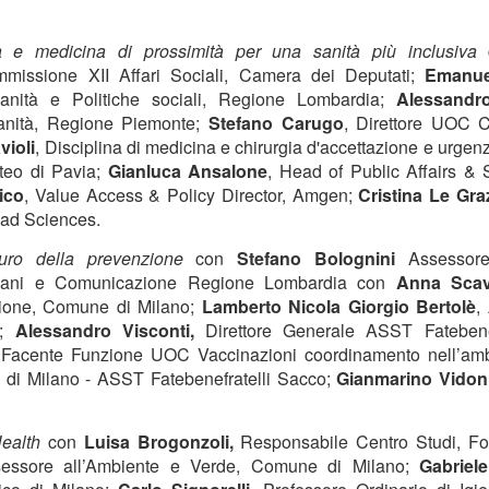
Anni '80/'90
lano (Massimiliano Bordignon) - Milano si prepara a riabbracciare una
a e medicina di prossimità per una sanità più inclusiva
rte fondamentale della propria storia hockeistica con il Ritrovo Devils
mmissione XII Affari Sociali, Camera dei Deputati;
Emanue
26, in programma sabato 4 luglio 2026 al Celtic Soul di Quinto de
anità e Politiche sociali, Regione Lombardia;
Alessandr
ampi, Rozzano. L’iniziativa riporta al centro l’eredità dei Devils
nità, Regione Piemonte;
Stefano Carugo
, Direttore UOC Ca
ssoneri, capaci tra fine anni ’80 e metà ’90 di costruire un palmarès
violi
, Disciplina di medicina e chirurgia d'accettazione e urg
ico: scudetti, trofei internazionali e un’identità che ha segnato il
vimento italiano.
tteo di Pavia;
Gianluca Ansalone
, Head of Public Affairs & S
ico
, Value Access & Policy Director, Amgen;
Cristina Le Graz
Comunicazione: Nasce "Be Closer" Agenzia Made in
UL
ead Sciences.
2
Italy che Sfida le Major Internazionali. Ricavi a 122
uturo della prevenzione
con
Stefano Bolognini
Assessore 
Milioni di Euro
iovani e Comunicazione Regione Lombardia con
Anna Scav
lano (Marisa de Moliner) - Competere con le holding internazionali
uzione, Comune di Milano;
Lamberto Nicola Giorgio Bertolè
,
lla comunicazione e raddoppiare in tre anni gli attuali ricavi annui
o;
Alessandro Visconti,
Direttore Generale ASST Fatebene
periori a 122 milioni di euro, un progetto ambizioso? Certo, ma
e Facente Funzione UOC Vaccinazioni coordinamento nell’amb
alistico perché forte dell’evoluzione, cominciata dall’unione del gruppo
e, di Next Different e di Uniting, approda ora a Be Closer, la nuova
tà di Milano - ASST Fatebenefratelli Sacco;
Gianmarino Vidon
ommunication company italiana indipendente presentata a Milano al
ranco Parenti”.
Health
con
Luisa Brogonzoli,
Responsabile Centro Studi, Fo
Tumore al Polmone ALK-Positivo: Studio CROWN
UN
ssore all’Ambiente e Verde, Comune di Milano;
Gabriele
30
Conferma Sopravvivenza più Lunga con Lorlatinib di