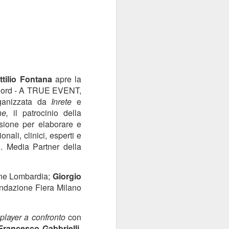
ttilio Fontana
apre la
e Nord - A TRUE EVENT,
rganizzata da
Inrete
e
ne,
il patrocinio della
sione per elaborare e
nali, clinici, esperti e
i. Media Partner della
one Lombardia;
Giorgio
ondazione Fiera Milano
 player a confronto
con
Francesco Gabbrielli
,