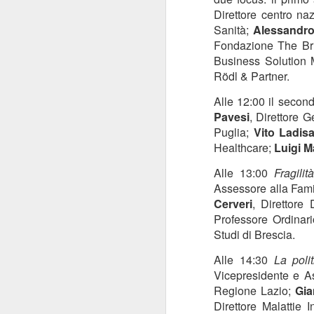
ANISAP Lombardia:
Direttore centro naz
JUL
23
Pietro Potestio
Sanità;
Alessandro
Fondazione The Br
Confermato
Business Solution
Presidente. I Privati
Rödl & Partner.
Accreditati al SSN
Rappresentano il 40%
Alle 12:00 il secon
del Servizio Sanitario
Pavesi
, Direttore 
Lombardo
Puglia;
Vito Ladis
J
Pietro Potestio
Healthcare;
Luigi M
Monza - Pietro Potestio è stato
Alle 13:00
Fragilit
Mi
confermato Presidente di ANISAP
Assessore alla Fami
eS
Lombardia, Associazione
Cerveri
, Direttor
mo
Regionale delle Istituzioni
Professore Ordinari
Po
Sanitarie Ambulatoriali Private e
Studi di Brescia.
ef
accreditate al SSN.
qu
Alle 14:30
La polit
Potestio, 52 anni, è Fondatore e
Vicepresidente e A
Amministratore dal 2002 dello
Regione Lazio;
Gia
Studio Radiologico “Città di
J
Parabiago”, in provincia di Milano.
Direttore Malattie 