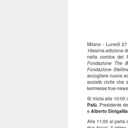
Milano - Lunedì 27
16esima edizione d
nella cornice del
Fondazione The B
Fondazione Stellin
accogliere nuove sol
società civile che 
kermesse true-news.
Si inizia alle 10:00
Palù
, Presidente de
e
Alberto Sinigallia
Alle 11:00 si parla 
due focus: il primo