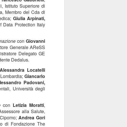
Sordocecità e
, Istituto Superiore di
JUL
10
Disabilità
a, Membro del Cda di
edica;
Giulia Arpinati,
Psicosensoriale:
 Data Protection Italy
Presentato il Bilancio
Sociale 2025 di
Fondazione Lega del
tomazione
con
Giovanni
Filo d'Oro. Aumentano
ettore Generale AReSS
a 73 Milioni di Euro
istratore Delegato GE
(+12%) le Donazioni
idente Dedalus.
Milano – Il 2025 conferma il
Alessandra Locatelli
percorso di crescita della
Fondazione Lega del Filo d'Oro,
e Lombardia;
Giancarlo
che continua ad ampliare la
lessandro Padovani,
propria capacità di risposta ai
tali, Università degli
bisogni delle persone sordocieche
e con pluridisabilità
psicosensoriale, rafforzando la
e
con
Letizia Moratti
,
presenza sul territorio nazionale e
Assessore alla Salute,
investendo nello sviluppo dei
e Cipomo;
Andrea Gori
servizi, dell'organizzazione e delle
gico di Fondazione The
relazioni.