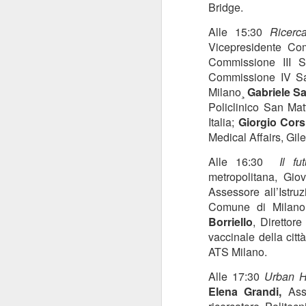
Bridge.
“Il 40% del Servizio sanitario
Mi
all’interno di Regione Lombardia -
Alle 15:30
Ricerc
pa
afferma Potestio - viene svolto dai
Vicepresidente Co
20
privati accreditati.
Commissione III S
St
Commissione IV Sa
ro
Milano¸
Gabriele Sa
un
mo
Policlinico San Ma
Italia;
Giorgio Cors
J
Medical Affairs, Gil
Alle 16:30
Il f
metropolitana, G
Mi
Assessore all’Istr
de
Comune di Milan
su
Borriello
,
Direttor
re
Sa
vaccinale della cit
c
ATS Milano.
“F
Alle 17:30
Urban 
J
Elena Grandi,
Asse