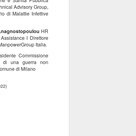
ene e Sanità Pubblica
hnical Advisory Group,
o di Malattie Infettive
 Anagnostopoulou
HR
ssistance I Direttore
ManpowerGroup Italia.
esidente Commissione
o di una guerra non
Comune di Milano
022)