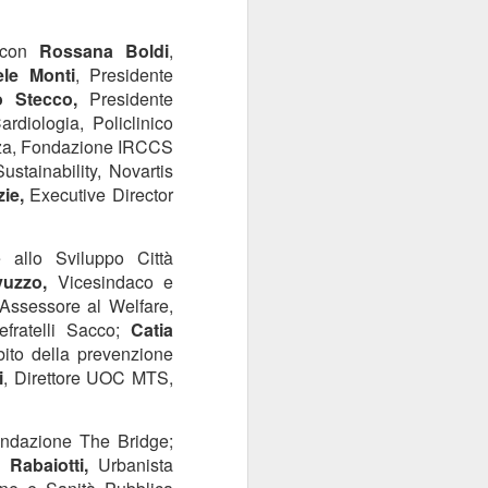
con
Rossana Boldi
,
le Monti
, Presidente
o Stecco,
Presidente
rdiologia, Policlinico
enza, Fondazione IRCCS
ustainability, Novartis
ie,
Executive Director
allo Sviluppo Città
uzzo,
Vicesindaco e
 Assessore al Welfare,
fratelli Sacco;
Catia
ito della prevenzione
i
, Direttore UOC MTS,
ndazione The Bridge;
 Rabaiotti,
Urbanista