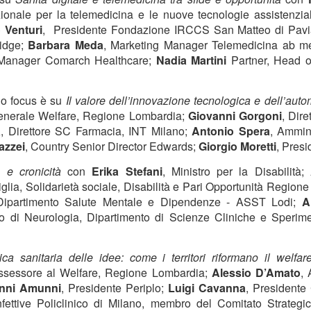
Collectibles (Oggetti
Ricerca Infermieristica
ionale per la telemedicina e le nuove tecnologie assistenziali
JUL
JUL
16
14
da Collezione):
Italiana: Rosario
 Venturi
,
Presidente Fondazione IRCCS San Matteo di Pavi
idge;
Barbara Meda
, Marketing Manager Telemedicina ab m
Mercato Mondiale a
Caruso (MultiMedica)
 Manager Comarch Healthcare;
Nadia Martini
Partner, Head of
628 Miliardi di Dollari
entra nella "Top 2%
Entro il 2031. In
Scientists 2025" di
Crescita l'Interesse
Stanford University ed
do focus è su
Il valore dell’innovazione tecnologica e dell’au
della Gen Z. Il
Elsevier
Generale Welfare, Regione Lombardia;
Giovanni Gorgoni
, Dir
RiminiComix
Rosario Caruso
Internet: Italia al 15mo Posto nel Mondo per la Qualità
a
, Direttore SC Farmacia, INT Milano;
Antonio Spera
, Ammin
UL
Milano - Il mercato globale dei
7
azzei
, Country Senior Director Edwards;
Giorgio Moretti
, Pres
della Rete. Al Primo Posto l'Estonia. La Classifica di
Milano - Un importante
collectibles, oggetti da collezione
97 Paesi della eSIM Saily
riconoscimento internazionale
che spaziano dalle card alle action
à e cronicità
con
Erika Stefani
, Ministro per la Disabilità;
premia un infermiere italiano e, in
lano - Secondo il nuovo Indice di connettività internet stilato dall'app
figure, dai gadget alle edizioni
glia, Solidarietà sociale, Disabilità e Pari Opportunità Region
generale, la ricerca infermieristica
IM per i viaggi Saily, l'Italia si colloca al 15° posto della classifica
speciali, dal vinile ai videogiochi
e Dipartimento Salute Mentale e Dipendenze - ASST Lodi;
A
“made in Italy”.
ndiale. Sul podio troviamo l'Estonia, seguita da Lituania, Danimarca,
fisici, ha superato i 496 miliardi di
o di Neurologia, Dipartimento di Scienze Cliniche e Sperimen
rtogallo e Francia. Per il secondo anno consecutivo, è stata
dollari nel 2025 e, secondo le
fettuata una valutazione sulla rete internet di 97 Paesi in base a criteri
analisi di Market Decipher, società
ali sicurezza informatica, qualità, accessibilità economica e libertà.
di ricerca di mercato specializzata
ica sanitaria delle idee: come i territori riformano il welfar
in settori emergenti, è destinato a
ssessore al Welfare, Regione Lombardia;
Alessio D’Amato
, 
raggiungere i 628 miliardi entro il
nni Amunni
, Presidente Periplo;
Luigi Cavanna
, President
2031.
Hockey: il 4 Luglio "Ritrovo Devils 2026" a Quinto de
UL
Infettive Policlinico di Milano, membro del Comitato Strate
3
Stampi (Rozzano). Incontro con i Tifosi dei Campioni