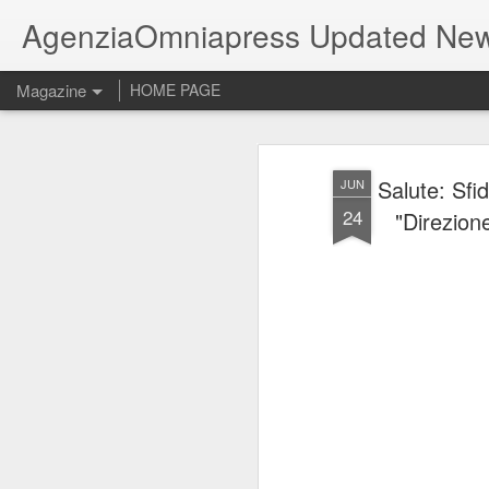
AgenziaOmniapress Updated Ne
Magazine
HOME PAGE
Salute: Sfi
JUN
24
"Direzione