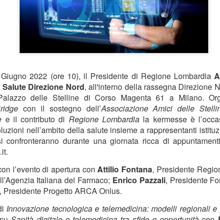
 Giugno 2022 (ore 10), il Presidente di Regione Lombardia
A
i
Salute Direzione Nord
, all'interno della rassegna Direzion
 Palazzo delle Stelline di Corso Magenta 61 a Milano. O
ridge
con il sostegno dell’
Associazione Amici delle Stelli
e
e il contributo di
Regione Lombardia
la kermesse è l’occa
uzioni nell’ambito della salute insieme a rappresentanti istituzio
si confronteranno durante una giornata ricca di appuntament
it.
 con l’evento di apertura con
Attilio Fontana
, Presidente Regi
ll’Agenzia Italiana del Farmaco;
Enrico Pazzali
, Presidente F
, Presidente Progetto ARCA Onlus.
di
Innovazione tecnologica e telemedicina: modelli regionali e
 su
Sanità digitale e telemedicina tra sfide e opportunità
con