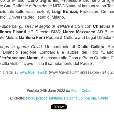
nico di Milano;
Carlo Signorelli,
Professore Ordinario di Igi
Pfizer
ute San Raffaele e Presidente NITAG National Immunization Tec
azionale sulle vaccinazioni;
Luigi Bonizzi,
Professore Ordinari
lano – Nel corso di un incontro stampa è stato annunciato che, a
ici, Università degli studi di Milano.
tte anni dall’avvio, lo studio CROWN conferma che lorlatinib offre la
opravvivenza libera da progressione (PFS) più lunga mai documentata
 sfide per gli HR nel segno di welfare e CSR
con
Christina
l tumore del polmone non a piccole cellule (NSCLC) ALK-positivo
linora Pisanti
HR Director BMS;
Marzo Mazzucco
AD Blue A
vanzato.
ale Mutua;
Marilena Ferri
People & Culture and Legal Director 
 dopo la guerra Covid
. Un confronto di
Giulio Gallera
, Pr
Giornata Mondiale del Microbioma (27 Giugno 2026):
 Bilancio Regione Lombardia e autore del libro “Diari
UN
26
Pierfrancesco Maran
, Assessore alla Casa e Piano Quartieri 
Danone Italia e ADI (Associazione Italiana di
e città visibili. Dove inizia il cambiamento del Paese”.
Dietetica e Nutrizione Clinica) Lanciano Premio per la
Ricerca. 1 Italiano su 2 Soffre di Disturbi Intestinali: il
n diretta su
www.true-news.it
(www.AgenziaOmniapress.com - 24.6.2
Rimedio è l'Alimentazione Sana
lano – In occasione della Giornata Mondiale del Microbioma (27
iugno 2026) e del sessantesimo anniversario della presenza di Danone
Postato
24th June 2022
da
Pietro Cobor
 Italia, è stato presentato a Milano il Premio Danone ADI Dieta,
crobiota e Salute, nato dalla collaborazione tra Danone Italia e ADI,
Etichette:
Nord
politica sanitaria
Regione Lombardia
Salute
sociazione Italiana di Dietetica e Nutrizione Clinica, con l'obiettivo di
lorizzare il contributo dei ricercatori impegnati nello studio delle
Emotiva (Exhibit Design), Lancia emotiva EVENTI
UN
lazioni tra nutrizione, microbiota intestinale e salute.