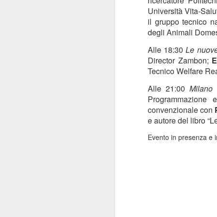
ricercatore Politec
Università Vita-Sal
il gruppo tecnico n
Mi
degli Animali Domest
se
s
Alle 18:30
Le nuove
ne
Director Zambon;
E
a
Tecnico Welfare Re
Alle 21:00
Milano
Programmazione e
J
convenzionale con
e autore del libro “L
Evento in presenza e i
Mi
g
in
Mi
As
va
J
re