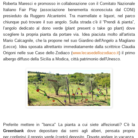
Roberta Maresci e promosso in
collaborazione con il Comitato Nazionale
Italiano Fair Play (associazione benemerita riconosciuta dal CONI)
presieduto da Ruggero Alcanterini. Tra marmellate e
liquori, nel parco
chiunque può trovare il suo angolo. Sulla strada c'è
il “Prendi & pianta”,
l’angolo dedicato al dono verde (plant present o take go plant) dove
scegliere la propria pianta da portare via. Idea piaciuta molto all'artista
Mario Calcagnile, che la propone nel suo Giardino dell'Angelo a Magliano
(Lecce). Idea sposata altrettanto immediatamente dalla scrittrice Claudia
Origoni nelle sue C
ase dello Zodiaco (
www.lecasedellozodiaco.it
) il primo
albergo diffuso della Sicilia a Modica, città patrimonio dell'Unesco.
Preferite mettere in "banca" La pianta a cui siete affezionati? C'è la
Greenbank
dove depositare dai semi agli alberi, pensata proprio
per
conferirvi il proprio verde (conto) deposito. Dovete andare in vacanza