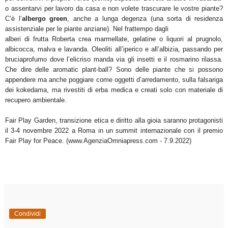
o assentarvi per lavoro da casa e non volete trascurare le vostre
piante?
C’è l’
albergo green
, anche a lunga degenza (una sorta di
residenza
assistenziale per le piante anziane). Nel frattempo dagli
alberi di frutta Roberta crea marmellate, gelatine o liquori al
prugnolo,
albicocca, malva e lavanda. Oleoliti all’iperico e all’albizia, passando per
bruciaprofumo dove l’elicriso manda via gli
insetti e il rosmarino rilassa.
Che dire delle aromatic plant-ball? Sono
delle piante che si possono
appendere ma anche poggiare come
oggetti d’arredamento, sulla falsariga
dei kokedama, ma rivestiti di
erba medica e creati solo con materiale di
recupero ambientale.
Fair
Play Garden, transizione etica e diritto alla gioia saranno
protagonisti
il 3-4 novembre 2022 a Roma in un summit internazionale con il
premio
Fair Play for Peace. (www.AgenziaOmniapress.com - 7.9.2022)
Condividi