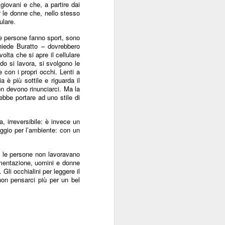
giovani e che, a partire dai
Sordocecità e
JUL
r le donne che, nello stesso
10
Disabilità
ulare.
Psicosensoriale:
 le persone fanno sport, sono
Presentato il Bilancio
hiede Buratto – dovrebbero
olta che si apre il cellulare
Sociale 2025 di
o si lavora, si svolgono le
Fondazione Lega del
 con i propri occhi. Lenti a
Filo d'Oro. Aumentano
 è più sottile e riguarda il
on devono rinunciarci. Ma la
a 73 Milioni di Euro
rebbe portare ad uno stile di
(+12%) le Donazioni
Milano – Il 2025 conferma il
, irreversibile: è invece un
percorso di crescita della
aggio per l’ambiente: con un
Fondazione Lega del Filo d'Oro,
che continua ad ampliare la
propria capacità di risposta ai
ta le persone non lavoravano
bisogni delle persone sordocieche
limentazione, uomini e donne
 Gli occhialini per leggere il
e con pluridisabilità
on pensarci più per un bel
psicosensoriale, rafforzando la
presenza sul territorio nazionale e
investendo nello sviluppo dei
servizi, dell'organizzazione e delle
relazioni.