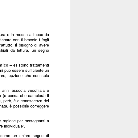
ttura e la messa a fuoco da
tanare con il braccio i fogli
ttutto, il bisogno di avere
hiali da lettura, un segno
lmico
– esistono trattamenti
ni può essere sufficiente un
ulare, opzione che non solo
0 anni associa vecchiaia e
e (o pensa che cambierà) il
ne, però, è a conoscenza del
inata, è possibile correggere
a ragione per rassegnarsi a
e individuale”.
to come un chiaro segno di