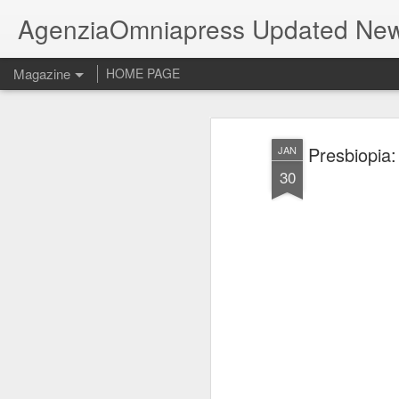
AgenziaOmniapress Updated Ne
Magazine
HOME PAGE
Presbiopia:
JAN
30