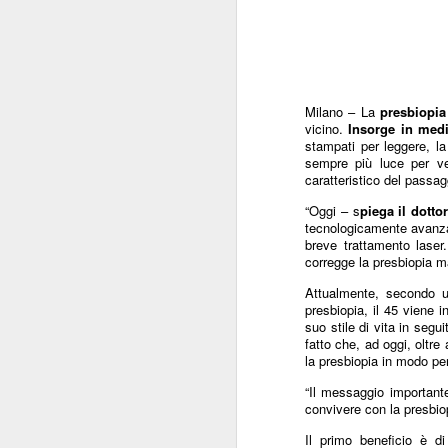
Milano – La
presbiopia
vicino.
Insorge in medi
stampati per leggere, l
sempre più luce per ve
caratteristico del passagg
“Oggi – s
piega il dotto
tecnologicamente avanzati
breve trattamento laser.
corregge la presbiopia ma 
Attualmente, secondo u
presbiopia, il 45 viene 
suo stile di vita in seg
fatto che, ad oggi, oltre
la presbiopia in modo pe
“Il messaggio importante
convivere con la presbiop
Il primo beneficio è d