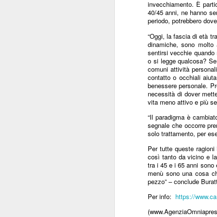
invecchiamento. È partic
ANISAP Lombardia:
JUL
40/45 anni, ne hanno sem
23
Pietro Potestio
periodo, potrebbero dove
Confermato
“Oggi, la fascia di età t
Presidente. I Privati
dinamiche, sono molto a
sentirsi vecchie quando n
Accreditati al SSN
o si legge qualcosa? Sen
Rappresentano il 40%
comuni attività personal
del Servizio Sanitario
contatto o occhiali aiut
benessere personale. Pro
Lombardo
J
necessità di dover metter
Pietro Potestio
vita meno attivo e più se
“Il paradigma è cambiato
Monza - Pietro Potestio è stato
segnale che occorre pren
Mi
confermato Presidente di ANISAP
solo trattamento, per ese
eS
Lombardia, Associazione
mo
Regionale delle Istituzioni
Per tutte queste ragioni
Po
Sanitarie Ambulatoriali Private e
così tanto da vicino e l
ef
accreditate al SSN.
tra i 45 e i 65 anni sono 
qu
menù sono una cosa che 
pezzo” – conclude Burat
Potestio, 52 anni, è Fondatore e
Amministratore dal 2002 dello
Per info:
https://www.ca
Studio Radiologico “Città di
J
Parabiago”, in provincia di Milano.
(www.AgenziaOmniapress