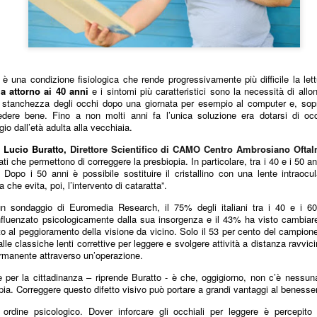
è una condizione fisiologica che rende progressivamente più difficile la le
a attorno ai 40 anni
e i sintomi più caratteristici sono la necessità di allon
a stanchezza degli occhi dopo una giornata per esempio al computer e, sopra
dere bene. Fino a non molti anni fa l’unica soluzione era dotarsi di occ
io dall’età adulta alla vecchiaia.
r Lucio Buratto,
Direttore Scientifico di CAMO Centro Ambrosiano Ofta
 che permettono di correggere la presbiopia. In particolare, tra i 40 e i 50 an
 Dopo i 50 anni è possibile sostituire il cristallino con una lente intraoc
che evita, poi, l’intervento di cataratta”.
n sondaggio di Euromedia Research, il 75% degli italiani tra i 40 e i 6
influenzato psicologicamente dalla sua insorgenza e il 43% ha visto cambiar
uito al peggioramento della visione da vicino. Solo il 53 per cento del campio
 alle classiche lenti correttive per leggere e svolgere attività a distanza ravvic
rmanente attraverso un’operazione.
 per la cittadinanza – riprende Buratto - è che, oggigiorno, non c’è nessun
ia. Correggere questo difetto visivo può portare a grandi vantaggi al benesser
i ordine psicologico. Dover inforcare gli occhiali per leggere è percepi