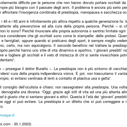
olarmente difficile per le persone che non hanno dovuto portare occhiali da 
Collectibles (Oggetti
Ricerca Infermieristica
JUL
JUL
pre più bisogno con il passare degli anni. Il problema è ancora più serio pe
16
14
da Collezione):
Italiana: Rosario
r affrontare l’insorgenza combinata di presbiopia, menopausa e secchezza oc
Mercato Mondiale a
Caruso (MultiMedica)
ra i 45 e i 65 anni è infinitamente più attiva rispetto a qualche generazione fa:
628 Miliardi di Dollari
entra nella "Top 2%
ttente alla prevenzione ed alla cura della propria persona. Perché – si c
on lo sono? Perché rinunciare alla propria autonomia o sentirsi limitate ogni v
Entro il 2031. In
Scientists 2025" di
za considerare che gli occhiali sono come le stampelle: delle protesi. Quand
Crescita l'Interesse
Stanford University ed
i e famigliari, oppure quando si praticano degli sport, è sempre meglio vedere
della Gen Z. Il
Elsevier
ano, certo, ma non equivalgono. Il secondo beneficio nel trattare la presbiopia
prio perché hanno uno stile di vita dinamico e sportivo, ‘i giovani presbiti’ n
RiminiComix
Rosario Caruso
Internet: Italia al 15mo Posto nel Mondo per la Qualità
UL
e e togliere gli occhiali e il velo di tristezza di chi si sente invecchiare pot
Milano - Il mercato globale dei
7
della Rete. Al Primo Posto l'Estonia. La Classifica di
dentario”.
Milano - Un importante
collectibles, oggetti da collezione
97 Paesi della eSIM Saily
riconoscimento internazionale
 – prosegue il dottor Buratto –. La presbiopia non è più sintomo di vecchiaia
che spaziano dalle card alle action
premia un infermiere italiano e, in
dersi cura della propria indipendenza visiva. E poi, non trascuriamo il vant
lano - Secondo il nuovo Indice di connettività internet stilato dall'app
figure, dai gadget alle edizioni
mpio, si evitano centinaia di lenti a contatto di plastica usa e getta”.
generale, la ricerca infermieristica
IM per i viaggi Saily, l'Italia si colloca al 15° posto della classifica
speciali, dal vinile ai videogiochi
“made in Italy”.
ndiale. Sul podio troviamo l'Estonia, seguita da Lituania, Danimarca,
fisici, ha superato i 496 miliardi di
 il consiglio dell’oculista è chiaro: non rassegnatevi alla presbiopia. Una vol
rtogallo e Francia. Per il secondo anno consecutivo, è stata
dollari nel 2025 e, secondo le
a demografia era diversa. “Oggi, grazie agli stili di vita ed una più attenta a
fettuata una valutazione sulla rete internet di 97 Paesi in base a criteri
analisi di Market Decipher, società
ed è giusto che si sentano giovani e attivi. Questa è l’età dei ‘giovani’ presbiti.
ali sicurezza informatica, qualità, accessibilità economica e libertà.
di ricerca di mercato specializzata
oggi si può evitare. La presbiopia è un difetto che si può correggere e n
to.
in settori emergenti, è destinato a
raggiungere i 628 miliardi entro il
mospa.it/
2031.
Hockey: il 4 Luglio "Ritrovo Devils 2026" a Quinto de
UL
3
Stampi (Rozzano). Incontro con i Tifosi dei Campioni
.com - 30.1.2023)