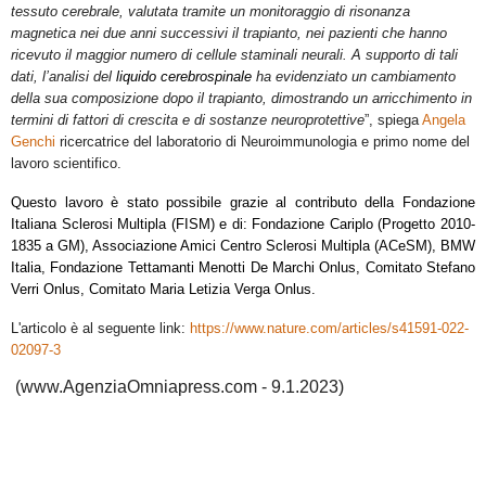
tessuto cerebrale, valutata tramite un monitoraggio di risonanza
magnetica nei due anni successivi il trapianto, nei pazienti che hanno
ricevuto il maggior numero di cellule staminali neurali. A supporto di tali
dati, l’analisi del
liquido cerebrospinale
ha evidenziato un cambiamento
della sua composizione dopo il trapianto, dimostrando un arricchimento in
termini di fattori di crescita e di sostanze neuroprotettive
”, spiega
Angela
Genchi
ricercatrice del laboratorio di Neuroimmunologia e primo nome del
lavoro scientifico.
Questo lavoro è stato possibile grazie al contributo della Fondazione
Italiana Sclerosi Multipla (FISM) e di: Fondazione Cariplo (Progetto 2010-
1835 a GM), Associazione Amici Centro Sclerosi Multipla (ACeSM), BMW
Italia, Fondazione Tettamanti Menotti De Marchi Onlus, Comitato Stefano
Verri Onlus, Comitato Maria Letizia Verga Onlus.
L'articolo è al seguente link:
https://www.nature.com/articles/s41591-022-
02097-3
(www.AgenziaOmniapress.com - 9.1.2023)