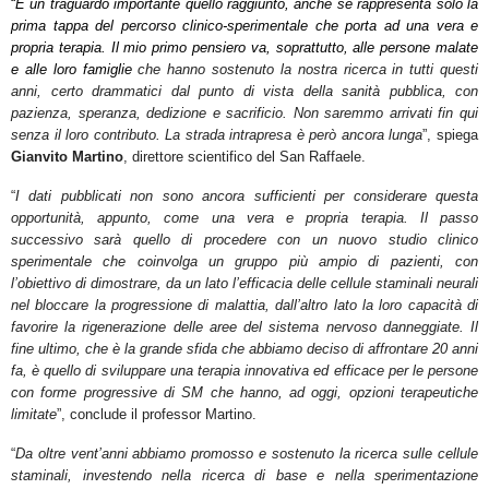
“
É
un traguardo importante quello raggiunto, anche se rappresenta solo la
prima tappa del percorso clinico-sperimentale che porta ad una vera e
propria terapia. Il mio primo pensiero va, soprattutto, alle persone malate
e alle loro famiglie
che hanno sostenuto la nostra ricerca in tutti questi
anni, certo drammatici dal punto di vista della sanità pubblica, con
pazienza, speranza, dedizione e sacrificio. Non saremmo arrivati fin qui
senza il loro contributo. La strada intrapresa è però ancora lunga
”, spiega
Gianvito Martino
, direttore scientifico del San Raffaele.
“
I dati pubblicati non sono ancora sufficienti per considerare questa
opportunità, appunto, come una vera e propria terapia. Il passo
successivo
sarà quello di procedere con un nuovo studio clinico
sperimentale che coinvolga un gruppo più ampio di pazienti, con
l’obiettivo di dimostrare, da un lato l’efficacia delle cellule staminali neurali
nel bloccare la progressione di malattia, dall’altro lato la loro capacità di
favorire la rigenerazione delle aree del sistema nervoso danneggiate. Il
fine ultimo, che è la grande sfida che abbiamo deciso di affrontare 20 anni
fa, è quello di sviluppare una terapia innovativa ed efficace per le persone
con forme progressive di SM che hanno, ad oggi, opzioni terapeutiche
limitate
”, conclude il professor Martino.
“
Da oltre vent’anni abbiamo promosso e sostenuto la ricerca sulle cellule
staminali, investendo nella ricerca di base e nella sperimentazione