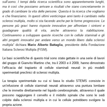
sull’uomo. I tempi della ricerca scientifica sono apparentemente lunghi,
ma è così che possiamo arrivare a risultati che siano concretamente in
grado di cambiare la vita delle persone. Questa è la ricerca che vogliamo
e che finanziamo. In questi ultimi venticinque anni tanto è cambiato nella
sclerosi multipla, molto si sta facendo anche per le forme progressive. Le
persone più gravi hanno risposte innovative per affrontare i sintomi e
guadagnare qualità di vita, anche attraverso la riabilitazione.
Continueremo a sviluppare queste ricerche con le cellule staminali e gli
altri progetti innovativi per andare verso un mondo libero dalla sclerosi
multipla
” dichiara
Mario Alberto Battaglia
, presidente della Fondazione
Italiana Sclerosi Multipla (FISM).
Le basi scientifiche di questo trial sono state gettate in una serie di lavori
del gruppo di Gianvito Martino che, tra il 2003 e il 2009, hanno dimostrato
l’efficacia del trapianto di cellule staminali neurali in più modelli
sperimentali preclinici di sclerosi multipla.
La terapia sperimentale su cui si basa lo studio STEMS consiste in
un’infusione di cellule staminali neurali attraverso una puntura lombare
che le immette direttamente nel liquido cerebrospinale, attraverso il quale
possono raggiungere il cervello e il midollo spinale che sono le sedi
colpite dalla sclerosi multipla e in cui le cellule potrebbero svolgere la
propria azione.