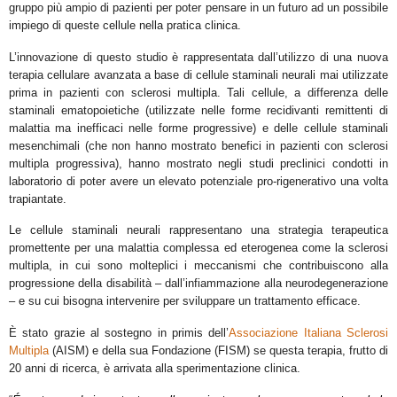
gruppo più ampio di pazienti per poter pensare in un futuro ad un possibile
impiego di queste cellule nella pratica clinica.
L’innovazione
di questo studio è rappresentata dall’utilizzo di una nuova
terapia cellulare avanzata a base di cellule staminali neurali mai utilizzate
prima in pazienti con sclerosi multipla. Tali cellule, a differenza delle
staminali ematopoietiche (utilizzate nelle forme recidivanti remittenti di
malattia ma inefficaci nelle forme progressive) e delle cellule staminali
mesenchimali (che non hanno mostrato benefici in pazienti con sclerosi
multipla progressiva), hanno mostrato negli studi preclinici condotti in
laboratorio di poter avere un elevato potenziale pro-rigenerativo una volta
trapiantate.
Le cellule staminali neurali rappresentano una strategia terapeutica
promettente per una malattia complessa ed eterogenea come la sclerosi
multipla, in cui sono molteplici i meccanismi che contribuiscono alla
progressione della disabilità – dall’infiammazione alla neurodegenerazione
– e su cui bisogna intervenire per sviluppare un trattamento efficace.
È stato grazie al sostegno in primis dell’
Associazione Italiana Sclerosi
Multipla
(AISM) e della sua Fondazione (FISM) se questa terapia, frutto di
20 anni di ricerca, è arrivata alla sperimentazione clinica.