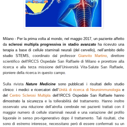
Milano - Per la prima volta al mondo, nel maggio 2017, un paziente affetto
da
sclerosi multipla progressiva in stadio avanzato
ha ricevuto una
terapia a base di cellule staminali neurali (del cervello)
, nell’ambito dello
studio STEMS,
coordinato dal professor
Gianvito Martino
, direttore
scientifico dell'IRCCS Ospedale San Raffaele di Milano e prorettore alla
ricerca e alla terza missione dell’Università Vita-Salute San Raffaele,
pioniere della ricerca in questo campo
.
Sulla rivista
Nature Medicine
sono pubblicati i risultati dello studio
clinico: i medici e ricercatori dell’
Unità di ricerca di Neuroimmunologia
e
del
Centro Sclerosi Multipla
dell’IRCCS Ospedale San Raffaele hanno
dimostrato la sicurezza
e la tollerabilità del trattamento. Hanno inoltre
osservato una riduzione dell’atrofia cerebrale nei pazienti trattati con il
maggior numero di cellule staminali neurali e una variazione del profilo
liquorale in senso pro-rigenerativo dopo il trattamento. Tali risultati, che
sono di estremo interesse, necessitano però di essere confermati su un