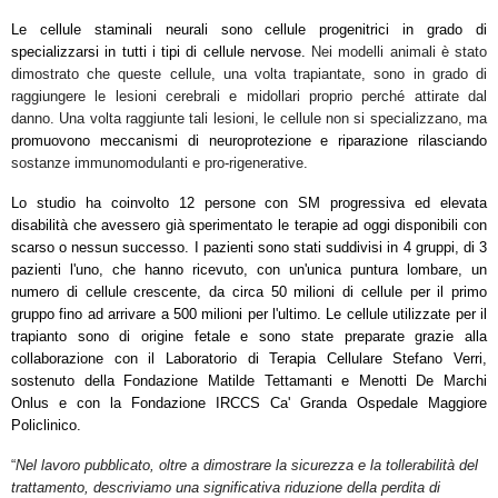
Le cellule staminali neurali sono cellule progenitrici in grado di
specializzarsi in tutti i tipi di cellule nervose.
Nei modelli animali è stato
dimostrato che queste cellule, una volta trapiantate, sono in grado di
raggiungere le lesioni cerebrali e midollari proprio perché attirate dal
danno. Una volta raggiunte tali lesioni, le cellule non si specializzano, ma
promuovono meccanismi di neuroprotezione e riparazione rilasciando
sostanze immunomodulanti e pro-rigenerative.
Lo studio ha coinvolto 12 persone con SM progressiva ed elevata
disabilità che avessero già sperimentato le terapie ad oggi disponibili con
scarso o nessun successo. I pazienti sono stati suddivisi in 4 gruppi, di 3
pazienti l'uno, che hanno ricevuto, con un'unica puntura lombare, un
numero di cellule crescente, da circa 50 milioni di cellule per il primo
gruppo fino ad arrivare a 500 milioni per l'ultimo. Le cellule utilizzate per il
trapianto sono di origine fetale e sono state preparate grazie alla
collaborazione con il Laboratorio di Terapia Cellulare Stefano Verri,
sostenuto della Fondazione Matilde Tettamanti e Menotti De Marchi
Onlus e con la Fondazione IRCCS Ca' Granda Ospedale Maggiore
Policlinico.
“
Nel lavoro pubblicato, oltre a dimostrare la sicurezza e la tollerabilità del
trattamento, descriviamo una significativa riduzione della perdita di