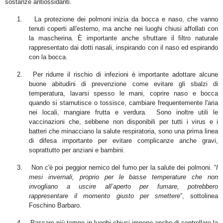
sostanze antiossidanti.
1.
La protezione dei polmoni inizia da bocca e naso
, che vanno
tenuti coperti all'esterno, ma anche nei luoghi chiusi affollati con
la mascherina. È importante anche sfruttare il filtro naturale
rappresentato dai dotti nasali, inspirando con il naso ed espirando
con la bocca.
2.
Per ridurre il rischio di infezioni è importante adottare alcune
buone abitudini di prevenzione come evitare gli sbalzi di
temperatura, lavarsi spesso le mani, coprire naso e bocca
quando si starnutisce o tossisce, cambiare frequentemente l'aria
nei locali, mangiare frutta e verdura.
Sono inoltre utili le
vaccinazioni che, sebbene non disponibili per tutti i virus e i
batteri che minacciano la salute respiratoria, sono una prima linea
di difesa importante per evitare complicanze anche gravi,
soprattutto per anziani e bambini.
3.
Non c'è poi peggior nemico del fumo per la salute dei polmoni
. “
I
mesi invernali, proprio per le basse temperature che non
invogliano a uscire all’aperto per fumare, potrebbero
rappresentare il momento giusto per smettere
”, sottolinea
Foschino Barbaro.
4.
Passare più tempo in luoghi chiusi impone anche di controllare la