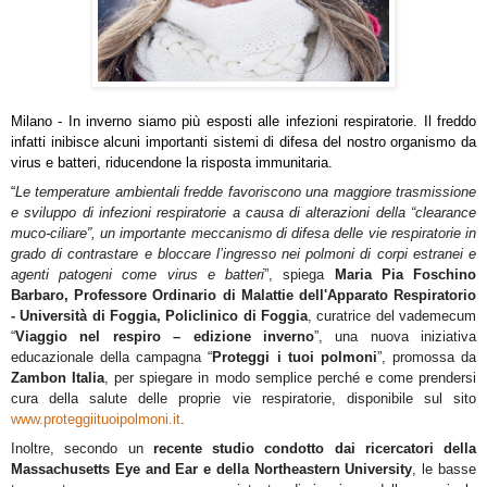
Milano - In inverno siamo più esposti alle infezioni respiratorie. Il freddo
infatti inibisce alcuni importanti sistemi di difesa del nostro organismo da
virus e batteri, riducendone la risposta immunitaria.
“
Le temperature ambientali fredde favoriscono una maggiore trasmissione
e sviluppo di infezioni respiratorie a causa di alterazioni della “clearance
muco-ciliare”, un importante meccanismo di difesa delle vie respiratorie in
grado di contrastare e bloccare l’ingresso nei polmoni di corpi estranei e
agenti patogeni come virus e batteri
”, spiega
Maria Pia Foschino
Barbaro, Professore Ordinario di Malattie dell'Apparato Respiratorio
- Università di Foggia, Policlinico di Foggia
, curatrice del vademecum
“
Viaggio nel respiro – edizione inverno
”, una nuova iniziativa
educazionale della campagna “
Proteggi i tuoi polmoni
”, promossa da
Zambon Italia
, per spiegare in modo semplice perché e come prendersi
cura della salute delle proprie vie respiratorie, disponibile sul sito
www.proteggiituoipolmoni.it
.
Inoltre, secondo un
recente studio
condotto dai ricercatori della
Massachusetts Eye and Ear e della Northeastern University
, le basse