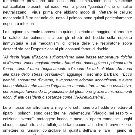
temperature provocano una consistente diminuzione delle vescicole
extracellulari presenti nel naso, veri e propri “guardiani” che di solito
neutralizzano i virus prima che abbiano modo di infettare le cellule;
mancando il filtro naturale del naso, i polmoni sono quindi particolarmente
esposti a infezioni.
La stagione invernale rappresenta quindi il periodo di maggiore allarme per
la salute dei polmoni, sia per gli effetti del freddo sulla risposta
immunitaria e sui meccanismi di difesa delle vie respiratorie sopra
descritti sia per l’esposizione ai più consueti fattori di rischio.
“
Ai rischi legati all'azione sull'organismo delle basse temperature tipiche
dell'inverno vanno aggiunti anche i fattori che danneggiano i polmoni tutto
l'anno, come il fumo, l'inquinamento e l'azione dei radicali liberi che sono
alla base dello stress ossidativo
”, aggiunge
Foschino Barbaro
. “
Ecco
perché, soprattutto d'inverno, è importante adottare accorgimenti e avere
buone abitudini che aiutino l’organismo a contrastare lo stress ossidativo,
per esempio favorendo la produzione del glutatione grazie a micronutrienti
ricchi di anti ossidanti o sostanze come l’N-Acetilcisteina
”.
Le 5 mosse per affrontare al meglio le settimane più fredde
e mettere al
riparo i polmoni sono descritte nel vademecum “Viaggio nel respiro –
edizione inverno”: proteggere bocca e naso, all'aperto come nei luoghi
chiusi, soprattutto se affollati; adottare buone abitudini di prevenzione;
smettere di fumare; controllare la qualità dell'aria e fare il pieno di