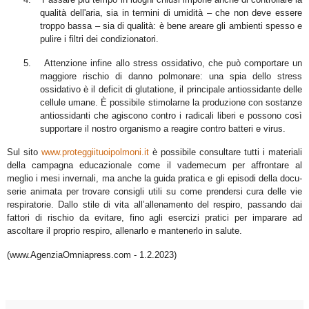
qualità dell'aria, sia in termini di umidità – che non deve essere
troppo bassa – sia di qualità: è bene areare gli ambienti spesso e
pulire i filtri dei condizionatori.
5.
Attenzione infine allo stress ossidativo, che può comportare un
maggiore rischio di danno polmonare: una spia dello stress
ossidativo è il deficit di glutatione, il principale antiossidante delle
cellule umane. È possibile stimolarne la produzione con sostanze
antiossidanti che agiscono contro i radicali liberi e possono così
supportare il nostro organismo a reagire contro batteri e virus.
Sul sito
www.proteggiituoipolmoni.it
è possibile consultare tutti i materiali
della campagna educazionale come il vademecum per affrontare al
meglio i mesi invernali, ma anche la guida pratica e gli episodi della docu-
serie animata per trovare consigli utili su come prendersi cura delle vie
respiratorie. Dallo stile di vita all’allenamento del respiro, passando dai
fattori di rischio da evitare, fino agli esercizi pratici per imparare ad
ascoltare il proprio respiro, allenarlo e mantenerlo in salute.
(www.AgenziaOmniapress.com - 1.2.2023)