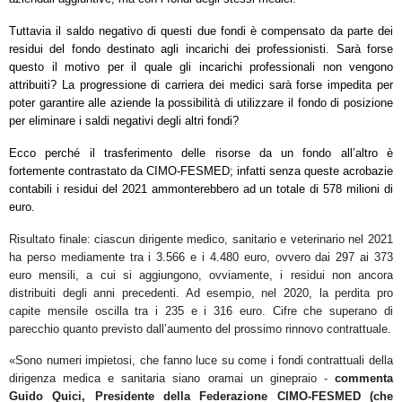
Tuttavia il saldo negativo di questi due fondi è compensato da parte dei
residui del fondo destinato agli incarichi dei professionisti. Sarà forse
questo il motivo per il quale gli incarichi professionali non vengono
attribuiti? La progressione di carriera dei medici sarà forse impedita per
poter garantire alle aziende la possibilità di utilizzare il fondo di posizione
per eliminare i saldi negativi degli altri fondi?
Ecco perché il trasferimento delle risorse da un fondo all’altro è
fortemente contrastato da CIMO-FESMED; infatti senza queste acrobazie
contabili i residui del 2021 ammonterebbero ad un totale di 578 milioni di
euro.
Risultato finale: ciascun dirigente medico, sanitario e veterinario nel 2021
ha perso mediamente tra i 3.566 e i 4.480 euro, ovvero dai 297 ai 373
euro mensili, a cui si aggiungono, ovviamente, i residui non ancora
distribuiti degli anni precedenti. Ad esempio, nel 2020, la perdita pro
capite mensile oscilla tra i 235 e i 316 euro. Cifre che superano di
parecchio quanto previsto dall’aumento del prossimo rinnovo contrattuale.
«Sono numeri impietosi, che fanno luce su come i fondi contrattuali della
dirigenza medica e sanitaria siano oramai un ginepraio -
commenta
Guido Quici, Presidente della Federazione CIMO-FESMED (che