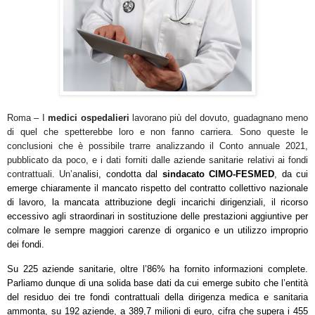
Roma – I
medici ospedalieri
lavorano più del dovuto, guadagnano meno
di quel che spetterebbe loro e non fanno carriera. Sono queste le
conclusioni che è possibile trarre analizzando il Conto annuale 2021,
pubblicato da poco, e i dati forniti dalle aziende sanitarie relativi ai fondi
contrattuali. Un’an
alisi, condotta dal
sindacato CIMO-FESMED
, da cui
emerge chiaramente il mancato rispetto del contratto collettivo nazionale
di lavoro, la mancata attribuzione degli incarichi dirigenziali, il ricorso
eccessivo agli straordinari in sostituzione delle prestazioni aggiuntive per
colmare le sempre maggiori carenze di organico e un utilizzo improprio
dei fondi.
Su 225 aziende sanitarie, oltre l’86% ha fornito informazioni complete.
Parliamo dunque di una solida base dati da cui emerge subito che l’entità
del residuo dei tre fondi contrattuali della dirigenza medica e sanitaria
ammonta, su 192 aziende, a 389,7 milioni di euro, cifra che supera i 455