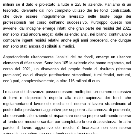
milioni se il dato è proiettato a tutte e 225 le aziende. Parliamo di un
tesoretto, derivante dal non completo utilizzo dei tre fondi contrattuali,
che deve essere integralmente riversato nelle buste paga dei
professionisti nel corso dell’anno successivo. Purtroppo questo non
avviene: dall’indagine emerge infatti che gran parte dei residui del 2021
non sono stati ancora erogati dalle aziende; anzi, nei bilanci continuano a
comparire ingenti residui relativi anche agli anni precedenti, che dunque
non sono stati ancora distribuiti ai medici.
Approfondendo ulteriormente l’analisi dei tre
fondi, emerge un ulteriore
elemento di riflessione. Sono ben 105 le aziende che hanno
registrato, nel
corso del 2021, un disavanzo del proprio fondo di risultato (sistema
premiante) e/o di disagio (retribuzione straordinari, turni festivi, notturni,
ecc.) pari, complessivamente, a oltre
116 milioni di euro.
Le cause del disavanzo possono essere molteplici: un numero eccessivo
di turni e disponibilità rispetto alla reale capienza dei fondi che
regolamentano il lavoro dei medici o il ricorso al lavoro straordinario al
posto delle prestazioni aggiuntive per sopperire alla carenza di personale,
che consente alle aziende di risparmiare risorse proprie sottraendo risorse
al fondo dei medici e sanitari per completare le ore di assistenza. In altre
parole, il lavoro aggiuntivo dei medici è finanziato non con risorse
aziendali aggiuntive, ma con i fondi degli stessi medici.