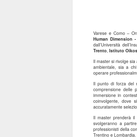
Varese e Como – Ormai
Human Dimension - P
dall’Università dell’I
Trento
,
Istituto Oiko
Il master si rivolge s
ambientale, sia a ch
operare professionalm
Il punto di forza del
comprensione delle pr
immersione in contest
coinvolgente, dove s
accuratamente seleziona
Il master prenderà il 
svolgeranno a partir
professionisti della co
Trentino e Lombardia.