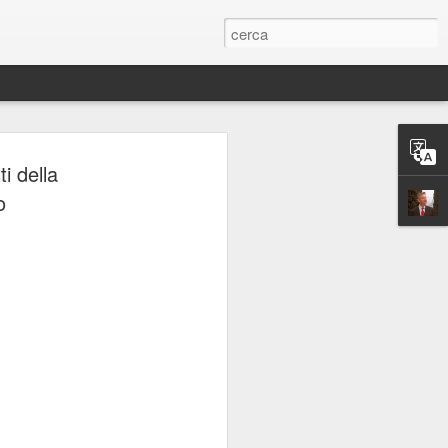
ERIE
ti della
o