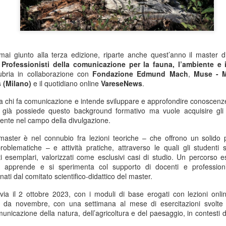
 giunto alla terza edizione, riparte anche quest’anno il master di
rofessionisti della comunicazione per la fauna, l’ambiente e 
nsubria in collaborazione con
Fondazione Edmund Mach
,
Muse - M
s (Milano)
e il quotidiano online
VareseNews
.
ia a chi fa comunicazione e intende sviluppare e approfondire conoscenze
i già possiede questo background formativo ma vuole acquisire gli
ente nel campo della divulgazione.
 master è nel connubio fra lezioni teoriche – che offrono un solido 
oblematiche – e attività pratiche, attraverso le quali gli studenti 
i esemplari, valorizzati come esclusivi casi di studio. Un percorso
i apprende e si sperimenta col supporto di docenti e professioni
ti dal comitato scientifico-didattico del master.
via il 2 ottobre 2023, con i moduli di base erogati con lezioni online
e da novembre, con una settimana al mese di esercitazioni svolte 
municazione della natura, dell’agricoltura e del paesaggio, in contesti d