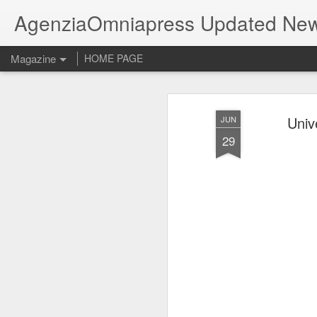
AgenziaOmniapress Updated Ne
Magazine
HOME PAGE
Unive
JUN
29