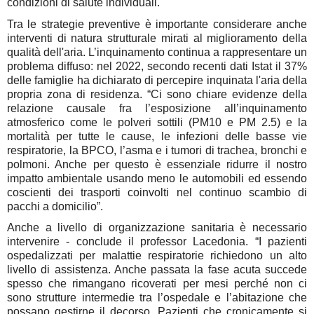
condizioni di salute individuali.
Tra
le strategie preventive
è importante considerare anche
interventi di natura strutturale mirati al miglioramento della
qualità dell'aria.
L’inquinamento continua a rappresentare un
problema diffuso: n
el 2022, secondo recenti dati Istat
il 37%
delle famiglie ha dichiarato di percepire inquinata l'aria della
propria zona di residenza. “Ci sono chiare evidenze della
relazione causale fra l’esposizione all’inquinamento
atmosferico come le polveri sottili (PM10 e PM 2.5) e la
mortalità per tutte le cause, le infezioni delle basse vie
respiratorie, la BPCO, l’asma e i tumori di trachea, bronchi e
polmoni. Anche per questo è essenziale ridurre il nostro
impatto ambientale usando meno le automobili ed essendo
coscienti dei trasporti coinvolti nel continuo scambio di
pacchi a domicilio”.
Anche a livello
di organizzazione sanitaria
è necessario
intervenire
- conclude il professor
Lacedonia
. “I pazienti
ospedalizzati per malattie respiratorie richiedono un alto
livello di assistenza. Anche passata la fase acuta succede
spesso che rimangano ricoverati per mesi perché non ci
sono strutture intermedie tra l’ospedale e l’abitazione che
possano gestirne il decorso.
Pazienti che cronicamente si