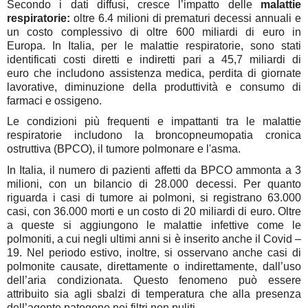
Secondo i dati diffusi, cresce l’impatto delle
malattie
respiratorie:
o
ltre
6.4 milioni di prematuri decessi annuali
e
un costo complessivo di
oltre 600 miliardi di euro in
Europa
.
In Italia
, per le malattie respiratorie, sono stati
identificati costi diretti e indiretti pari a
45,7 miliardi di
euro
che includono assistenza medica, perdita di giornate
lavorative, diminuzione della produttività e consumo di
farmaci e ossigeno.
Le condizioni più frequenti e impattanti tra le malattie
respiratorie includono la
broncopneumopatia cronica
ostruttiva (BPCO)
, il
tumore
polmonare
e l'
asma
.
In Italia, il numero di pazienti affetti da BPCO
ammonta a 3
milioni
, con un bilancio di 28.000 decessi. Per quanto
riguarda i casi di tumore ai polmoni, si registrano 63.000
casi, con 36.000 morti e un costo di 20 miliardi di euro.
Oltre
a queste si aggiungono le
malattie infettive
come le
polmoniti, a cui negli ultimi anni si è inserito anche il Covid –
19.
Nel periodo estivo, inoltre, si
osservano anche
casi di
polmonite causate, direttamente o indirettamente, dall’uso
dell’aria condizionata. Questo fenomeno può essere
attribuito sia agli sbalzi di temperatura che alla presenza
dell’agente patogeno nei filtri non puliti
.