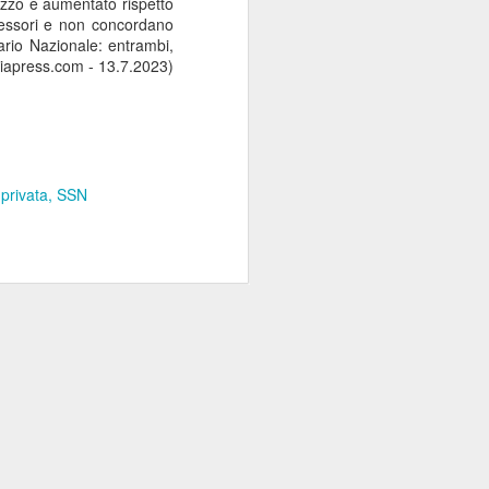
lizzo è aumentato rispetto
ssessori e non concordano
tario Nazionale: entrambi,
mniapress.com - 13.7.2023)
privata
SSN