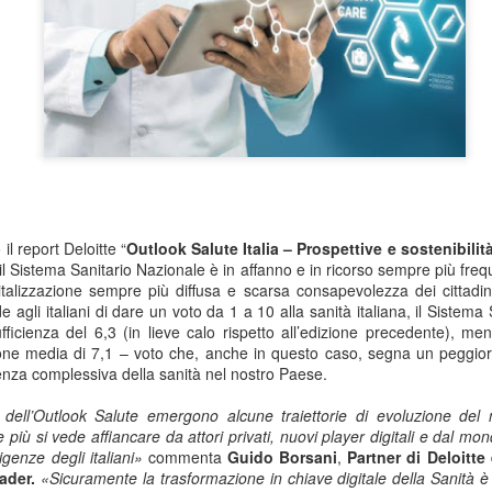
 il report Deloitte “
Outlook Salute Italia – Prospettive e sostenibilit
il
Sistema Sanitario Nazionale è in affanno e in ricorso sempre più frequ
gitalizzazione sempre più diffusa e scarsa consapevolezza dei cittadini
e agli italiani di dare un voto da 1 a 10 alla sanità italiana, il Sistem
cienza del 6,3 (in lieve calo rispetto all’edizione precedente), ment
ione media di 7,1 – voto che, anche in questo caso, segna un peggio
icienza complessiva della sanità nel nostro Paese.
 dell’Outlook Salute emergono alcune traiettorie di evoluzione del 
iù si vede affiancare da attori privati, nuovi player digitali e dal mon
igenze degli italiani»
commenta
Guido Borsani
,
Partner di Deloitt
eader.
«Sicuramente la trasformazione in chiave digitale della Sanità è 