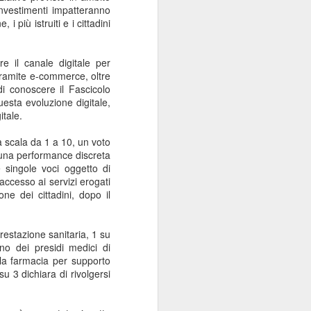
investimenti impatteranno
i più istruiti e i cittadini
are il canale digitale per
 tramite e-commerce, oltre
di conoscere il Fascicolo
uesta evoluzione digitale,
itale.
a scala da 1 a 10, un voto
o una performance discreta
 singole voci oggetto di
’accesso ai servizi erogati
ne dei cittadini, dopo il
restazione sanitaria, 1 su
no dei presidi medici di
alla farmacia per supporto
su 3 dichiara di rivolgersi