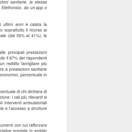
ioni sanitarie, la stessa
Sordocecità e
JUL
o Elettronico, da un’app o
10
Disabilità
Psicosensoriale:
i ultimi anni è calata la
Presentato il Bilancio
o soprattutto il ricorso ai
Sociale 2025 di
tale (dal 50% al 41%), le
Fondazione Lega del
Filo d'Oro. Aumentano
e principali prestazioni
a 73 Milioni di Euro
ede il 67% dei rispondenti
(+12%) le Donazioni
un reddito famigliare più
Milano – Il 2025 conferma il
re a prestazioni sanitarie
percorso di crescita della
i economici, percentuale in
Fondazione Lega del Filo d'Oro,
che continua ad ampliare la
propria capacità di risposta ai
centuale di chi dichiara di
bisogni delle persone sordocieche
ne: i cali più rilevanti si
e con pluridisabilità
i interventi ambulatoriali
psicosensoriale, rafforzando la
ale e l’accesso a strutture
presenza sul territorio nazionale e
investendo nello sviluppo dei
servizi, dell'organizzazione e delle
umenti con cui rafforzare
relazioni.
iziative previste in ambito