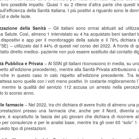
Anni '80/'90
oro possibile impatto. Quasi 1 su 2 ritiene d’altra parte che questi 
l’efficienza della Sanità italiana. I più positivi a riguardo sono le donne, 
lano (Massimiliano Bordignon) - Milano si prepara a riabbracciare una
st e delle Isole.
rte fondamentale della propria storia hockeistica con il Ritrovo Devils
26, in programma sabato 4 luglio 2026 al Celtic Soul di Quinto de
izzazione della Sanità
– Gli italiani sono ormai abituati ad utilizz
ampi, Rozzano. L’iniziativa riporta al centro l’eredità dei Devils
ema Salute. Così, almeno 1 intervistato su 4 ha acquistato beni sanitari
ssoneri, capaci tra fine anni ’80 e metà ’90 di costruire un palmarès
 dispositivi e app per il monitoraggio della salute e il 76% dichiara 
ico: scudetti, trofei internazionali e un’identità che ha segnato il
FSE) – utilizzato dal il 44% di questi nel corso del 2022. A fronte di q
vimento italiano.
contatto diretto medico- paziente non può essere sostituito dal contatto dig
Comunicazione: Nasce "Be Closer" Agenzia Made in
UL
tà Pubblica e Privata
– Al SSN gli italiani riconoscono in media, su un
2
Italy che Sfida le Major Internazionali. Ricavi a 122
ispetto all’edizione precedente), mentre alla Sanità Privata attribuiscon
Milioni di Euro
che in questo caso in calo rispetto all’edizione precedente. Tra le
 attesa sono quelle con i voti meno positivi. In costante miglioramento l
lano (Marisa de Moliner) - Competere con le holding internazionali
 mentre la qualità del servizio 112 accusa un arresto nella percezio
lla comunicazione e raddoppiare in tre anni gli attuali ricavi annui
to lo scorso anno.
periori a 122 milioni di euro, un progetto ambizioso? Certo, ma
alistico perché forte dell’evoluzione, cominciata dall’unione del gruppo
elle farmacie
– Nel 2022, tra chi dichiara di avere fruito di almeno una p
e, di Next Different e di Uniting, approda ora a Be Closer, la nuova
 prestazioni presso una farmacia che, anche per il Nord, diventa u
ommunication company italiana indipendente presentata a Milano al
lare, è soprattutto la fascia dei più giovani che dichiara di ricorrere 
ranco Parenti”.
re per consulenze e per le analisi base, mentre tra gli over 65 “solo” 1 
esto tipo di prestazioni.
Tumore al Polmone ALK-Positivo: Studio CROWN
UN
30
Conferma Sopravvivenza più Lunga con Lorlatinib di