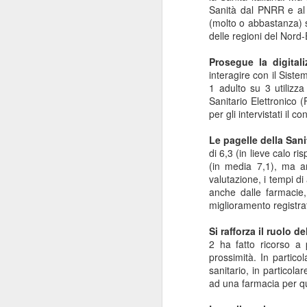
Sanità dal PNRR e al l
“Il 40% del Servizio sanitario
(molto o abbastanza) sul
Mi
all’interno di Regione Lombardia -
delle regioni del Nord-E
pa
afferma Potestio - viene svolto dai
20
privati accreditati.
Prosegue la digital
St
interagire con il Sist
ro
1 adulto su 3 utilizza
un
Sanitario Elettronico (
mo
per gli intervistati il 
J
Le pagelle della Sani
di 6,3 (in lieve calo r
(in media 7,1), ma an
valutazione, i tempi di
Mi
anche dalle farmacie,
de
miglioramento registra
su
re
Si rafforza il ruolo d
Sa
2 ha fatto ricorso a
c
prossimità. In partico
“F
sanitario, in particola
ad una farmacia per qu
J