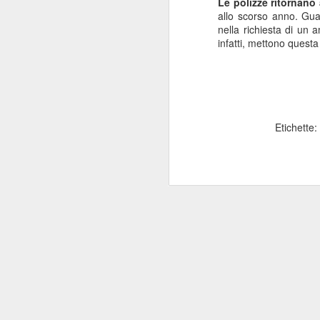
Le polizze ritornano 
allo scorso anno. Guar
nella richiesta di un 
Mi
infatti, mettono quest
se
s
ne
a
Etichette:
J
Mi
g
in
Mi
As
va
J
re