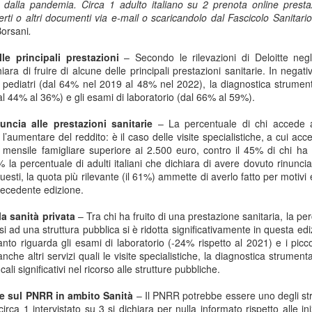
 dalla pandemia. Circa 1 adulto italiano su 2 prenota online prestaz
Collectibles (Oggetti
Ricerca Infermieristica
JUL
JUL
erti o altri documenti via e-mail o scaricandolo dal Fascicolo Sanitari
16
14
da Collezione):
Italiana: Rosario
Borsani
.
Mercato Mondiale a
Caruso (MultiMedica)
lle principali prestazioni
– Secondo le rilevazioni di Deloitte negl
628 Miliardi di Dollari
entra nella "Top 2%
iara di fruire di alcune delle principali prestazioni sanitarie. In negativ
Entro il 2031. In
Scientists 2025" di
i pediatri (dal 64% nel 2019 al 48% nel 2022), la diagnostica strumen
Crescita l'Interesse
Stanford University ed
al 44% al 36%) e gli esami di laboratorio (dal 66% al 59%).
della Gen Z. Il
Elsevier
uncia alle prestazioni
sanitarie
– La percentuale di chi accede all
RiminiComix
Rosario Caruso
Internet: Italia al 15mo Posto nel Mondo per la Qualità
UL
’aumentare del reddito: è il caso delle visite specialistiche, a cui acc
Milano - Il mercato globale dei
7
della Rete. Al Primo Posto l'Estonia. La Classifica di
mensile famigliare superiore ai 2.500 euro, contro il 45% di chi ha 
Milano - Un importante
collectibles, oggetti da collezione
97 Paesi della eSIM Saily
 la percentuale di adulti italiani che dichiara di avere dovuto rinuncia
riconoscimento internazionale
che spaziano dalle card alle action
questi, la quota più rilevante (il 61%) ammette di averlo fatto per motiv
premia un infermiere italiano e, in
lano - Secondo il nuovo Indice di connettività internet stilato dall'app
figure, dai gadget alle edizioni
precedente edizione.
generale, la ricerca infermieristica
IM per i viaggi Saily, l'Italia si colloca al 15° posto della classifica
speciali, dal vinile ai videogiochi
“made in Italy”.
ndiale. Sul podio troviamo l'Estonia, seguita da Lituania, Danimarca,
fisici, ha superato i 496 miliardi di
la sanità privata
–
Tra chi ha fruito di una prestazione sanitaria, la per
rtogallo e Francia. Per il secondo anno consecutivo, è stata
dollari nel 2025 e, secondo le
i ad una struttura pubblica si è ridotta significativamente in questa edizio
fettuata una valutazione sulla rete internet di 97 Paesi in base a criteri
analisi di Market Decipher, società
nto riguarda gli esami di laboratorio (-24% rispetto al 2021) e i piccol
ali sicurezza informatica, qualità, accessibilità economica e libertà.
di ricerca di mercato specializzata
anche altri servizi quali le visite specialistiche, la diagnostica strument
in settori emergenti, è destinato a
cali significativi nel ricorso alle strutture pubbliche.
raggiungere i 628 miliardi entro il
2031.
Hockey: il 4 Luglio "Ritrovo Devils 2026" a Quinto de
UL
ne sul PNRR in ambito Sanità
–
Il PNRR potrebbe essere uno degli str
3
Stampi (Rozzano). Incontro con i Tifosi dei Campioni
circa 1 intervistato su 3 si dichiara per nulla informato rispetto alle in