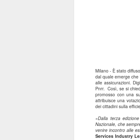
Milano -
È stato diffuso
dal quale emerge che 
alle assicurazioni. Di
Pnrr.
Così, se si chied
promosso con una suffi
attribuisce una votaz
dei cittadini sulla eff
«Dalla terza edizione
Nazionale, che sempre p
venire incontro alle es
Services Industry L