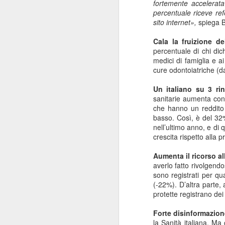
fortemente accelerata
ANISAP Lombardia:
JUL
percentuale riceve ref
23
Pietro Potestio
sito internet»,
spiega 
Confermato
Cala la fruizione de
Presidente. I Privati
percentuale di chi dich
Accreditati al SSN
medici di famiglia e a
Rappresentano il 40%
cure odontoiatriche (d
del Servizio Sanitario
Un italiano su 3 rin
Lombardo
J
sanitarie aumenta con l
Pietro Potestio
che hanno un reddito 
basso. Così, è del 32%
Monza - Pietro Potestio è stato
nell’ultimo anno, e di 
Mi
confermato Presidente di ANISAP
crescita rispetto alla 
eS
Lombardia, Associazione
mo
Regionale delle Istituzioni
Aumenta il ricorso al
Po
Sanitarie Ambulatoriali Private e
averlo fatto rivolgendos
ef
accreditate al SSN.
sono registrati per qua
qu
(-22%). D’altra parte, 
Potestio, 52 anni, è Fondatore e
protette registrano dei 
Amministratore dal 2002 dello
Studio Radiologico “Città di
J
Forte disinformazio
Parabiago”, in provincia di Milano.
la Sanità italiana. Ma